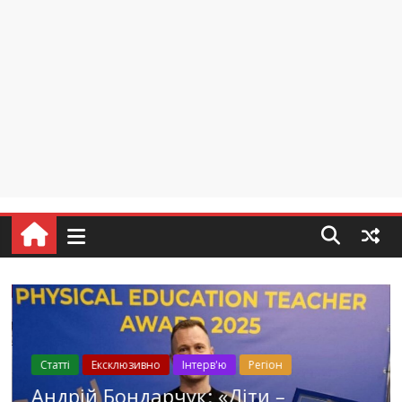
Cтаттi
Ексклюзивно
Інтерв'ю
Регіон
Андрій Бондарчук: «Діти –