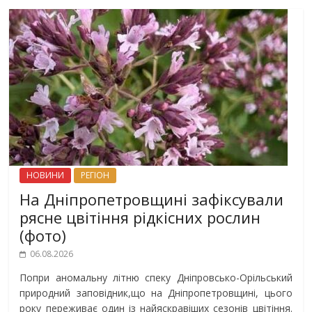
НОВИНИ
РЕГІОН
На Дніпропетровщині зафіксували
рясне цвітіння рідкісних рослин
(фото)
06.08.2026
Попри аномальну літню спеку Дніпровсько-Орільський
природний заповідник,що на Дніпропетровщині, цього
року переживає один із найяскравіших сезонів цвітіння.