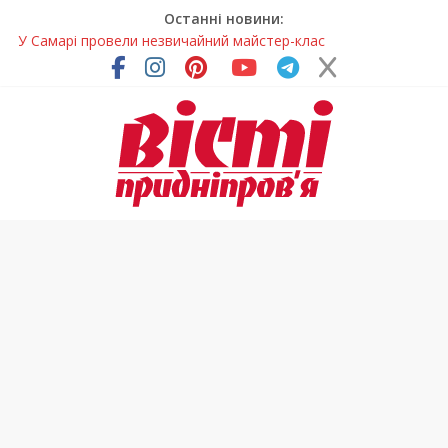
Останні новини:
У Самарі провели незвичайний майстер-клас
Світлові рішення майстрів із Дніпра визнали найкращими в
Україні
На Дніпропетровщині ліквідовують аварію на
магістральному водогоні
Спортсменка з Кам’янського встановила рекорд
Дніпропетровщини з пауерліфтингу
На Дніпропетровщині різко зросла кількість пожеж в
екосистемах