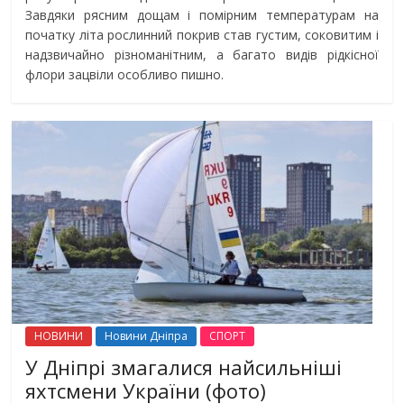
Завдяки рясним дощам і помірним температурам на
початку літа рослинний покрив став густим, соковитим і
надзвичайно різноманітним, а багато видів рідкісної
флори зацвіли особливо пишно.
НОВИНИ
Новини Дніпра
СПОРТ
У Дніпрі змагалися найсильніші
яхтсмени України (фото)