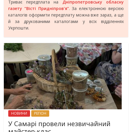
Триває передплата на
Дніпропетровську обласну
газету “Вісті Придніпров’я”
. За електронною версією
каталогів оформити передплату можна вже зараз, а ще
й за друкованими каталогами у всіх відділеннях
Укрпошти.
НОВИНИ
РЕГІОН
У Самарі провели незвичайний
майстер-клас