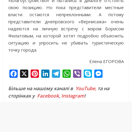
«Благоустройство» и пытались в диалоге отстоять
свою позицию. Но пока представители местные
власти остаются непреклонными. А потому
представители днепровского «Вернисажа» очень
надеются на личную встречу с мэром Борисом
Филатовым, на которой хотят подробно объяснить
ситуацию и упросить не убивать туристическую
точку города.
Елена ЕГОРОВА
F
X
P
L
T
W
V
S
M
a
i
i
e
h
i
k
e
Більше на нашому каналі в
YouTube,
та на
c
n
n
l
a
b
y
s
сторінках у
Facebook
,
Instagram
!
e
t
k
e
t
e
p
s
b
e
e
g
s
r
e
e
o
r
d
r
A
n
o
e
I
a
p
g
k
s
n
m
p
e