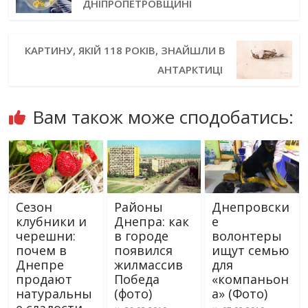
ДНІПРОПЕТРОВЩИНІ
КАРТИНУ, ЯКІЙ 118 РОКІВ, ЗНАЙШЛИ В
АНТАРКТИЦІ
Вам також може сподобатись:
Сезон
Районы
Днепровски
клубники и
Днепра: как
е
черешни:
в городе
волонтеры
почем в
появился
ищут семью
Днепре
жилмассив
для
продают
Победа
«компаньон
натуральны
(фото)
а» (Фото)