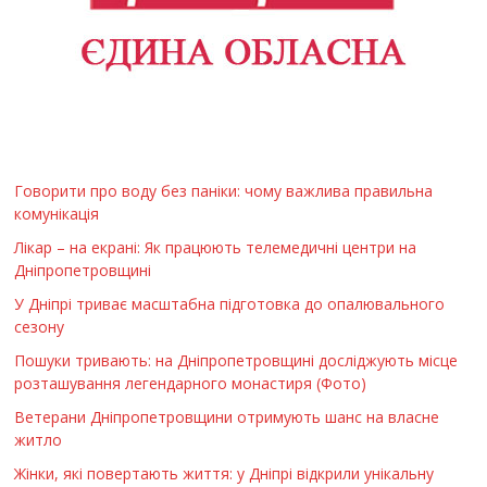
Говорити про воду без паніки: чому важлива правильна
комунікація
Лікар – на екрані: Як працюють телемедичні центри на
Дніпропетровщині
У Дніпрі триває масштабна підготовка до опалювального
сезону
Пошуки тривають: на Дніпропетровщині досліджують місце
розташування легендарного монастиря (Фото)
Ветерани Дніпропетровщини отримують шанс на власне
житло
Жінки, які повертають життя: у Дніпрі відкрили унікальну