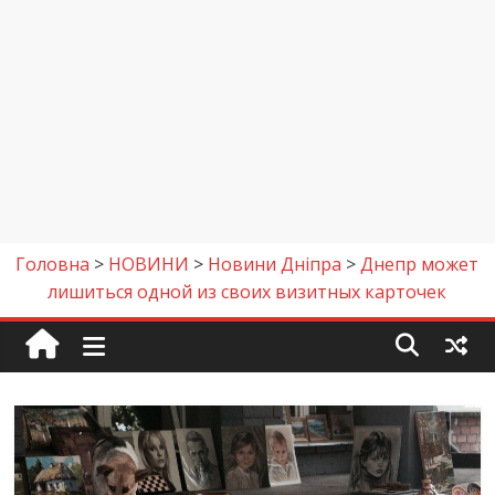
Головна
>
НОВИНИ
>
Новини Дніпра
>
Днепр может
лишиться одной из своих визитных карточек