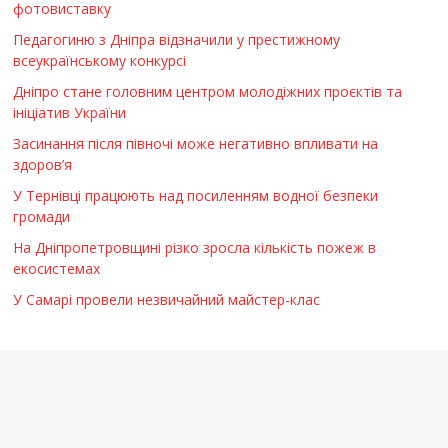
фотовиставку
Педагогиню з Дніпра відзначили у престижному
всеукраїнському конкурсі
Дніпро стане головним центром молодіжних проєктів та
ініціатив України
Засинання після півночі може негативно впливати на
здоров’я
У Тернівці працюють над посиленням водної безпеки
громади
На Дніпропетровщині різко зросла кількість пожеж в
екосистемах
У Самарі провели незвичайний майстер-клас