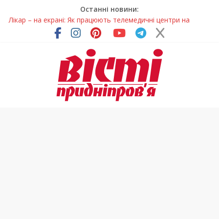
Останні новини:
Лікар – на екрані: Як працюють телемедичні центри на
Дніпропетровщині
У Дніпрі триває масштабна підготовка до опалювального
сезону
Пошуки тривають: на Дніпропетровщині досліджують місце
розташування легендарного монастиря (Фото)
Ветерани Дніпропетровщини отримують шанс на власне
житло
Говорити про воду без паніки: чому важлива правильна
комунікація