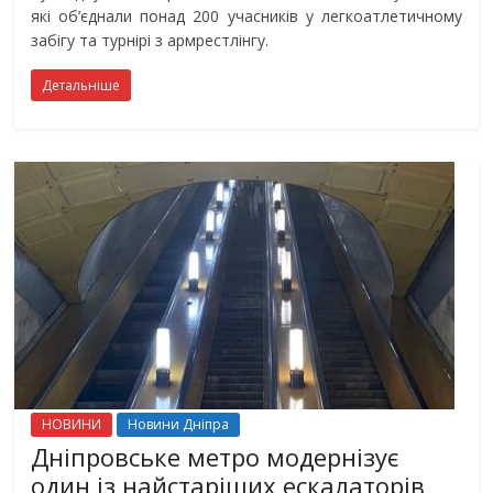
які об’єднали понад 200 учасників у легкоатлетичному
забігу та турнірі з армрестлінгу.
Детальніше
НОВИНИ
Новини Дніпра
Дніпровське метро модернізує
один із найстаріших ескалаторів