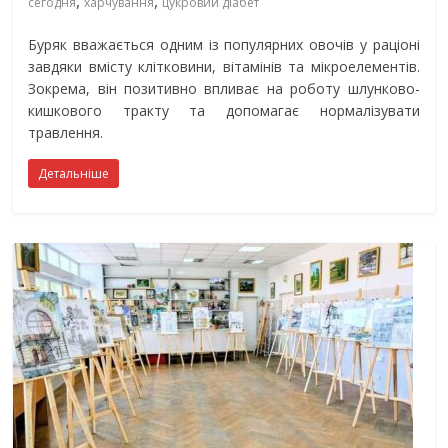
,
,
сегодня
харчування
цукровий діабет
Буряк вважається одним із популярних овочів у раціоні
завдяки вмісту клітковини, вітамінів та мікроелементів.
Зокрема, він позитивно впливає на роботу шлунково-
кишкового тракту та допомагає нормалізувати
травлення.
Детальніше