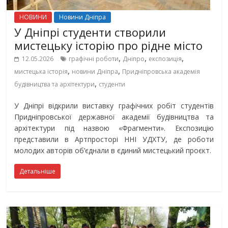
НОВИНИ
Новини Дніпра
У Дніпрі студенти створили
мистецьку історію про рідне місто
,
,
,
12.05.2026
графічні роботи
Дніпро
експозиція
,
,
мистецька історія
новини Дніпра
Придніпровська академія
,
будівництва та архітектури
студенти
У Дніпрі відкрили виставку графічних робіт студентів
Придніпровської державної академії будівництва та
архітектури під назвою «Фрагменти». Експозицію
представили в Артпросторі ННІ УДХТУ, де роботи
молодих авторів об’єднали в єдиний мистецький проєкт.
Детальніше