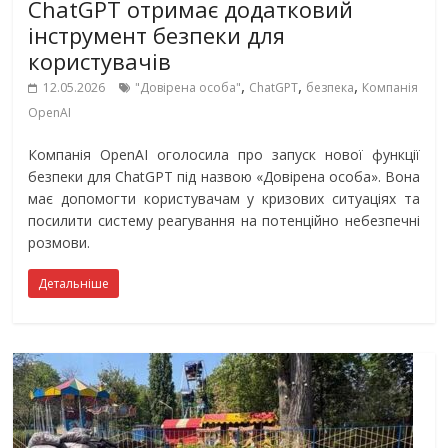
ChatGPT отримає додатковий
інструмент безпеки для
користувачів
,
,
,
12.05.2026
"Довірена особа"
ChatGPT
безпека
Компанія
OpenAI
Компанія OpenAI оголосила про запуск нової функції
безпеки для ChatGPT під назвою «Довірена особа». Вона
має допомогти користувачам у кризових ситуаціях та
посилити систему реагування на потенційно небезпечні
розмови.
Детальніше