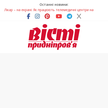
Останні новини:
Лікар – на екрані: Як працюють телемедичні центри на
Дніпропетровщині
У Дніпрі триває масштабна підготовка до опалювального
сезону
Пошуки тривають: на Дніпропетровщині досліджують місце
розташування легендарного монастиря (Фото)
Ветерани Дніпропетровщини отримують шанс на власне
житло
Говорити про воду без паніки: чому важлива правильна
комунікація