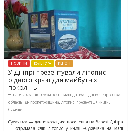
НОВИНИ
КУЛЬТУРА
РЕГІОН
У Дніпрі презентували літопис
рідного краю для майбутніх
поколінь
,
12.05.2026
"Сухачівка на мапі Дніпра"
Дніпропетровська
,
,
,
,
область
Дніпропетровщина
літопис
презентація книги
Сухачівка
Сухачівка — давнє козацьке поселення на березі Дніпра
— отримала свій літопис у книзі «Сухачівка на мапі