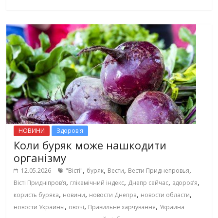
НОВИНИ
Здоров'я
Коли буряк може нашкодити
організму
,
,
,
,
12.05.2026
"Вісті"
буряк
Вести
Вести Приднепровья
,
,
,
,
Вісті Придніпровʼя
глікемічний індекс
Днепр сейчас
здоров’я
,
,
,
,
користь буряка
новини
новости Днепра
новости области
,
,
,
новости Украины
овочі
Правильне харчування
Украина