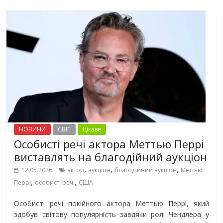
НОВИНИ
СВІТ
Цікаве
Особисті речі актора Меттью Перрі
виставлять на благодійний аукціон
,
,
,
12.05.2026
актор
аукціон
благодійний аукціон
Меттью
,
,
Перрі
особисті речі
США
Особисті речі покійного актора Меттью Перрі, який
здобув світову популярність завдяки ролі Чендлера у