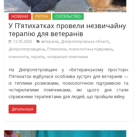
НОВИНИ
РЕГІОН
СУСПІЛЬСТВО
У П’ятихатках провели незвичайну
терапію для ветеранів
,
,
12.05.2026
ветерани
Дніпропетровська області
,
,
,
Дніпропетровщина
П'ятихатки
психологічна підтримка
,
,
психологія
терапія
чотирилапі помічники
На Дніпропетровщині у «Ветеранському просторі»
П’ятихаток відбулася особлива зустріч для ветеранів —
із теплими розмовами, психологічною підтримкою та
чотирилапими помічниками, які цього дня стали
справжніми терапевтами для людей, що пройшли війну.
Детальніше