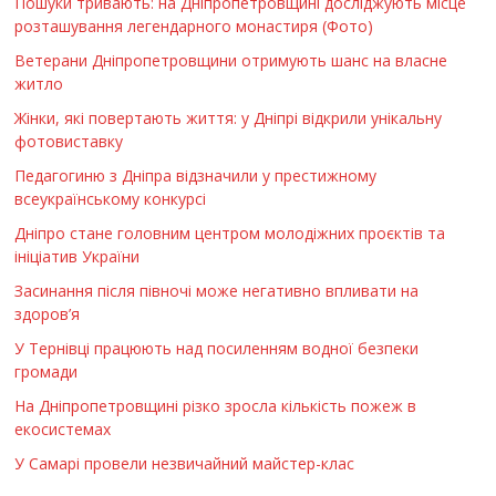
Пошуки тривають: на Дніпропетровщині досліджують місце
розташування легендарного монастиря (Фото)
Ветерани Дніпропетровщини отримують шанс на власне
житло
Жінки, які повертають життя: у Дніпрі відкрили унікальну
фотовиставку
Педагогиню з Дніпра відзначили у престижному
всеукраїнському конкурсі
Дніпро стане головним центром молодіжних проєктів та
ініціатив України
Засинання після півночі може негативно впливати на
здоров’я
У Тернівці працюють над посиленням водної безпеки
громади
На Дніпропетровщині різко зросла кількість пожеж в
екосистемах
У Самарі провели незвичайний майстер-клас