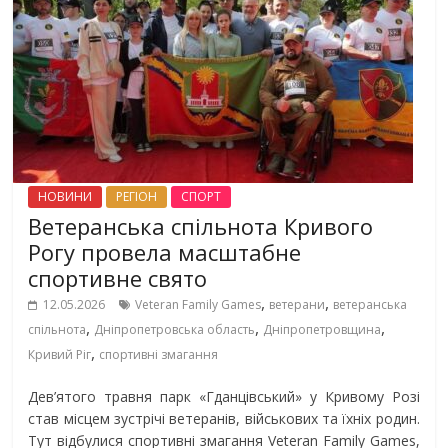
НОВИНИ
РЕГІОН
СПОРТ
Ветеранська спільнота Кривого
Рогу провела масштабне
спортивне свято
,
,
12.05.2026
Veteran Family Games
ветерани
ветеранська
,
,
,
спільнота
Дніпропетровська область
Дніпропетровщина
,
Кривий Ріг
спортивні змагання
Дев’ятого травня парк «Гданцівський» у Кривому Розі
став місцем зустрічі ветеранів, військових та їхніх родин.
Тут відбулися спортивні змагання Veteran Family Games,