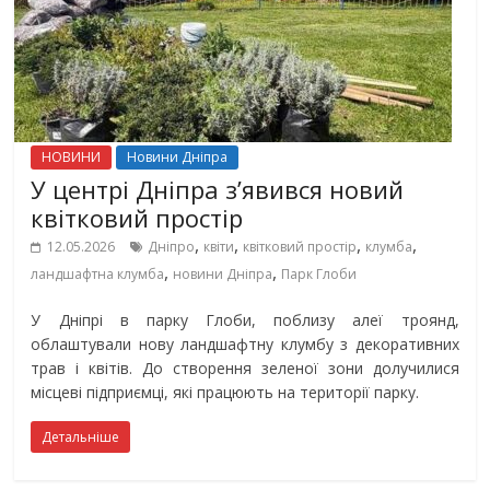
НОВИНИ
Новини Дніпра
У центрі Дніпра з’явився новий
квітковий простір
,
,
,
,
12.05.2026
Дніпро
квіти
квітковий простір
клумба
,
,
ландшафтна клумба
новини Дніпра
Парк Глоби
У Дніпрі в парку Глоби, поблизу алеї троянд,
облаштували нову ландшафтну клумбу з декоративних
трав і квітів. До створення зеленої зони долучилися
місцеві підприємці, які працюють на території парку.
Детальніше