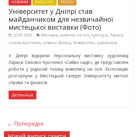
НОВИНИ
КУЛЬТУРА
РЕГІОН
Університет у Дніпрі став
майданчиком для незвичайної
мистецької виставки (Фото)
,
,
,
20.05.2026
Виставка
живопис на склі
культура
Лариса
,
,
,
Сизова-Кротенко
новини Дніпра
Університет
художниця
У Дніпрі відкрили персональну виставку художниці
Лариси Сизової-Кротенко «Сяйво надії», де представлені
роботи у рідкісній техніці живопису на склі. Експозицію
розгорнули у Мистецькій галереї Університету митної
справи та фінансів.
Детальніше
← Попередні
Новий випуск газети