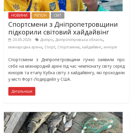
НОВИНИ
РЕГІОН
СВІТ
Спортсмени з Дніпропетровщини
підкорили світовий хайдайвінг
,
,
20.05.2026
Дніпро
Дніпропетровська область
,
,
,
,
міжнародна арена
Спорт
Спортсмени
хайдайвінг
юніори
Спортсмени з Дніпропетровщини гучно заявили про
себе на міжнародній арені під час чемпіонату світу серед
юніорів та етапу Кубка світу з хайдайвінгу, які проходили
у місті Форт-Лодердейл у США.
Детальніше