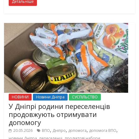
Детальніше
НОВИНИ
Новини Дніпра
СУСПІЛЬСТВО
У Дніпрі родини переселенців
продовжують отримувати
допомогу
,
,
,
,
20.05.2026
ВПО
Дніпро
допомога
допомога ВПО
,
,
новини Дніпра
переселенці
продуктові набори