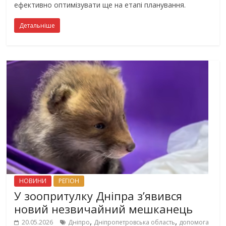
ефективно оптимізувати ще на етапі планування.
Детальніше
НОВИНИ
РЕГІОН
У зоопритулку Дніпра з’явився
новий незвичайний мешканець
,
,
20.05.2026
Дніпро
Дніпропетровська область
допомога