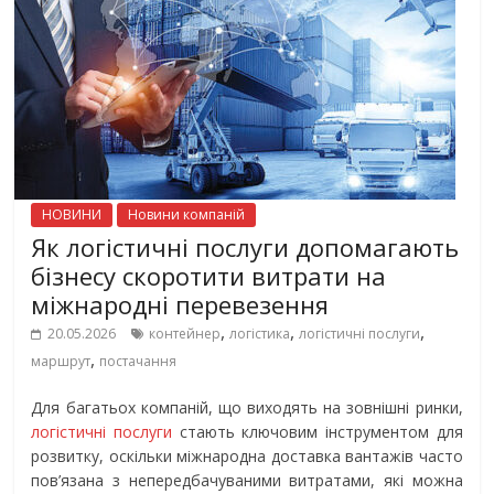
НОВИНИ
Новини компаній
Як логістичні послуги допомагають
бізнесу скоротити витрати на
міжнародні перевезення
,
,
,
20.05.2026
контейнер
логістика
логістичні послуги
,
маршрут
постачання
Для багатьох компаній, що виходять на зовнішні ринки,
логістичні послуги
стають ключовим інструментом для
розвитку, оскільки міжнародна доставка вантажів часто
пов’язана з непередбачуваними витратами, які можна