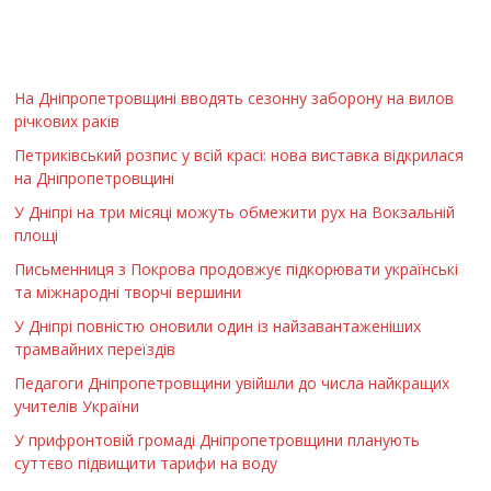
На Дніпропетровщині вводять сезонну заборону на вилов
річкових раків
Петриківський розпис у всій красі: нова виставка відкрилася
на Дніпропетровщині
У Дніпрі на три місяці можуть обмежити рух на Вокзальній
площі
Письменниця з Покрова продовжує підкорювати українські
та міжнародні творчі вершини
У Дніпрі повністю оновили один із найзавантаженіших
трамвайних переїздів
Педагоги Дніпропетровщини увійшли до числа найкращих
учителів України
У прифронтовій громаді Дніпропетровщини планують
суттєво підвищити тарифи на воду