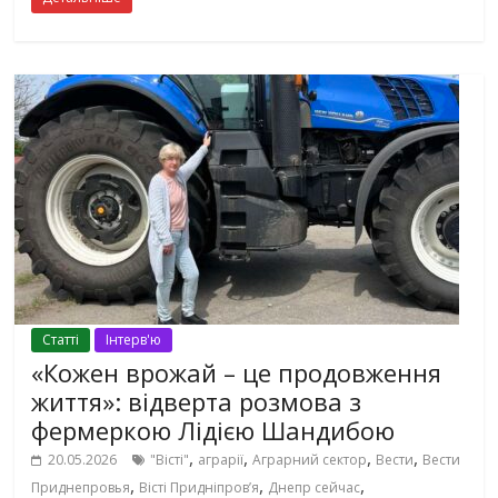
Cтаттi
Інтерв'ю
«Кожен врожай – це продовження
життя»: відверта розмова з
фермеркою Лідією Шандибою
,
,
,
,
20.05.2026
"Вісті"
аграрії
Аграрний сектор
Вести
Вести
,
,
,
Приднепровья
Вісті Придніпровʼя
Днепр сейчас