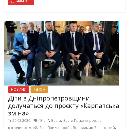
Детальніше
НОВИНИ
РЕГІОН
Діти з Дніпропетровщини
долучаться до проєкту «Карпатська
зміна»
,
,
,
20.05.2026
"Вісті"
Вести
Вести Приднепровья
,
,
,
відпочинок дітей
Вісті Придніпровʼя
Володимир Зеленський