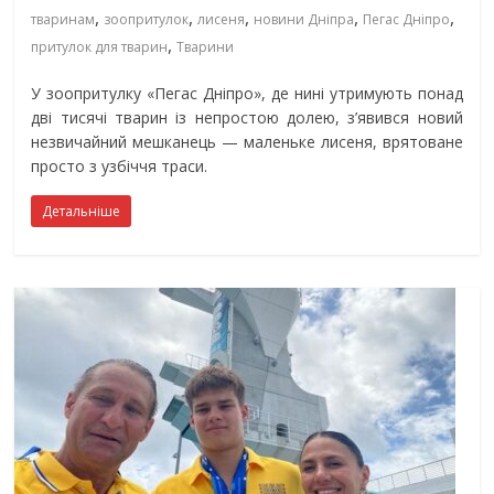
,
,
,
,
,
тваринам
зоопритулок
лисеня
новини Дніпра
Пегас Дніпро
,
притулок для тварин
Тварини
У зоопритулку «Пегас Дніпро», де нині утримують понад
дві тисячі тварин із непростою долею, з’явився новий
незвичайний мешканець — маленьке лисеня, врятоване
просто з узбіччя траси.
Детальніше