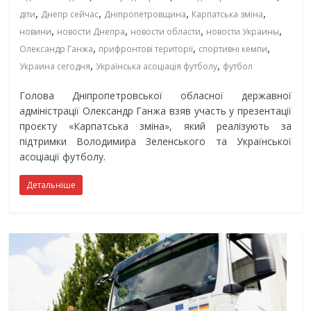
,
,
,
,
діти
Днепр сейчас
Дніпропетровщина
Карпатська зміна
,
,
,
,
новини
новости Днепра
новости области
новости Украины
,
,
,
Олександр Ганжа
прифронтові території
спортивні кемпи
,
,
Украина сегодня
Українська асоціація футболу
футбол
Голова
Дніпропетровської обласної державної
адміністрації
Олександр Ганжа
взяв участь у презентації
проєкту «Карпатська зміна», який реалізують за
підтримки
Володимира Зеленського
та
Української
асоціації футболу
.
Детальніше