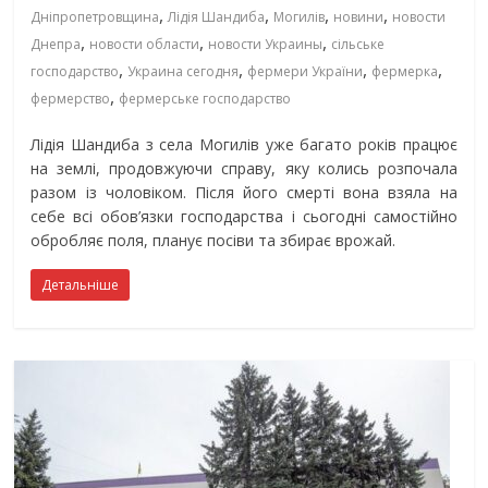
,
,
,
,
Дніпропетровщина
Лідія Шандиба
Могилів
новини
новости
,
,
,
Днепра
новости области
новости Украины
сільське
,
,
,
,
господарство
Украина сегодня
фермери України
фермерка
,
фермерство
фермерське господарство
Лідія Шандиба з села Могилів уже багато років працює
на землі, продовжуючи справу, яку колись розпочала
разом із чоловіком. Після його смерті вона взяла на
себе всі обов’язки господарства і сьогодні самостійно
обробляє поля, планує посіви та збирає врожай.
Детальніше