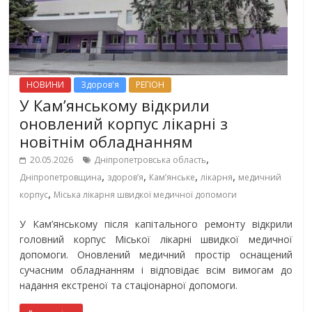
НОВИНИ
Здоров'я
РЕГІОН
У Кам’янському відкрили
оновлений корпус лікарні з
новітнім обладнанням
,
20.05.2026
Дніпропетровська область
,
,
,
,
Дніпропетровщина
здоров’я
Кам’янське
лікарня
медичний
,
корпус
Міська лікарня швидкої медичної допомоги
У Кам’янському після капітального ремонту відкрили
головний корпус Міської лікарні швидкої медичної
допомоги. Оновлений медичний простір оснащений
сучасним обладнанням і відповідає всім вимогам до
надання екстреної та стаціонарної допомоги.