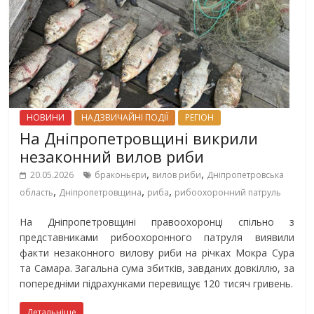
НОВИНИ
НАДЗВИЧАЙНІ ПОДІЇ
РЕГІОН
На Дніпропетровщині викрили
незаконний вилов риби
,
,
20.05.2026
браконьєри
вилов риби
Дніпропетровська
,
,
,
область
Дніпропетровщина
риба
рибоохоронний патруль
На Дніпропетровщині правоохоронці спільно з
представниками рибоохоронного патруля виявили
факти незаконного вилову риби на річках Мокра Сура
та Самара. Загальна сума збитків, завданих довкіллю, за
попередніми підрахунками перевищує 120 тисяч гривень.
Детальніше