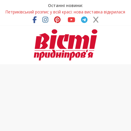
Останні новини:
Петриківський розпис у всій красі: нова виставка відкрилася
на Дніпропетровщині
У Дніпрі на три місяці можуть обмежити рух на Вокзальній
площі
Письменниця з Покрова продовжує підкорювати українські
та міжнародні творчі вершини
У Дніпрі повністю оновили один із найзавантаженіших
трамвайних переїздів
На Дніпропетровщині вводять сезонну заборону на вилов
річкових раків