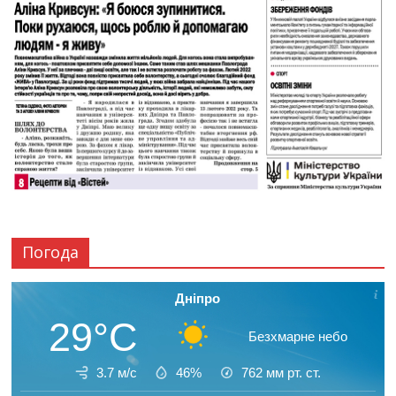
Погода
Дніпро
29°C
Безхмарне небо
3.7 м/с
46%
762
мм рт. ст.