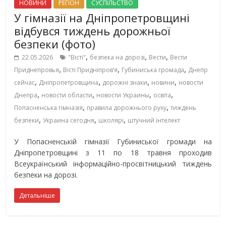
НОВИНИ
РЕГІОН
СУСПІЛЬСТВО
У гімназії на Дніпропетровщині
відбувся тиждень дорожньої
безпеки (фото)
,
,
,
22.05.2026
"Вісті"
безпека на дорозі
Вести
Вести
,
,
,
Приднепровья
Вісті Придніпровʼя
Губиниська громада
Днепр
,
,
,
,
сейчас
Дніпропетровщина
дорожні знаки
новини
новости
,
,
,
,
Днепра
новости области
новости Украины
освіта
,
,
Попасненська гімназія
правила дорожнього руху
тиждень
,
,
,
безпеки
Украина сегодня
школярі
штучний інтелект
У Попасненській гімназії Губиниської громади на
Дніпропетровщині з 11 по 18 травня проходив
Всеукраїнський інформаційно-просвітницький тиждень
безпеки на дорозі.
Детальніше