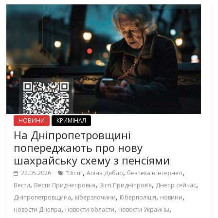
НОВИНИ
КРИМІНАЛ
На Дніпропетровщині
попереджають про нову
шахрайську схему з пенсіями
,
,
,
22.05.2026
"Вісті"
Аліна Дябло
безпека в інтернеті
,
,
,
,
Вести
Вести Приднепровья
Вісті Придніпровʼя
Днепр сейчас
,
,
,
,
Дніпропетровщина
кіберзлочини
Кіберполіція
новини
,
,
,
новости Днепра
новости области
новости Украины