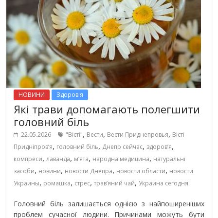
НОВИНИ
Здоров'я
Які трави допомагають полегшити
головний біль
,
,
,
22.05.2026
"Вісті"
Вести
Вести Приднепровья
Вісті
,
,
,
,
Придніпровʼя
головний біль
Днепр сейчас
здоров’я
,
,
,
,
компреси
лаванда
м’ята
народна медицина
натуральні
,
,
,
,
засоби
новини
новости Днепра
новости области
новости
,
,
,
,
Украины
ромашка
стрес
трав’яний чай
Украина сегодня
Головний біль залишається однією з найпоширеніших
проблем сучасної людини. Причинами можуть бути