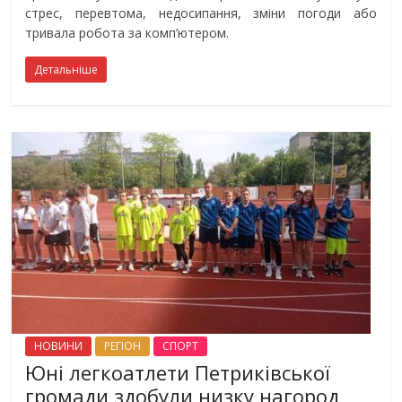
стрес, перевтома, недосипання, зміни погоди або
тривала робота за комп’ютером.
Детальніше
НОВИНИ
РЕГІОН
СПОРТ
Юні легкоатлети Петриківської
громади здобули низку нагород