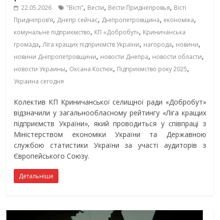
,
,
,
22.05.2026
"Вісті"
Вести
Вести Приднепровья
Вісті
,
,
,
,
Придніпровʼя
Днепр сейчас
Дніпропетровщина
економіка
,
,
комунальне підприємство
КП «Добробут»
Криничанська
,
,
,
,
громада
Ліга кращих підприємств України
нагорода
новини
,
,
,
новини Дніпропетровщини
новости Днепра
новости области
,
,
,
новости Украины
Оксана Костюк
Підприємство року 2025
Украина сегодня
Колектив КП Криничанської селищної ради «Добробут»
відзначили у загальнообласному рейтингу «Ліга кращих
підприємств України», який проводиться у співпраці з
Міністерством економіки України та Державною
службою статистики України за участі аудиторів з
Європейського Союзу.
Детальніше