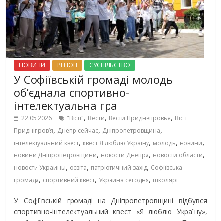
НОВИНИ
РЕГІОН
СУСПІЛЬСТВО
У Софіївській громаді молодь
об’єднала спортивно-
інтелектуальна гра
,
,
,
22.05.2026
"Вісті"
Вести
Вести Приднепровья
Вісті
,
,
,
Придніпровʼя
Днепр сейчас
Дніпропетровщина
,
,
,
,
інтелектуальний квест
квест Я люблю Україну
молодь
новини
,
,
,
новини Дніпропетровщини
новости Днепра
новости области
,
,
,
новости Украины
освіта
патріотичний захід
Софіївська
,
,
,
громада
спортивний квест
Украина сегодня
школярі
У Софіївській громаді на Дніпропетровщині відбувся
спортивно-інтелектуальний квест «Я люблю Україну»,