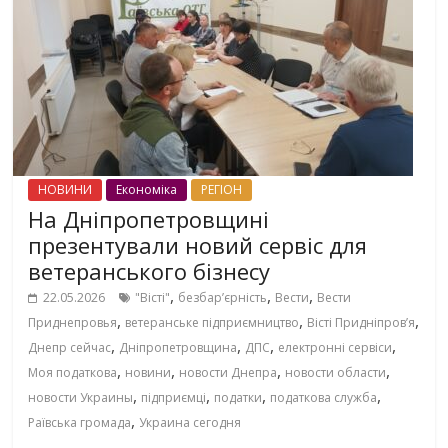
НОВИНИ
Економіка
РЕГІОН
На Дніпропетровщині
презентували новий сервіс для
ветеранського бізнесу
,
,
,
22.05.2026
"Вісті"
безбар’єрність
Вести
Вести
,
,
,
Приднепровья
ветеранське підприємництво
Вісті Придніпровʼя
,
,
,
,
Днепр сейчас
Дніпропетровщина
ДПС
електронні сервіси
,
,
,
,
Моя податкова
новини
новости Днепра
новости области
,
,
,
,
новости Украины
підприємці
податки
податкова служба
,
Раївська громада
Украина сегодня