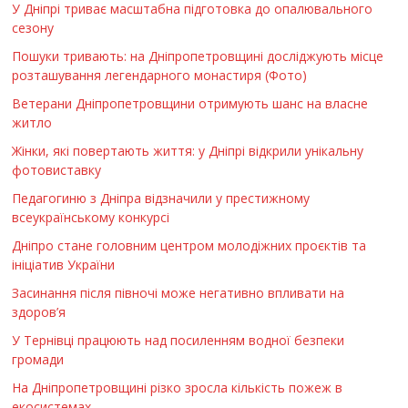
У Дніпрі триває масштабна підготовка до опалювального
сезону
Пошуки тривають: на Дніпропетровщині досліджують місце
розташування легендарного монастиря (Фото)
Ветерани Дніпропетровщини отримують шанс на власне
житло
Жінки, які повертають життя: у Дніпрі відкрили унікальну
фотовиставку
Педагогиню з Дніпра відзначили у престижному
всеукраїнському конкурсі
Дніпро стане головним центром молодіжних проєктів та
ініціатив України
Засинання після півночі може негативно впливати на
здоров’я
У Тернівці працюють над посиленням водної безпеки
громади
На Дніпропетровщині різко зросла кількість пожеж в
екосистемах