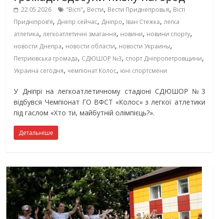
,
,
,
22.05.2026
"Вісті"
Вести
Вести Приднепровья
Вісті
,
,
,
,
Придніпровʼя
Днепр сейчас
Дніпро
Іван Стежка
легка
,
,
,
,
атлетика
легкоатлетичні змагання
новини
новини спорту
,
,
,
новости Днепра
новости области
новости Украины
,
,
,
Петриківська громада
СДЮШОР №3
спорт Дніпропетровщини
,
,
Украина сегодня
чемпіонат Колос
юні спортсмени
У Дніпрі на легкоатлетичному стадіоні СДЮШОР №3
відбувся Чемпіонат ГО ВФСТ «Колос» з легкої атлетики
під гаслом «Хто ти, майбутній олімпієць?».
Детальніше