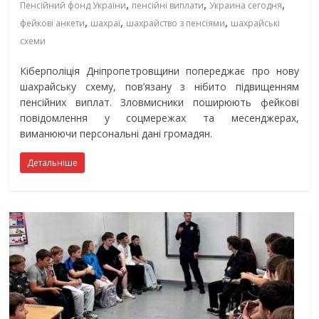
,
,
,
Пенсійний фонд України
пенсійні виплати
Украина сегодня
,
,
,
фейкові анкети
шахраї
шахрайство з пенсіями
шахрайські
схеми
Кіберполіція Дніпропетровщини попереджає про нову
шахрайську схему, пов’язану з нібито підвищенням
пенсійних виплат. Зловмисники поширюють фейкові
повідомлення у соцмережах та месенджерах,
виманюючи персональні дані громадян.
Детальніше