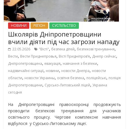
НОВИНИ
РЕГІОН
СУСПІЛЬСТВО
Школярів Дніпропетровщини
вчили діяти під час загрози нападу
,
,
,
22.05.2026
"Вісті"
безпека дітей
безпекові тренування
,
,
,
,
Вести
Вести Приднепровья
Вісті Придніпровʼя
Днепр сейчас
,
,
,
Дніпропетровщина
евакуація
навчання з безпеки
,
,
,
надзвичайні ситуації
новини
новости Днепра
новости
,
,
,
,
области
новости Украины
освітня безпека
поліцейські
поліція
,
,
Дніпропетровщини
Сурсько-Литовський ліцей
Украина
сегодня
На Дніпропетровщині правоохоронці продовжують
проводити безпекові тренування для учасників
освітнього процесу. Чергове комплексне навчання
відбулося у Сурсько-Литовському ліцеї.