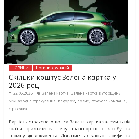
НОВИНИ
Новини компаній
Скільки коштує Зелена картка у
2026 році
,
,
22.05.2026
Зелена картка
Зелена картка в Угорщину
,
,
,
,
міжнародне страхування
подорож
полис
страхова компанія
страховка
Вартість страхового поліса Зелена картка залежить від
країни призначення, типу транспортного засобу та
терміну дії документа. Дізнатися актуальні тарифи та