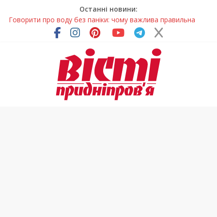
Останні новини:
Говорити про воду без паніки: чому важлива правильна
комунікація
Лікар – на екрані: Як працюють телемедичні центри на
Дніпропетровщині
У Дніпрі триває масштабна підготовка до опалювального
сезону
Пошуки тривають: на Дніпропетровщині досліджують місце
розташування легендарного монастиря (Фото)
Погода та прикмети на неділю, 9 серпня 2026 року