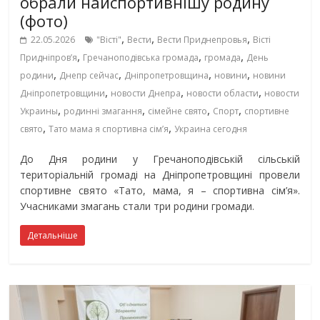
обрали найспортивнішу родину
(фото)
,
,
,
22.05.2026
"Вісті"
Вести
Вести Приднепровья
Вісті
,
,
,
Придніпровʼя
Гречаноподівська громада
громада
День
,
,
,
,
родини
Днепр сейчас
Дніпропетровщина
новини
новини
,
,
,
Дніпропетровщини
новости Днепра
новости области
новости
,
,
,
,
Украины
родинні змагання
сімейне свято
Спорт
спортивне
,
,
свято
Тато мама я спортивна сім’я
Украина сегодня
До Дня родини у Гречаноподівській сільській
територіальній громаді на Дніпропетровщині провели
спортивне свято «Тато, мама, я – спортивна сім’я».
Учасниками змагань стали три родини громади.
Детальніше