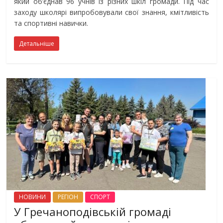
який об’єднав 96 учнів із різних шкіл громади. Під час
заходу школярі випробовували свої знання, кмітливість
та спортивні навички.
Детальніше
НОВИНИ
РЕГІОН
СПОРТ
У Гречаноподівській громаді