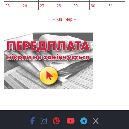
25
26
27
28
29
30
31
« Кві
Чер »