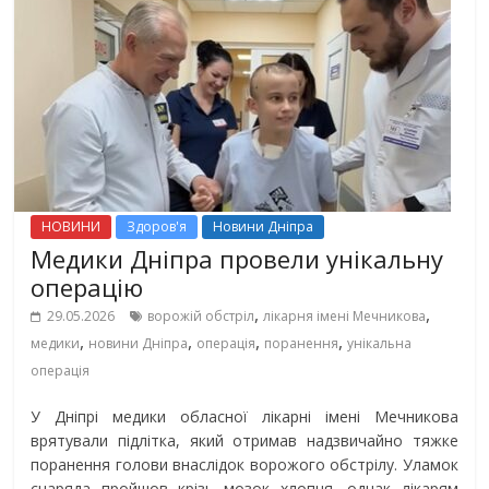
НОВИНИ
Здоров'я
Новини Дніпра
Медики Дніпра провели унікальну
операцію
,
,
29.05.2026
ворожій обстріл
лікарня імені Мечникова
,
,
,
,
медики
новини Дніпра
операція
поранення
унікальна
операція
У Дніпрі медики обласної лікарні імені Мечникова
врятували підлітка, який отримав надзвичайно тяжке
поранення голови внаслідок ворожого обстрілу. Уламок
снаряда пройшов крізь мозок хлопця, однак лікарям