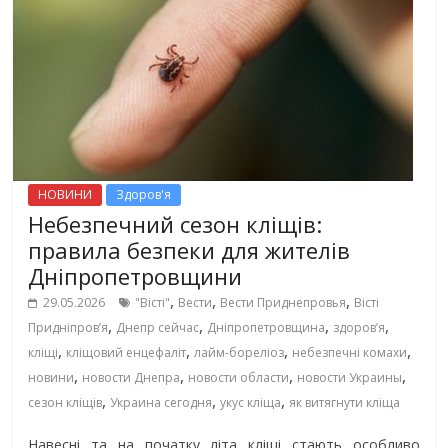
НОВИНИ
Здоров'я
Небезпечний сезон кліщів:
правила безпеки для жителів
Дніпропетровщини
,
,
,
29.05.2026
"Вісті"
Вести
Вести Приднепровья
Вісті
,
,
,
,
Придніпровʼя
Днепр сейчас
Дніпропетровщина
здоров’я
,
,
,
,
кліщі
кліщовий енцефаліт
лайм-бореліоз
небезпечні комахи
,
,
,
,
новини
новости Днепра
новости области
новости Украины
,
,
,
сезон кліщів
Украина сегодня
укус кліща
як витягнути кліща
Навесні та на початку літа кліщі стають особливо