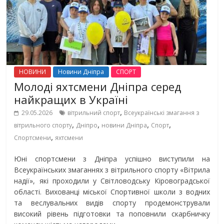
НОВИНИ
Новини Дніпра
СПОРТ
Молоді яхтсмени Дніпра серед
найкращих в Україні
,
29.05.2026
вітрильний спорт
Всеукраїнські змагання з
,
,
,
,
вітрильного спорту
Дніпро
новини Дніпра
Спорт
,
Спортсмени
яхтсмени
Юні спортсмени з Дніпра успішно виступили на
Всеукраїнських змаганнях з вітрильного спорту «Вітрила
надії», які проходили у Світловодську Кіровоградської
області. Вихованці міської Спортивної школи з водних
та веслувальних видів спорту продемонстрували
високий рівень підготовки та поповнили скарбничку