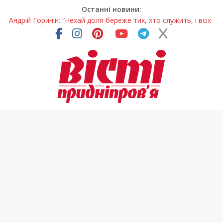
Останні новини:
Андрій Горинін: “Нехай доля береже тих, хто служить, і всіх
українців!”
Жінки, які повертають життя: у Дніпрі відкрили унікальну
фотовиставку
Педагогиню з Дніпра відзначили у престижному
всеукраїнському конкурсі
Дніпро стане головним центром молодіжних проєктів та
ініціатив України
Ветерани Дніпропетровщини отримують шанс на власне
житло