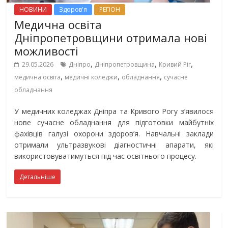
НОВИНИ
Здоров'я
РЕГІОН
Медична освіта
Дніпропетровщини отримала нові
можливості
,
,
,
29.05.2026
Дніпро
Дніпропетровщина
Кривий Ріг
,
,
,
медична освіта
медичні коледжи
обладнання
сучасне
обладнання
У медичних коледжах Дніпра та Кривого Рогу з’явилося
нове сучасне обладнання для підготовки майбутніх
фахівців галузі охорони здоров’я. Навчальні заклади
отримали ультразвукові діагностичні апарати, які
використовуватимуться під час освітнього процесу.
Детальніше