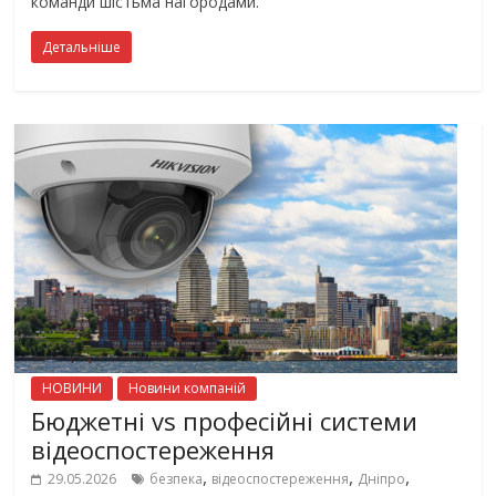
команди шістьма нагородами.
Детальніше
НОВИНИ
Новини компаній
Бюджетні vs професійні системи
відеоспостереження
,
,
,
29.05.2026
безпека
відеоспостереження
Дніпро