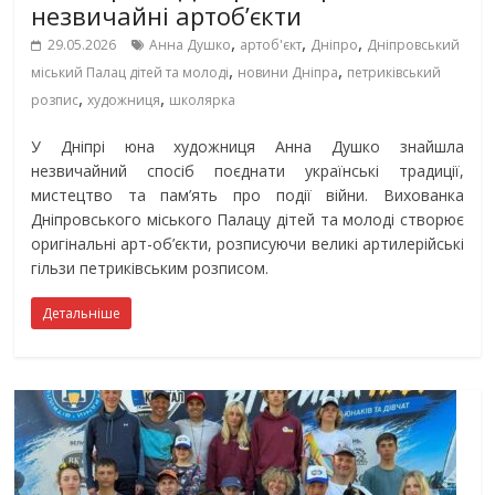
незвичайні артоб’єкти
,
,
,
29.05.2026
Анна Душко
артоб'єкт
Дніпро
Дніпровський
,
,
міський Палац дітей та молоді
новини Дніпра
петриківський
,
,
розпис
художниця
школярка
У Дніпрі юна художниця Анна Душко знайшла
незвичайний спосіб поєднати українські традиції,
мистецтво та пам’ять про події війни. Вихованка
Дніпровського міського Палацу дітей та молоді створює
оригінальні арт-об’єкти, розписуючи великі артилерійські
гільзи петриківським розписом.
Детальніше