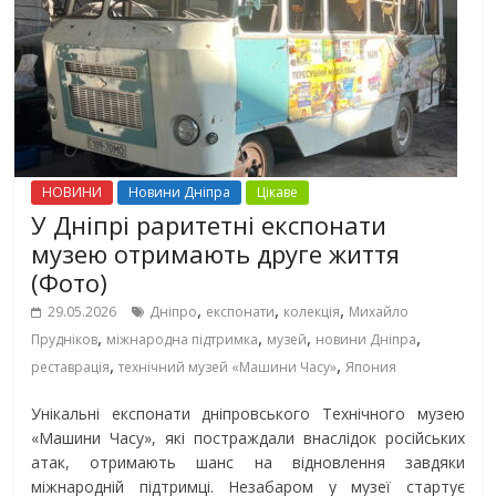
НОВИНИ
Новини Дніпра
Цікаве
У Дніпрі раритетні експонати
музею отримають друге життя
(Фото)
,
,
,
29.05.2026
Дніпро
експонати
колекція
Михайло
,
,
,
,
Прудніков
міжнародна підтримка
музей
новини Дніпра
,
,
реставрація
технічний музей «Машини Часу»
Япония
Унікальні експонати дніпровського Технічного музею
«Машини Часу», які постраждали внаслідок російських
атак, отримають шанс на відновлення завдяки
міжнародній підтримці. Незабаром у музеї стартує