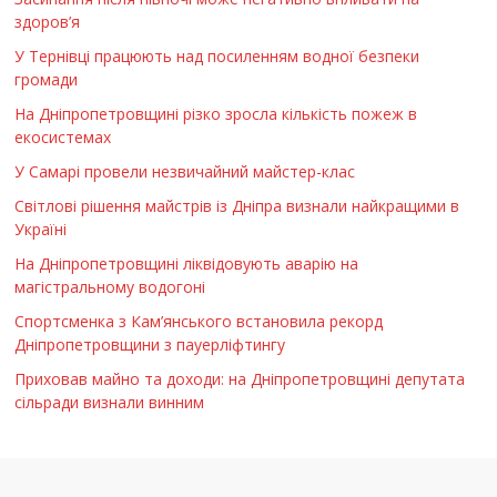
здоров’я
У Тернівці працюють над посиленням водної безпеки
громади
На Дніпропетровщині різко зросла кількість пожеж в
екосистемах
У Самарі провели незвичайний майстер-клас
Світлові рішення майстрів із Дніпра визнали найкращими в
Україні
На Дніпропетровщині ліквідовують аварію на
магістральному водогоні
Спортсменка з Кам’янського встановила рекорд
Дніпропетровщини з пауерліфтингу
Приховав майно та доходи: на Дніпропетровщині депутата
сільради визнали винним