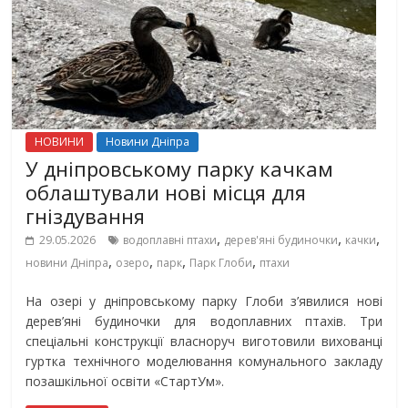
НОВИНИ
Новини Дніпра
У дніпровському парку качкам
облаштували нові місця для
гніздування
,
,
,
29.05.2026
водоплавні птахи
дерев'яні будиночки
качки
,
,
,
,
новини Дніпра
озеро
парк
Парк Глоби
птахи
На озері у дніпровському парку Глоби з’явилися нові
дерев’яні будиночки для водоплавних птахів. Три
спеціальні конструкції власноруч виготовили вихованці
гуртка технічного моделювання комунального закладу
позашкільної освіти «СтартУм».