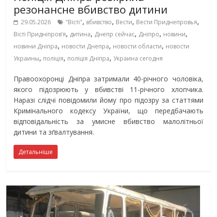
резонансне вбивство дитини
,
,
,
,
29.05.2026
"Вісті"
вбивство
Вести
Вести Приднепровья
,
,
,
,
,
Вісті Придніпровʼя
дитина
Днепр сейчас
Дніпро
новини
,
,
,
новини Дніпра
новости Днепра
новости области
новости
,
,
,
Украины
поліція
поліція Дніпра
Украина сегодня
Правоохоронці Дніпра затримали 40-річного чоловіка,
якого підозрюють у вбивстві 11-річного хлопчика.
Наразі слідчі повідомили йому про підозру за статтями
Кримінального кодексу України, що передбачають
відповідальність за умисне вбивство малолітньої
дитини та зґвалтування.
Детальніше