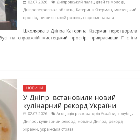
,
02.07.2026
Дніпровський палац дітей та молоді
,
,
Дніпропетровська область
Катерина Кізерман
мистецький
,
,
простір
петриківський розпис
старовинна хата
Школярка з Дніпра Катерина Кізерман перетворила
бусі на справжній мистецький простір, прикрасивши її стіни
НОВИНИ
У Дніпрі встановили новий
кулінарний рекорд України
,
,
02.07.2026
Асоціація рестораторів України
голубці
,
,
,
Дніпро
кулінарний рекорд
новини Дніпра
рекорд
,
України
українська страва