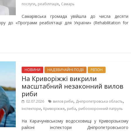
,
,
послуги
реабілітація
Самарь
Самарівська громада увійшла до числа десяти
у до «Програми реабілітації для України» (Rehabilitation for
НОВИНИ
НАДЗВИЧАЙНІ ПОДІЇ
РЕГІОН
На Криворіжжі викрили
масштабний незаконний вилов
риби
,
,
02.07.2026
вилов риби
Дніпропетровська область
,
,
,
інспектори
Криворіжжя
риба
рибоохоронний патруль
На Карачунівському водосховищі у Криворізькому
районі інспектори Дніпропетровського