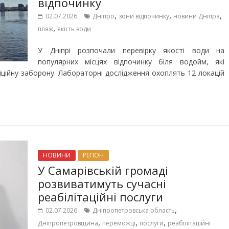
відпочинку
,
,
,
02.07.2026
Дніпро
зони відпочинку
новини Дніпра
,
пляж
якість води
У Дніпрі розпочали перевірку якості води на
популярних місцях відпочинку біля водойм, які
ційну заборону. Лабораторні дослідження охоплять 12 локацій
НОВИНИ
РЕГІОН
У Самарівській громаді
розвиватимуть сучасні
реабілітаційні послуги
,
02.07.2026
Дніпропетровська область
,
,
,
Дніпропетровщина
переможці
послуги
реабілітаційні