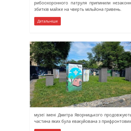
рибоохоронного патруля припинили незаконн
збитків майже на чверть мільйона гривень.
Детальніше
музеї імені Дмитра Яворницького продовжують 
частина яких була евакуйована з прифронтових