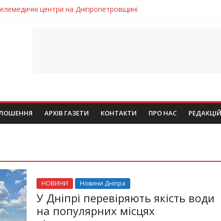
 телемедичні центри на Дніпропетровщині
готовка до опалювального сезону
ровщині досліджують місце розташування легендарного монасти
римують шанс на власне житло
чому важлива правильна комунікація
ЛОШЕННЯ
АРХІВ ГАЗЕТИ
КОНТАКТИ
ПРО НАС
РЕДАКЦІ
НОВИНИ
Новини Дніпра
У Дніпрі перевіряють якість води
на популярних місцях