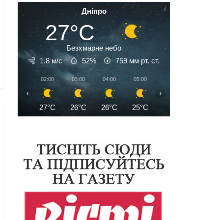
Дніпро
27°C
Безхмарне небо
1.8 м/с
52%
759
мм рт. ст.
02:00
03:00
04:00
05:00
06:00
07:00
‹
›
27°C
26°C
26°C
25°C
25°C
26°C