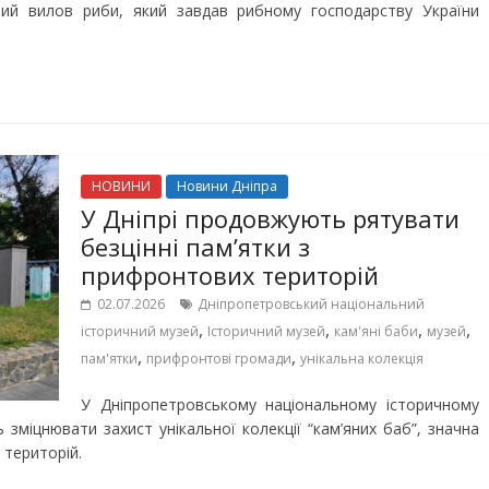
ий вилов риби, який завдав рибному господарству України
НОВИНИ
Новини Дніпра
У Дніпрі продовжують рятувати
безцінні пам’ятки з
прифронтових територій
02.07.2026
Дніпропетровський національний
,
,
,
,
історичний музей
Історичний музей
кам'яні баби
музей
,
,
пам'ятки
прифронтові громади
унікальна колекція
У Дніпропетровському національному історичному
зміцнювати захист унікальної колекції “кам’яних баб”, значна
 територій.