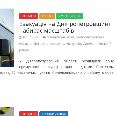
НОВИНИ
РЕГІОН
СУСПІЛЬСТВО
Евакуація на Дніпропетровщині
набирає масштабів
,
02.07.2026
гуманітарна місія
Дніпропетровська
,
,
,
область
Дніпропетровщина
евакуація
Синельниківський
район
У Дніпропетровській області розширили зону
примусової евакуації родин із дітьми. Протягом
онад 20 населених пунктів Синельниківського району мають
НОВИНИ
Новини Дніпра