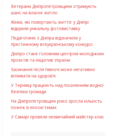
Ветерани Дніпропетровщини отримують
шанс на власне житло
Жінки, які повертають життя: у Дніпрі
відкрили унікальну фотовиставку
Педагогиню з Дніпра відзначили у
престижному всеукраїнському конкурсі
Дніпро стане головним центром молодіжних
проєктів та ініціатив України
Засинання після півночі може негативно
впливати на здоров’я
У Тернівці працюють над посиленням водної
безпеки громади
На Дніпропетровщині різко зросла кількість
пожеж в екосистемах
У Самарі провели незвичайний майстер-клас