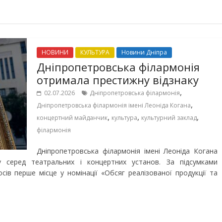
НОВИНИ
КУЛЬТУРА
Новини Дніпра
Дніпропетровська філармонія
отримала престижну відзнаку
,
02.07.2026
Дніпропетровська філармонія
,
Дніпропетровська філармонія імені Леоніда Когана
,
,
,
концертний майданчик
культура
культурний заклад
філармонія
Дніпропетровська філармонія імені Леоніда Когана
у серед театральних і концертних установ. За підсумками
сів перше місце у номінації «Обсяг реалізованої продукції та