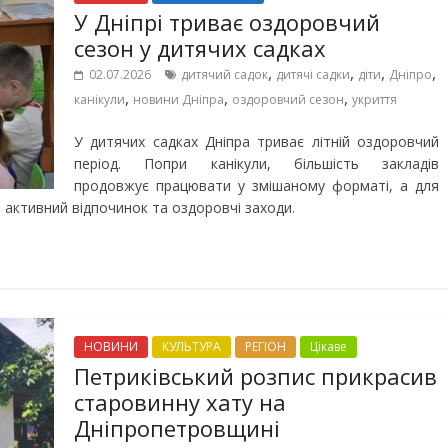
У Дніпрі триває оздоровчий
сезон у дитячих садках
,
,
,
,
02.07.2026
дитячий садок
дитячі садки
діти
Дніпро
,
,
,
канікули
новини Дніпра
оздоровчий сезон
укриття
У дитячих садках Дніпра триває літній оздоровчий
період. Попри канікули, більшість закладів
продовжує працювати у змішаному форматі, а для
, активний відпочинок та оздоровчі заходи.
НОВИНИ
КУЛЬТУРА
РЕГІОН
Цікаве
Петриківський розпис прикрасив
старовинну хату на
Дніпропетровщині