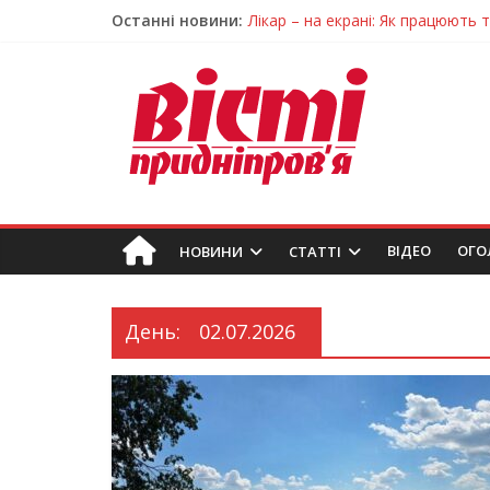
Останні новини:
Лікар – на екрані: Як працюють
У Дніпрі триває масштабна під
Пошуки тривають: на Дніпропет
Ветерани Дніпропетровщини от
Говорити про воду без паніки: 
ВIДЕО
ОГО
НОВИНИ
СТАТТІ
День:
02.07.2026