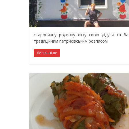
старовинну родинну хату своїх дідуся та ба
традиційним петриківським розписом.
Детальніше