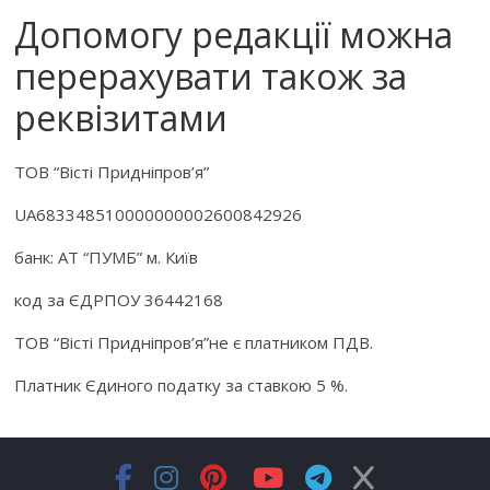
Допомогу редакції можна
перерахувати також за
реквізитами
ТОВ “Вісті Придніпров’я”
UA
68334851000000000
2600842926
банк: АТ “ПУМБ”
м. Київ
код за ЄДРПОУ 36442168
ТОВ “Вісті Придніпров’я”
не є платником ПДВ.
Платник Єдиного податку за ставкою 5 %.