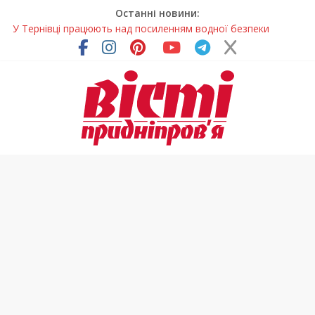
Останні новини:
У Тернівці працюють над посиленням водної безпеки
громади
На Дніпропетровщині різко зросла кількість пожеж в
екосистемах
У Самарі провели незвичайний майстер-клас
Світлові рішення майстрів із Дніпра визнали найкращими в
Україні
Засинання після півночі може негативно впливати на
здоров’я