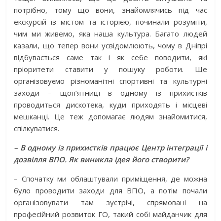
потрібно, тому що вони, знайомлячись під час
екскурсій із містом та історією, починали розуміти,
чим ми живемо, яка наша культура. Багато людей
казали, що тепер вони усвідомлюють, чому в Дніпрі
відбувається саме так і як себе поводити, які
пріоритети ставити у пошуку роботи. Ще
організовуємо різноманітні спортивні та культурні
заходи – щоп’ятниці в одному із прихистків
проводиться дискотека, куди приходять і місцеві
мешканці. Це теж допомагає людям знайомитися,
спілкуватися.
– В одному із прихистків працює Центр інтеграції і
дозвілля ВПО. Як виникла ідея його створити?
– Спочатку ми облаштували приміщення, де можна
було проводити заходи для ВПО, а потім почали
організовувати там зустрічі, спрямовані на
професійний розвиток ГО, такий собі майданчик для