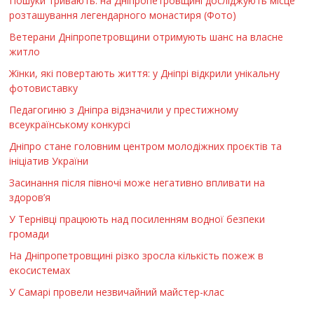
Пошуки тривають: на Дніпропетровщині досліджують місце
розташування легендарного монастиря (Фото)
Ветерани Дніпропетровщини отримують шанс на власне
житло
Жінки, які повертають життя: у Дніпрі відкрили унікальну
фотовиставку
Педагогиню з Дніпра відзначили у престижному
всеукраїнському конкурсі
Дніпро стане головним центром молодіжних проєктів та
ініціатив України
Засинання після півночі може негативно впливати на
здоров’я
У Тернівці працюють над посиленням водної безпеки
громади
На Дніпропетровщині різко зросла кількість пожеж в
екосистемах
У Самарі провели незвичайний майстер-клас