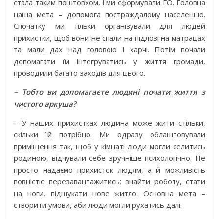
стала таким поштовхом, і ми сформували ГО. Головна
наша мета – допомога постраждалому населенню.
Спочатку ми тільки організували для людей
прихистки, щоб вони не спали на підлозі на матрацах
та мали дах над головою і харчі. Потім почали
допомагати їм інтегруватись у життя громади,
проводили багато заходів для цього.
– Тобто ви допома­гаєте людині почати життя з
чистого аркуша?
– У наших прихистках людина може жити стільки,
скільки їй потрібно. Ми одразу облаштовували
приміщення так, щоб у кімнаті люди могли селитись
родиною, відчували себе зручніше психологічно. Не
просто надаємо прихисток людям, а й можливість
повністю перезавантажитись: знайти роботу, стати
на ноги, підшукати нове житло. Основна мета –
створити умови, аби люди могли рухатись далі.