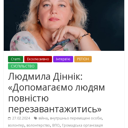
Cтаттi
Ексклюзивно
Інтерв'ю
РЕГІОН
СУСПІЛЬСТВО
Людмила Діннік:
«Допомагаємо людям
повністю
перезавантажитись»
,
,
27.02.2024
війна
внутршньо переміщені особи
,
,
,
волонтер
волонтерство
ВПО
Громадська організація