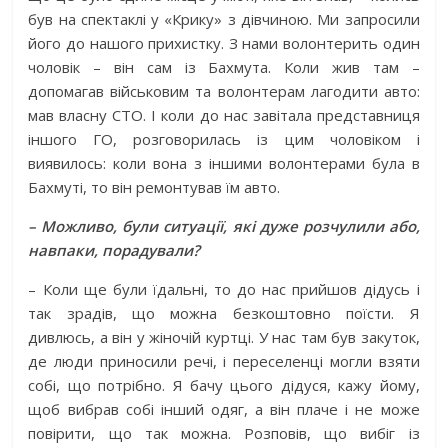
був на спектаклі у «Крику» з дівчиною. Ми запросили
його до нашого прихистку. З нами волонтерить один
чоловік – він сам із Бахмута. Коли жив там –
допомагав військовим та волонтерам лагодити авто:
мав власну СТО. І коли до нас завітала представниця
іншого ГО, розговорилась із цим чоловіком і
виявилось: коли вона з іншими волонтерами була в
Бахмуті, то він ремонтував їм авто.
– Можливо, були ситуації, які дуже розчулили або,
навпаки, порадували?
– Коли ще були їдальні, то до нас прийшов дідусь і
так зрадів, що можна безкоштовно поїсти. Я
дивлюсь, а він у жіночій куртці. У нас там був закуток,
де люди приносили речі, і переселенці могли взяти
собі, що потрібно. Я бачу цього дідуся, кажу йому,
щоб вибрав собі інший одяг, а він плаче і не може
повірити, що так можна. Розповів, що вибіг із