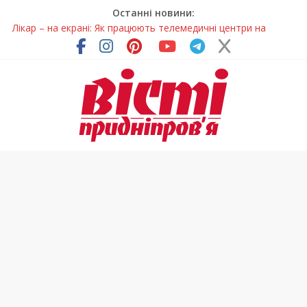
Останні новини:
Лікар – на екрані: Як працюють телемедичні центри на
Дніпропетровщині
У Дніпрі триває масштабна підготовка до опалювального
сезону
Пошуки тривають: на Дніпропетровщині досліджують місце
розташування легендарного монастиря (Фото)
Ветерани Дніпропетровщини отримують шанс на власне
житло
Говорити про воду без паніки: чому важлива правильна
комунікація