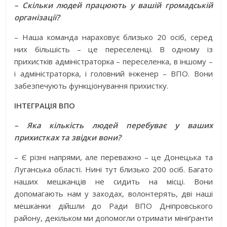
– Скільки людей працюють у вашій громадській
організації?
– Наша команда нараховує близько 20 осіб, серед
них більшість – це переселенці. В одному із
прихистків адміністраторка – переселенка, в іншому –
і адміністраторка, і головний інженер – ВПО. Вони
забезпечують функціонування прихистку.
ІНТЕГРАЦІЯ ВПО
– Яка кількість людей перебуває у ваших
прихистках та звідки вони?
– Є різні напрями, але переважно – це Донецька та
Луганська області. Нині тут близько 200 осіб. Багато
наших мешканців не сидить на місці. Вони
допомагають нам у заходах, волонтерять, дві наші
мешканки дійшли до Ради ВПО Дніпров­ського
району, декільком ми допомогли отримати мініґранти