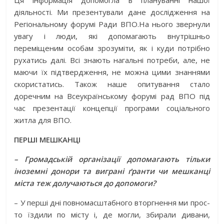
Ця інформація допомогла в плануванні нашої
діяльності. Ми презентували дане дослідження на
Регіональному форумі Ради ВПО.На нього звернули
увагу і люди, які допомагають внутрішньо
переміщеним особам зрозуміти, як і куди потрібно
рухатись далі. Всі знають нагальні потреби, але, не
маючи їх підтвердження, не можна цими знаннями
скористатись. Також наше опитування стало
доречним на Всеукраїнському форумі рад ВПО під
час презентації концепції програми соціального
житла для ВПО.
ПЕРШІ МЕШКАНЦІ
– Громадській організації допомагають тільки
іноземні донори та виграні ґранти чи мешканці
міста теж долучаються до допомоги?
– У перші дні повномасштабного вторгнення ми прос­
то їздили по місту і, де могли, збирали дивани,