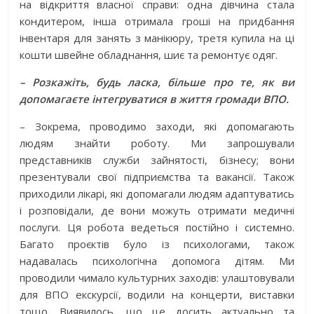
на відкриття власної справи: одна дівчина стала
кондитером, інша отримала гроші на придбання
інвентаря для занять з манікюру, третя купила на ці
кошти швейне обладнання, шиє та ремонтує одяг.
– Розкажіть, будь ласка, більше про те, як ви
допомагаєте інтегруватися в життя громади ВПО.
– Зокрема, проводимо заходи, які допомагають
людям знайти роботу. Ми запрошували
представників служби зайнятості, бізнесу; вони
презентували свої підприємства та вакансії. Також
приходили лікарі, які допомагали людям адаптуватись
і розповідали, де вони можуть отримати медичні
послуги. Ця робота ведеться постійно і системно.
Багато проєктів було із психологами, також
надавалась психологічна допомога дітям. Ми
проводили чимало культурних заходів: улаштовували
для ВПО екскурсії, водили на концерти, виставки
тощо. Виявилось, що це досить актуально та