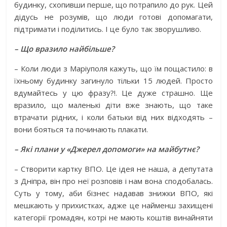
будинку, схопивши перше, що потрапило до рук. Цей
дідусь не розумів, що люди готові допома­гати,
підтримати і поділитись. І це було так зворушливо.
– Що вразило найбільше?
– Коли люди з Маріуполя кажуть, що їм пощастило: в
їхньому будинку загинуло тільки 15 людей. Просто
вдумайтесь у цю фразу?!. Це дуже страшно. Ще
вразило, що маленькі діти вже знають, що таке
втрачати рідних, і коли батьки від них відходять –
вони бояться та починають плакати.
– Які плани у «Джерел допомоги» на майбутнє?
– Створити картку ВПО. Це ідея не наша, а депутата
з Дніпра, він про неї розповів і нам вона сподобалась.
Суть у тому, аби бізнес надавав знижки ВПО, які
мешкають у прихистках, адже це найменш захищені
категорії громадян, котрі не мають кош­тів винайняти