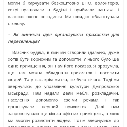
могли б харчувати безкоштовно ВПО, волонтерів,
котрі працювали в будівлі і приймали вантажі. І
власник охоче погодився. Ми швидко облаштували
столову.
– Як виникла ідея організувати прихистки для
переселенців?
– Власник будівлі, в якій ми створили їдальню, дуже
хотів бути корисним та допомогти. У нього було ще
одне приміщення, він нам його показав. Я зрозуміла,
що там можна обладнати прихисток і поселити
людей. Та у нас, крім житла, не було нічого. Тоді ми
звернулись до управління культури Дніпровської
міськради. Нам надали деякі меблі, розкладачки,
населення допомогло своїми речами, і так
організували перший прихисток. Далі нам
запропонували ще кілька офісних приміщень, в яких
ми змогли розмістити людей. Потім звернулись до