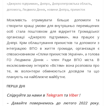
,
,
,
«Джерело підтримки»
Дніпро
Дніпропетровстька область
,
,
,
допомога
Людмила Діннік
новини Дніпра
прихисток
Можливість отримувати більше допомоги та
створити кращі умови для внутрішньо переміщених
осіб стала ­поштовхом для відкриття Громадської
організації «Джерело підтримки», яка працює у
Дніпрі. Крім ­облаштування прихистків та допомоги з
інтеграцією ВПО в життя громади, організація є
співзасновником «Спілки ­прихистків України», а голова
ГО Людмила Діннік – член Ради ВПО міста. В
ексклюзивному інтерв’ю «Вістям» вона розповіла про
те, як волонтери обмінюються досвідом та що
планують на найближче майбутнє.
ПЕРШІ ДНІ
Слідкуйте за нами в
Telegram
та
Viber
!
– Давайте повернемось до лютого 2022 року.