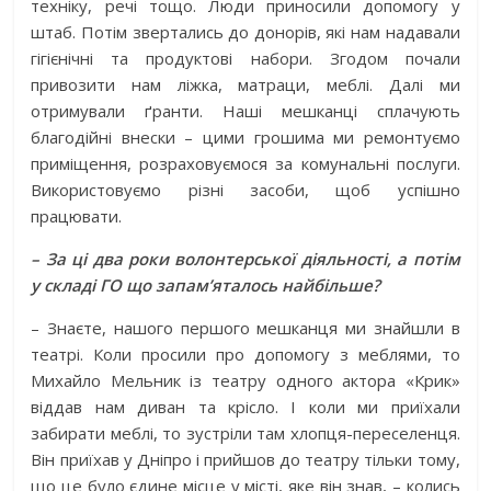
техніку, речі тощо. Люди приносили допомогу у
штаб. Потім звертались до донорів, які нам надавали
гігієнічні та продуктові набори. Згодом почали
привозити нам ліжка, матраци, меблі. Далі ми
отримували ґранти. Наші мешканці сплачують
благодійні внески – цими грошима ми ремонтуємо
приміщення, розраховуємося за комунальні послуги.
Використовуємо різні засоби, щоб успішно
працювати.
– За ці два роки волонтерської діяльності, а потім
у складі ГО що запам’яталось найбільше?
– Знаєте, нашого першого мешканця ми знайшли в
театрі. Коли просили про допомогу з меблями, то
Михайло Мельник із театру одного актора «Крик»
віддав нам диван та крісло. І коли ми приїхали
забирати меблі, то зустріли там хлопця-переселенця.
Він приїхав у Дніпро і прийшов до театру тільки тому,
що це було єдине місце у місті, яке він знав, – колись