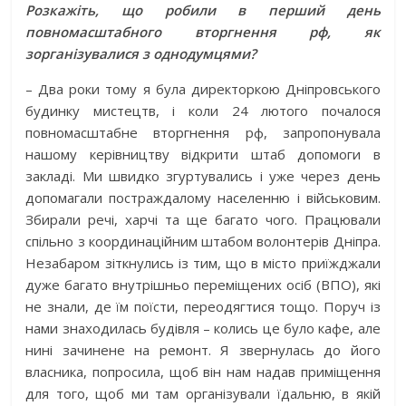
Розкажіть, що робили в перший день
повномасштабного вторгнення рф, як
зорганізувалися з однодумцями?
– Два роки тому я була директоркою Дніпровського
будинку мистецтв, і коли 24 лютого почалося
повномасштабне вторгнення рф, запропонувала
нашому керівництву відкрити штаб допомоги в
закладі. Ми швидко згуртувались і уже через день
допомагали постраждалому населенню і військовим.
Збирали речі, харчі та ще багато чого. Працювали
спільно з координаційним штабом волонтерів Дніпра.
Незабаром зіткнулись із тим, що в місто приїжджали
дуже багато внутрішньо переміщених осіб (ВПО), які
не знали, де їм поїсти, переодягтися тощо. Поруч із
нами знаходилась будівля – колись це було кафе, але
нині зачинене на ремонт. Я звернулась до його
власника, попросила, щоб він нам надав приміщення
для того, щоб ми там організували їдальню, в якій