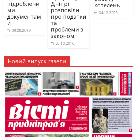
підроблени
Дніпрі
котелень
ми
розповіли
04.12.2023
документам
про податки
и
та
проблеми з
09.08.2019
законом
05.10.2016
Новий випуск газети