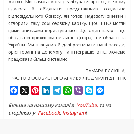
житло. Ми намагаємося реалізувати проєкт, в якому
вдалося б об’єднати представників соціально
відповідального бізнесу, які готові надавати знижки і
створити таку собі сервісну картку, щоб ВПО могли
цими знижками користуватися. Ще один намір – це
об’єднати прихистки не лише Дніпра, а й області та
України. Ми плануємо й далі розвивати наші заходи,
орієнтовані на допомогу та інтеграцію ВПО. Хочемо
працювати більш системно.
ТАМАРА БЄЛКІНА,
ФОТО З ОСОБИСТОГО АРХИВУ ЛЮДМИЛИ ДІННІК
F
X
P
L
T
W
V
S
M
a
i
i
e
h
i
k
e
Більше на нашому каналі в
YouTube,
та на
c
n
n
l
a
b
y
s
сторінках у
Facebook
,
Instagram
!
e
t
k
e
t
e
p
s
b
e
e
g
s
r
e
e
o
r
d
r
A
n