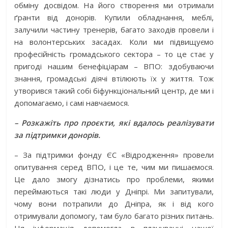
обміну досвідом. На його створення ми отримали
ґранти від донорів. Купили обладнання, меблі,
залучили частину тренерів, багато заходів провели і
на волонтерських засадах. Коли ми підвищуємо
професійність громадського сектора – то це стає у
пригоді нашим бенефіціарам – ВПО: здобуваючи
знання, громадські діячі втілюють їх у життя. Тож
утворився такий собі біфункціональний центр, де ми і
допомагаємо, і самі навчаємося.
– Розкажіть про проєкти, які вдалось реалізувати
за підтримки донорів.
– За підтримки фонду ЄС «Відродження» провели
опитування серед ВПО, і це те, чим ми пишаємося.
Це дало змогу дізнатись про проблеми, якими
переймаються такі люди у Дніпрі. Ми запитували,
чому вони потрапили до Дніпра, як і від кого
отримували допомогу, там було багато різних питань.