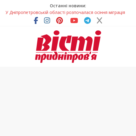
Останні новини:
У Дніпропетровській області розпочалася осіння міграція
птахів
На Дніпропетровщині вводять сезонну заборону на вилов
річкових раків
Петриківський розпис у всій красі: нова виставка відкрилася
на Дніпропетровщині
У Дніпрі на три місяці можуть обмежити рух на Вокзальній
площі
На Дніпропетровщині до суду передали резонансну справу