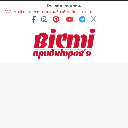
Останні новини:
У Самарі провели незвичайний майстер-клас
Світлові рішення майстрів із Дніпра визнали найкращими в
Україні
На Дніпропетровщині ліквідовують аварію на
магістральному водогоні
Спортсменка з Кам’янського встановила рекорд
Дніпропетровщини з пауерліфтингу
На Дніпропетровщині різко зросла кількість пожеж в
екосистемах