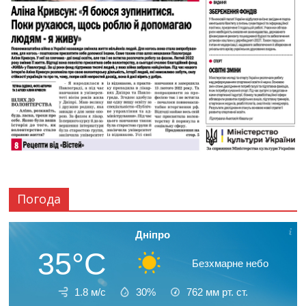
Погода
Дніпро
35°C
Безхмарне небо
1.8 м/с
30%
762
мм рт. ст.