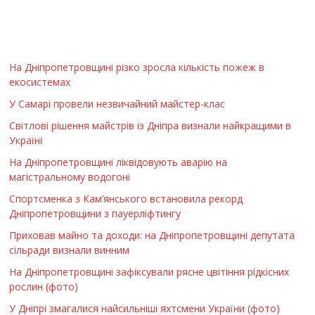
На Дніпропетровщині різко зросла кількість пожеж в
екосистемах
У Самарі провели незвичайний майстер-клас
Світлові рішення майстрів із Дніпра визнали найкращими в
Україні
На Дніпропетровщині ліквідовують аварію на
магістральному водогоні
Спортсменка з Кам’янського встановила рекорд
Дніпропетровщини з пауерліфтингу
Приховав майно та доходи: на Дніпропетровщині депутата
сільради визнали винним
На Дніпропетровщині зафіксували рясне цвітіння рідкісних
рослин (фото)
У Дніпрі змагалися найсильніші яхтсмени України (фото)