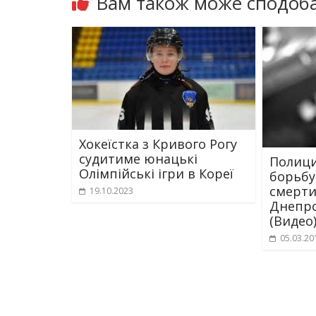
Вам також може сподоба
Хокеїстка з Кривого Рогу
судитиме юнацькі
Полици
Олімпійські ігри в Кореї
борьбу
смерти
19.10.2023
Днепр
(Видео
05.03.20