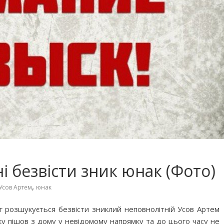
 безвісти зник юнак (Фото)
,
Усов Артем
юнак
Ріг розшукується безвісти зниклий неповнолітній Усов Артем
року пішов з дому у невідомому напрямку та до цього часу не