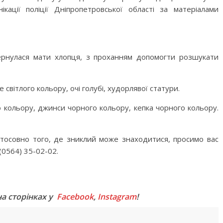
ікації поліції Дніпропетровської області за матеріалами
вернулася мати хлопця, з проханням допомогти розшукати
е світлого кольору, очі голубі, худорлявої статури.
 кольору, джинси чорного кольору, кепка чорного кольору.
стосовно того, де зниклий може знаходитися, просимо вас
(0564) 35-02-02.
M
на сторінках у
Facebook
,
Instagram
!