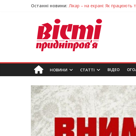
Останні новини:
Лікар – на екрані: Як працюють
У Дніпрі триває масштабна під
Пошуки тривають: на Дніпропет
Ветерани Дніпропетровщини от
Говорити про воду без паніки: 
ВIДЕО
ОГО
НОВИНИ
СТАТТІ