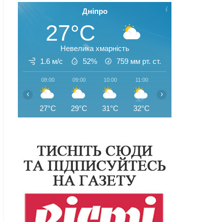
Дніпро
27°C
Невелика хмарність
1.6 м/с
52%
759
мм рт. ст.
08:00
09:00
10:00
11:00
12:00
13:00
‹
›
27°C
29°C
31°C
32°C
31°C
31°C