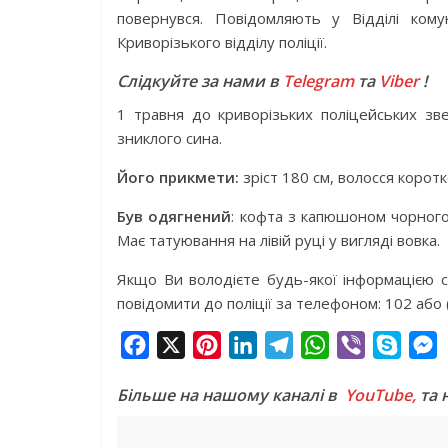
повернувся. Повідомляють у Відділі комун
Криворізького відділу поліції.
Слідкуйте за нами в
Telegram
та
Viber
!
1 травня до криворізьких поліцейських з
зниклого сина.
Його прикмети:
зріст 180 см, волосся коротк
Був одягнений
: кофта з капюшоном чорного
Має татуювання на лівій руці у вигляді вовка.
Якщо Ви володієте будь-якої інформацією 
повідомити до поліції за телефоном: 102 або 
F
X
P
L
T
W
V
S
a
i
i
e
h
i
k
e
Більше на нашому каналі в
YouTube,
та 
c
n
n
l
a
b
y
s
e
t
k
e
t
e
p
s