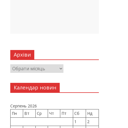
Архіви
Календар новин
Серпень 2026
Пн
Вт
Ср
Чт
Пт
Сб
Нд
1
2