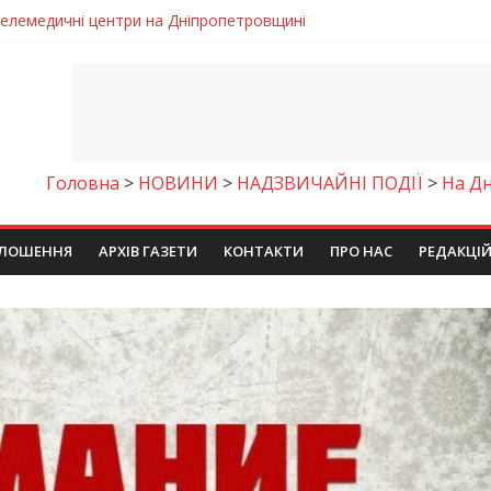
 телемедичні центри на Дніпропетровщині
готовка до опалювального сезону
ровщині досліджують місце розташування легендарного монасти
римують шанс на власне житло
чому важлива правильна комунікація
Головна
>
НОВИНИ
>
НАДЗВИЧАЙНІ ПОДІЇ
>
На Дн
ЛОШЕННЯ
АРХІВ ГАЗЕТИ
КОНТАКТИ
ПРО НАС
РЕДАКЦІ