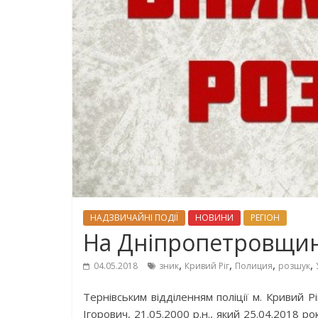
НАДЗВИЧАЙНІ ПОДІЇ
НОВИНИ
РЕГІОН
На Дніпропетровщині
,
,
,
,
04.05.2018
зник
Кривий Ріг
Полиция
розшук
Тернівським відділенням поліції м. Кривий 
Ігорович, 21.05.2000 р.н., який 25.04.2018 