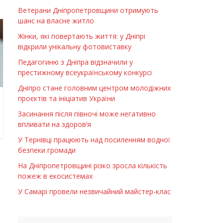
Ветерани Дніпропетровщини отримують
шанс на власне житло
Жінки, які повертають життя: у Дніпрі
відкрили унікальну фотовиставку
Педагогиню з Дніпра відзначили у
престижному всеукраїнському конкурсі
Дніпро стане головним центром молодіжних
проєктів та ініціатив України
Засинання після півночі може негативно
впливати на здоров’я
У Тернівці працюють над посиленням водної
безпеки громади
На Дніпропетровщині різко зросла кількість
пожеж в екосистемах
У Самарі провели незвичайний майстер-клас