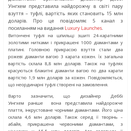
Уінгхем представила найдорожчу в світі пару
взуття – туфлі, вартість яких становить 15 млн
доларів. Про це повідомляє 5 канал з
посиланням на видання
Luxury Launches
.
Витончені туфлі на шпильці зшиті 24-каратними
золотими нитками і прикрашені 1000 діамантами у
платині. Головною прикрасою взуття стали два
рожеві діаманти вагою 3 карата кожен. Їх загальна
вартість склала 8,8 млн доларів. Також на туфлях
красуються блакитні діаманти вагою по два карати
вартістю 1,9 млн доларів за кожен. Повідомляється,
що неординарні туфлі створені на замовлення.
Варто зазначити, що дизайнер Деббі
Уінгхем раніше вона представила найдорожче
плаття, інкрустоване чорними діамантами. Його ціна
склала 4,6 млн доларів. Також серед її творінь –
абайя, прикрашена червоними діамантами, з