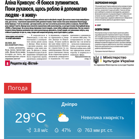
Погода
Дніпро
29°C
Невелика хмарність
3.8 м/с
47%
763
мм рт. ст.