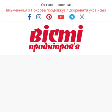
Останні новини:
Письменниця з Покрова продовжує підкорювати українські
та міжнародні творчі вершини
У Дніпрі повністю оновили один із найзавантаженіших
трамвайних переїздів
Педагоги Дніпропетровщини увійшли до числа найкращих
учителів України
Петриківський розпис у всій красі: нова виставка відкрилася
на Дніпропетровщині
У Дніпрі на три місяці можуть обмежити рух на Вокзальній
площі