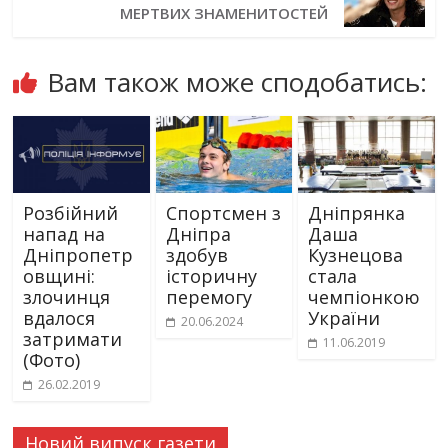
МЕРТВИХ ЗНАМЕНИТОСТЕЙ
Вам також може сподобатись:
Розбійний
Спортсмен з
Дніпрянка
напад на
Дніпра
Даша
Дніпропетр
здобув
Кузнецова
овщині:
історичну
стала
злочинця
перемогу
чемпіонкою
вдалося
України
20.06.2024
затримати
11.06.2019
(Фото)
26.02.2019
Новий випуск газети