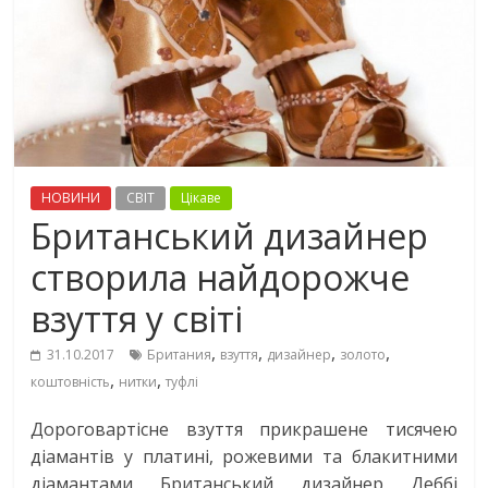
НОВИНИ
СВІТ
Цікаве
Британський дизайнер
створила найдорожче
взуття у світі
,
,
,
,
31.10.2017
Британия
взуття
дизайнер
золото
,
,
коштовність
нитки
туфлі
Дороговартісне взуття прикрашене тисячею
діамантів у платині, рожевими та блакитними
діамантами Британський дизайнер Деббі