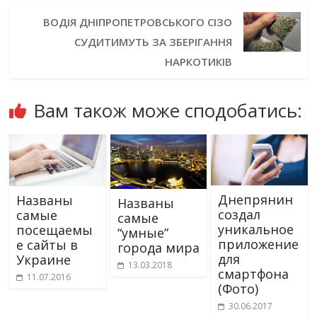
ВОДІЯ ДНІПРОПЕТРОВСЬКОГО СІЗО
СУДИТИМУТЬ ЗА ЗБЕРІГАННЯ
НАРКОТИКІВ
Вам також може сподобатись:
Днепрянин
Названы
Названы
создал
самые
самые
уникальное
посещаемы
“умные”
приложение
е сайты в
города мира
для
Украине
13.03.2018
смартфона
11.07.2016
(Фото)
30.06.2017