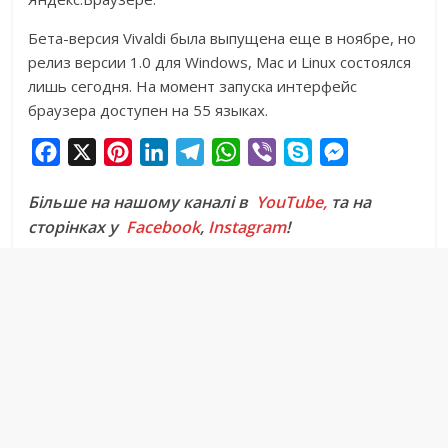
Бета-версия Vivaldi была выпущена еще в ноябре, но
релиз версии 1.0 для Windows, Mac и Linux состоялся
лишь сегодня. На момент запуска интерфейс
браузера доступен на 55 языках.
F
X
P
L
T
W
V
S
M
a
i
i
e
h
i
k
e
Більше на нашому каналі в
YouTube,
та на
c
n
n
l
a
b
y
s
сторінках у
Facebook
,
Instagram
!
e
t
k
e
t
e
p
s
b
e
e
g
s
r
e
e
o
r
d
r
A
n
o
e
I
a
p
g
k
s
n
m
p
e
t
r