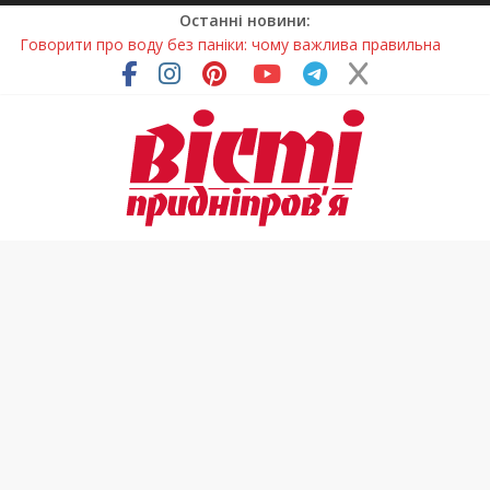
Останні новини:
Говорити про воду без паніки: чому важлива правильна
комунікація
Лікар – на екрані: Як працюють телемедичні центри на
Дніпропетровщині
У Дніпрі триває масштабна підготовка до опалювального
сезону
Пошуки тривають: на Дніпропетровщині досліджують місце
розташування легендарного монастиря (Фото)
Погода та прикмети на неділю, 9 серпня 2026 року