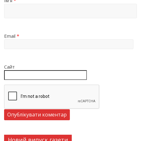
Ім'я
*
Email
*
Сайт
Новий випуск газети