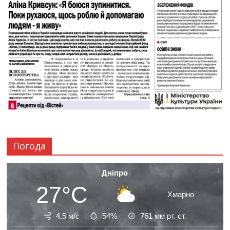
Погода
Дніпро
27°C
Хмарно
4.5 м/с
54%
761
мм рт. ст.