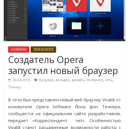
НОВИНИ
ТЕХНОЛОГІЇ
Cоздатель Opera
запустил новый браузер
,
,
,
,
,
06.04.2016
браузер
вкладки
дизайн
Интернет
сеть
Течнер
В сети был представлен новый веб-браузер Vivaldi от
основателя Opera Software Йона фон Течнера,
сообщается на официальном сайте разработчиков,
передает «Корреспондент. net». Особенностью
Vivaldi станут расширенные возможности работы с