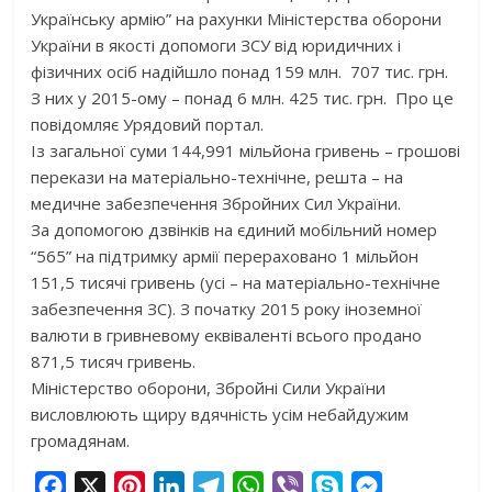
Українську армію” на рахунки Міністерства оборони
України в якості допомоги ЗСУ від юридичних і
фізичних осіб надійшло понад 159 млн. 707 тис. грн.
З них у 2015-ому – понад 6 млн. 425 тис. грн. Про це
повідомляє Урядовий портал.
Із загальної суми 144,991 мільйона гривень – грошові
перекази на матеріально-технічне, решта – на
медичне забезпечення Збройних Сил України.
За допомогою дзвінків на єдиний мобільний номер
“565” на підтримку армії перераховано 1 мільйон
151,5 тисячі гривень (усі – на матеріально-технічне
забезпечення ЗС). З початку 2015 року іноземної
валюти в гривневому еквіваленті всього продано
871,5 тисяч гривень.
Міністерство оборони, Збройні Сили України
висловлюють щиру вдячність усім небайдужим
громадянам.
F
X
P
L
T
W
V
S
M