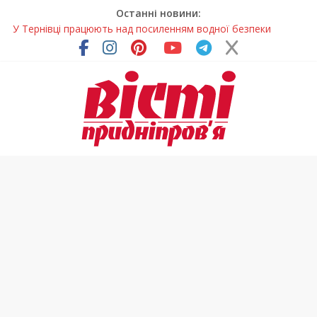
Останні новини:
У Тернівці працюють над посиленням водної безпеки
громади
На Дніпропетровщині різко зросла кількість пожеж в
екосистемах
У Самарі провели незвичайний майстер-клас
Світлові рішення майстрів із Дніпра визнали найкращими в
Україні
Засинання після півночі може негативно впливати на
здоров’я