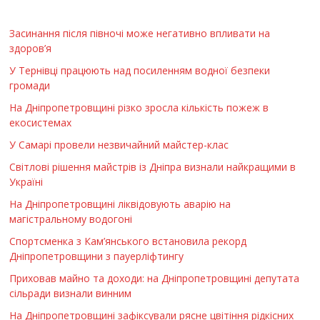
Засинання після півночі може негативно впливати на
здоров’я
У Тернівці працюють над посиленням водної безпеки
громади
На Дніпропетровщині різко зросла кількість пожеж в
екосистемах
У Самарі провели незвичайний майстер-клас
Світлові рішення майстрів із Дніпра визнали найкращими в
Україні
На Дніпропетровщині ліквідовують аварію на
магістральному водогоні
Спортсменка з Кам’янського встановила рекорд
Дніпропетровщини з пауерліфтингу
Приховав майно та доходи: на Дніпропетровщині депутата
сільради визнали винним
На Дніпропетровщині зафіксували рясне цвітіння рідкісних