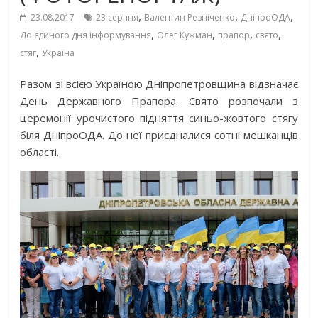
,
,
,
23.08.2017
23 серпня
Валентин Резніченко
ДніпроОДА
,
,
,
,
До єдиного дня інформування
Олег Кужман
прапор
свято
,
стяг
Україна
Разом зі всією Україною Дніпропетровщина відзначає
День Державного Прапора. Свято розпочали з
церемонії урочистого підняття синьо-жовтого стягу
біля ДніпроОДА. До неї приєдналися сотні мешканців
області.