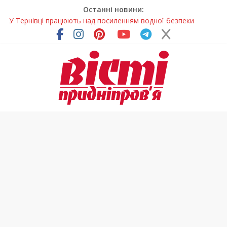
Останні новини:
У Тернівці працюють над посиленням водної безпеки
громади
На Дніпропетровщині різко зросла кількість пожеж в
екосистемах
У Самарі провели незвичайний майстер-клас
Світлові рішення майстрів із Дніпра визнали найкращими в
Україні
Засинання після півночі може негативно впливати на
здоров’я