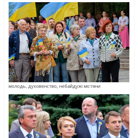
молодь, духовенство, небайдужі містяни