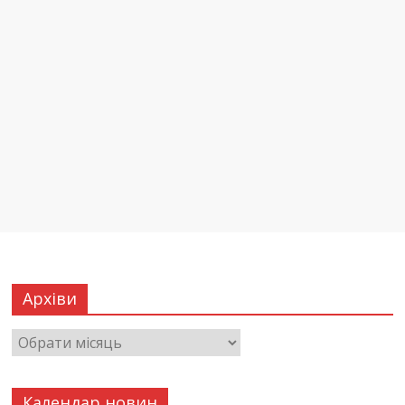
Архіви
Календар новин