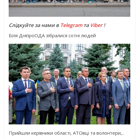
Слідкуйте за нами в
Telegram
та
Viber
!
Біля ДніпроОДА зібралися сотні людей
Прийшли керівники області, АТОвці та волонтери,..