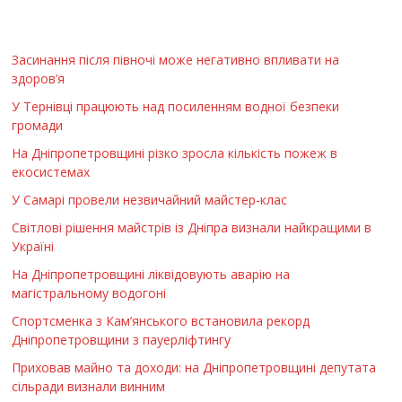
Засинання після півночі може негативно впливати на
здоров’я
У Тернівці працюють над посиленням водної безпеки
громади
На Дніпропетровщині різко зросла кількість пожеж в
екосистемах
У Самарі провели незвичайний майстер-клас
Світлові рішення майстрів із Дніпра визнали найкращими в
Україні
На Дніпропетровщині ліквідовують аварію на
магістральному водогоні
Спортсменка з Кам’янського встановила рекорд
Дніпропетровщини з пауерліфтингу
Приховав майно та доходи: на Дніпропетровщині депутата
сільради визнали винним