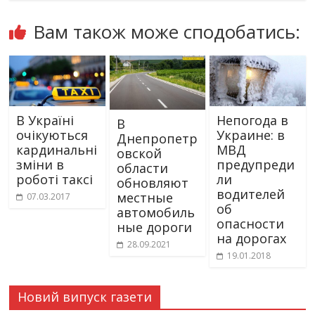
Вам також може сподобатись:
В Україні
Непогода в
В
очікуються
Украине: в
Днепропетр
кардинальні
МВД
овской
зміни в
предупреди
области
роботі таксі
ли
обновляют
водителей
местные
07.03.2017
об
автомобиль
опасности
ные дороги
на дорогах
28.09.2021
19.01.2018
Новий випуск газети