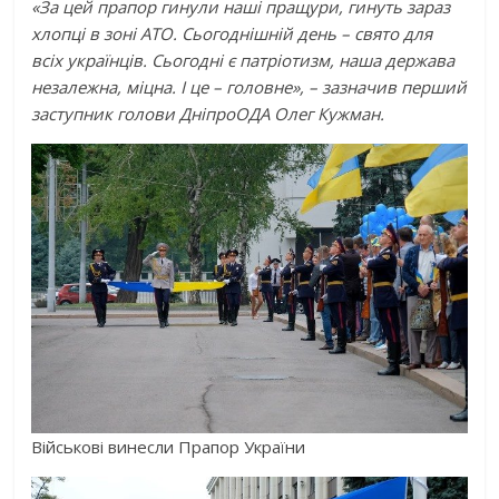
«За цей прапор гинули наші пращури, гинуть зараз
хлопці в зоні АТО. Сьогоднішній день – свято для
всіх українців. Сьогодні є патріотизм, наша держава
незалежна, міцна. І це – головне», – зазначив перший
заступник голови ДніпроОДА Олег Кужман.
Військові винесли Прапор України