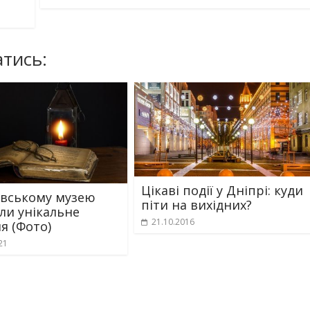
тись:
Цікаві події у Дніпрі: куди
вському музею
піти на вихідних?
ли унікальне
21.10.2016
я (Фото)
21