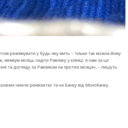
тові реанімувати у будь-яку мить – тільки так можна йому
мінімум місяць сидіти Равлику у клініці. А нам за це
ння та догляду за Равликом на протязі місяця», – пишуть
азаних нижче реквізитах та на Банку від Монобанку.