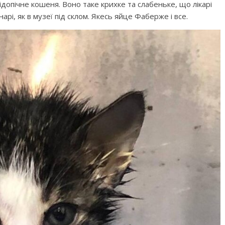
підопічне кошеня. Воно таке крихке та слабеньке, що лікарі
арі, як в музеї під склом. Якесь яйце Фаберже і все.