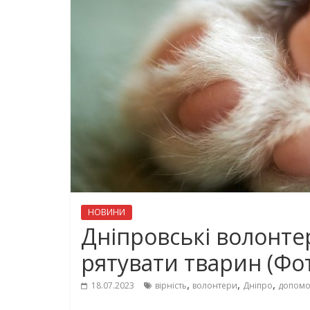
НОВИНИ
Дніпровські волонт
рятувати тварин (Фо
,
,
,
18.07.2023
вірність
волонтери
Дніпро
допомо