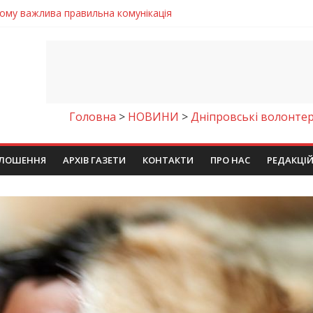
 телемедичні центри на Дніпропетровщині
готовка до опалювального сезону
ровщині досліджують місце розташування легендарного монасти
римують шанс на власне житло
чому важлива правильна комунікація
Головна
>
НОВИНИ
>
Дніпровські волонте
ЛОШЕННЯ
АРХІВ ГАЗЕТИ
КОНТАКТИ
ПРО НАС
РЕДАКЦІ