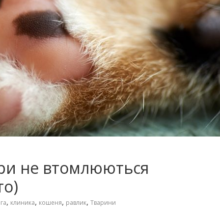
ери не втомлюються
то)
,
,
,
,
га
клиника
кошеня
равлик
Тварини