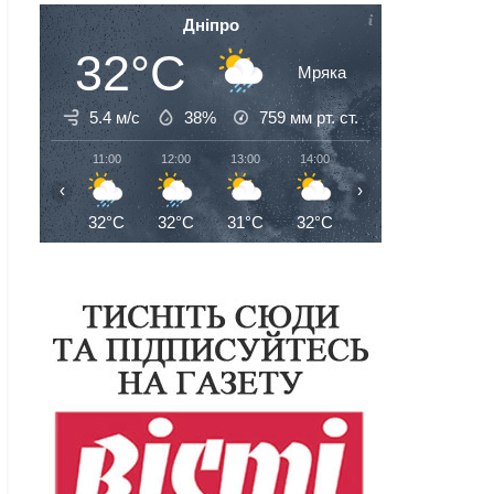
Дніпро
32°C
Мряка
5.4 м/с
38%
759
мм рт. ст.
11:00
12:00
13:00
14:00
15:00
16:00
‹
›
32°C
32°C
31°C
32°C
32°C
32°C