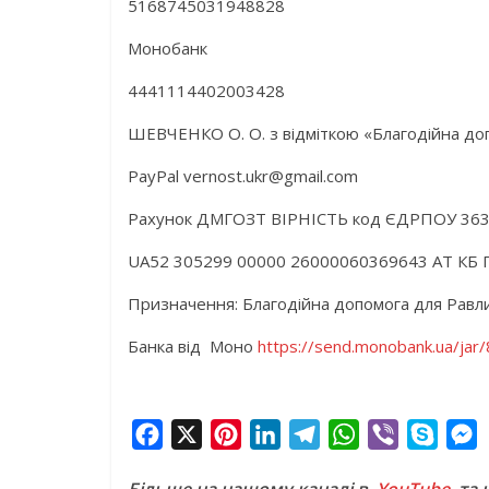
5168745031948828
Монобанк
4441114402003428
ШЕВЧЕНКО О. О. з відміткою «Благодійна до
PayPal vernost.ukr@gmail.com
Рахунок ДМГОЗТ ВІРНІСТЬ код ЄДРПОУ 36
UA52 305299 00000 26000060369643 АТ КБ 
Призначення: Благодійна допомога для Равл
Банка від Моно
https://send.monobank.ua/ja
F
X
P
L
T
W
V
S
a
i
i
e
h
i
k
e
Більше на нашому каналі в
YouTube,
та 