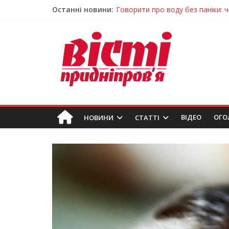
Останні новини:
Лікар – на екрані: Як працюють
У Дніпрі триває масштабна під
Пошуки тривають: на Дніпропет
Ветерани Дніпропетровщини от
Говорити про воду без паніки: 
ВIДЕО
ОГО
НОВИНИ
СТАТТІ