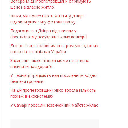
Ветерани Дніпропетровщини отримують
шанс на власне житло
Жінки, які повертають життя: у Дніпрі
відкрили унікальну фотовиставку
Педагогиню з Дніпра відзначили у
престижному всеукраїнському конкурсі
Дніпро стане головним центром молодіжних
проєктів та ініціатив України
Засинання після півночі може негативно
впливати на здоров’я
У Тернівці працюють над посиленням водної
безпеки громади
На Дніпропетровщині різко зросла кількість
пожеж в екосистемах
У Самарі провели незвичайний майстер-клас