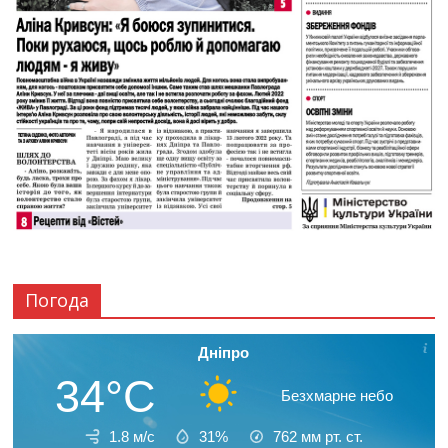
Погода
Дніпро
34°C
Безхмарне небо
1.8 м/с
31%
762
мм рт. ст.