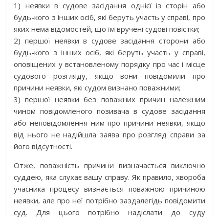
1) неявки в судове засідання однієї із сторін або
будь-кого з інших осіб, які беруть участь у справі, про
яких нема відомостей, що їм вручені судові повістки;
2) першої неявки в судове засідання сторони або
будь-кого з інших осіб, які беруть участь у справі,
оповіщених у встановленому порядку про час і місце
судового розгляду, якщо вони повідомили про
причини неявки, які судом визнано поважними;
3) першої неявки без поважних причин належним
чином повідомленого позивача в судове засідання
або неповідомлення ним про причини неявки, якщо
від нього не надійшла заява про розгляд справи за
його відсутності.
Отже, поважність причини визначається виключно
суддею, яка слухає вашу справу. Як правило, хвороба
учасника процесу визнається поважною причиною
неявки, але про неї потрібно заздалегідь повідомити
суд. Для цього потрібно надіслати до суду