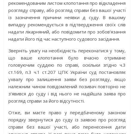
рекомендованим листом клопотання про відкладення
розгляду справу, або розгляд справи без вашої участі
із зазначення причини неявки д суду. В вашому
випадку рекомендується в підтвердження своїх слів
надати лікарняний, або повідомити про зобов’язання
надати його під час наступного судового засідання.
Зверніть увагу на необхідність переконатися у тому,
що ваше клопотання було вчасно отримане
головуючим суддею по справі, оскільки згідно ч.3
ст.169, п.3 ч.1 ст.207 ЦПК України суд постановляє
ухвалу про залишення заяви без розгляду, якщо
належним чином повідомлений позивач повторно не
з’явився до суду і від нього не надійшла заява про
розгляд справи за його відсутності.
Отже, ви маєте право у передбаченому законом
порядку звернутися до суду із заявою про розгляд
справи без вашої участі, або перенесення дати
слухання справи. У разі якщо вами було належним