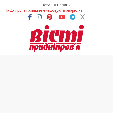
Останні новини:
На Дніпропетровщині ліквідовують аварію на
магістральному водогоні
Спортсменка з Кам’янського встановила рекорд
Дніпропетровщини з пауерліфтингу
Приховав майно та доходи: на Дніпропетровщині депутата
сільради визнали винним
На Дніпропетровщині зафіксували рясне цвітіння рідкісних
рослин (фото)
Світлові рішення майстрів із Дніпра визнали найкращими в
Україні