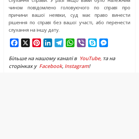
чином повідомлено головуючого по справі про
причини вашої неявки, суд має право винести
рішення по справі без вашої участі, або перенести
слухання на іншу дату.
F
X
P
L
T
W
V
S
M
a
i
i
e
h
i
k
e
Більше на нашому каналі в
YouTube,
та на
c
n
n
l
a
b
y
s
сторінках у
Facebook
,
Instagram
!
e
t
k
e
t
e
p
s
b
e
e
g
s
r
e
e
o
r
d
r
A
n
o
e
I
a
p
g
k
s
n
m
p
e
t
r