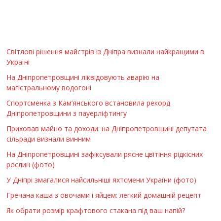
Світлові рішення майстрів із Дніпра визнали найкращими в
Україні
На Дніпропетровщині ліквідовують аварію на
магістральному водогоні
Спортсменка з Кам’янського встановила рекорд
Дніпропетровщини з пауерліфтингу
Приховав майно та доходи: на Дніпропетровщині депутата
сільради визнали винним
На Дніпропетровщині зафіксували рясне цвітіння рідкісних
рослин (фото)
У Дніпрі змагалися найсильніші яхтсмени України (фото)
Гречана каша з овочами і яйцем: легкий домашній рецепт
Як обрати розмір крафтового стакана під ваш напій?