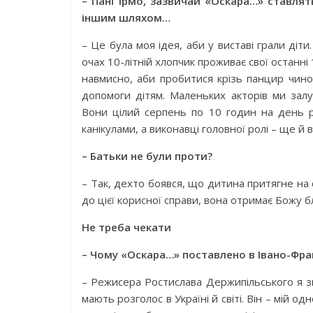
– Пані Ірмо, зазвичай «Оскара…» ставля
іншим шляхом…
– Це була моя ідея, аби у виставі грали діт
очах 10-літній хлопчик проживає свої останні
навмисно, аби пробитися крізь панцир чино
допомоги дітям. Маленьких акторів ми залуч
Вони цілий серпень по 10 годин на день 
канікулами, а виконавці головної ролі – ще й 
– Батьки не були проти?
– Так, дехто боявся, що дитина притягне на
до цієї корис­ної справи, вона отримає Божу б
Не треба чекати
– Чому «Оскара…» поставлено в Івано-Фра
– Режисера Ростислава Держипільського я зн
мають розголос в Україні й світі. Він – мій о