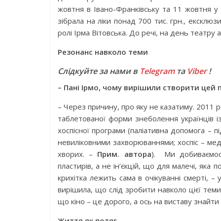
жовтня в Івано-Франківську та 11 жовтня у 
зібрала на ліки понад 700 тис. грн., ексклюз
ролі Ірма Вітовська. До речі, на день театру
Резонанс навколо теми
Слідкуйте за нами в
Telegram
та
Viber
!
– Пані Ірмо, чому вирішили створити цей 
– Через причину, про яку не казатиму. 2011 р
таблетованої форми знеболення українців і
хоспісної програми (паліативна допомога – пі
невиліковними захворюваннями; хоспіс – ме
хворих. –
Прим. автора
). Ми добиваємос
пластирів, а не ін’єкцій, що для малечі, яка 
крихітка лежить сама в очікуванні смерті, – 
вирішила, що слід зробити навколо цієї теми 
що кіно – це дорого, а ось на виставу знайти
Життя як потяг