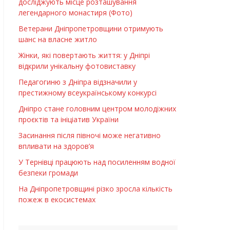
досліджують місце розташування
легендарного монастиря (Фото)
Ветерани Дніпропетровщини отримують
шанс на власне житло
Жінки, які повертають життя: у Дніпрі
відкрили унікальну фотовиставку
Педагогиню з Дніпра відзначили у
престижному всеукраїнському конкурсі
Дніпро стане головним центром молодіжних
проєктів та ініціатив України
Засинання після півночі може негативно
впливати на здоров’я
У Тернівці працюють над посиленням водної
безпеки громади
На Дніпропетровщині різко зросла кількість
пожеж в екосистемах