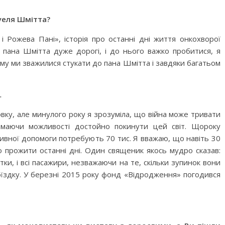
нуеля Шмітта?
 Рожева Пані», історія про останні дні життя онкохворої
 пана Шмітта дуже дорогі, і до нього важко пробитися, я
ому ми зважилися стукати до пана Шмітта і завдяки багатьом
…
новку, але минулого року я зрозуміла, що війна може тривати
 маючи можливості достойно покинути цей світ. Щороку
ативної допомоги потребують 70 тис. Я вважаю, що навіть 30
но прожити останні дні. Один священик якось мудро сказав:
итки, і всі пасажири, незважаючи на те, скільки зупинок вони
їздку. У березні 2015 року фонд «Відродження» погодився