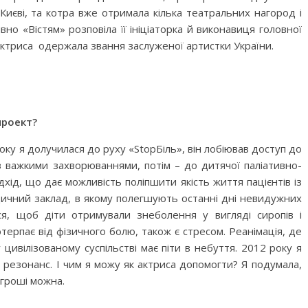
Києві, та котра вже отримала кілька театральних нагород і
ивно «Вістям» розповіла її ініціаторка й виконавиця головної
 актриса одержала звання заслуженої артистки України.
проект?
оку я долучилася до руху «StopБіль», він лобіював доступ до
з важкими захворюваннями, потім – до дитячої паліативно-
дхід, що дає можливість поліпшити якість життя пацієнтів із
дичний заклад, в якому полегшують останні дні невидужних
я, щоб діти отримували знеболення у вигляді сиропів і
потерпає від фізичного болю, також є стресом. Реанімація, де
у цивілізованому суспільстві має піти в небуття. 2012 року я
резонанс. І чим я можу як актриса допомо­г­­ти? Я подумала,
 гроші можна.