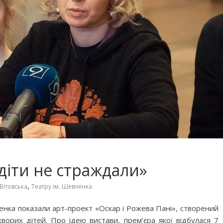
 діти не страждали»
,
Вітовська
Театру ім. Шевченка
ченка показали арт-проект «Оскар і Рожева Пані», створений
ворих дітей. Про ідею вистави, прем’єра якої відбулася 7