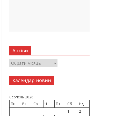
Архіви
Календар новин
Серпень 2026
Пн
Вт
Ср
Чт
Пт
Сб
Нд
1
2