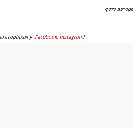
фото автора
M
на сторінках у
Facebook
,
Instagram
!