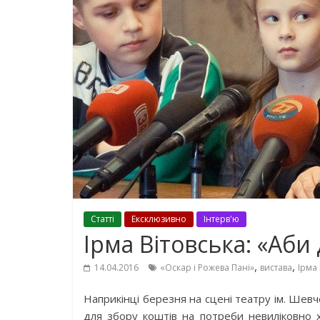
Cтаттi
Ексклюзивно
Інтерв'ю
Ірма Вітовська: «Аби
,
,
14.04.2016
«Оскар і Рожева Пані»
вистава
Ірма 
Наприкінці березня на сцені театру ім. Шев
для збору коштів на потреби невиліковно х