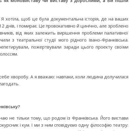
ть як моновиставу чи виставу з дорослими, а Ви пішли
и. Я хотіла, щоб це була документальна історія, де на ваших
 12 днів, і помирає. Це провокативно й цинічно, але зроблено
вників, від яких залежить вирішення проблеми паліативної
или з театральної студії мого рідного Івано-Франків­ська.
репетирували, пожертвували заради цього проекту своїми
волоссям.
 себе хворобу. А я вважаю: навпаки, коли людина долучилася
лагодать.
нківську?
аю не тільки тому, що родом із Франківська. Його вистави
днокурсник і кум. І ми з ним сповідуємо одну філософію театру: