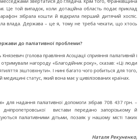
ми месседжами звертатися до глядача. Крім того, Франківщина
амі. Це той випадок, коли дотаційна область подає приклад
 марафон зібрала кошти й відкрила перший дитячий хоспіс.
ла влада. Держава – це я, тому не треба чекати, що хтось
 держави до паліативної проблеми?
ь Князевич (голова правління Асоціації сприяння паліативній і
и отримували нагороду «Благодійник року», сказав: «Ці люди
тиліття зіштовхнути». І нині багато чого робиться для того,
й медицині статус, який вона має у цивілізованих країнах.
ні» для надання паліативної допомоги зібрав 708 437 грн. –
з дніпропетровської вистави передано запорізькому й
куються паліативними дітьми, позаяк у нашому місті таких
Наталя Рекуненко,