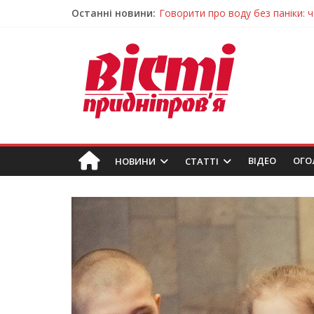
Останні новини:
Говорити про воду без паніки: 
Лікар – на екрані: Як працюють
У Дніпрі триває масштабна під
Пошуки тривають: на Дніпропет
Погода та прикмети на неділю, 
ВIДЕО
ОГО
НОВИНИ
СТАТТІ