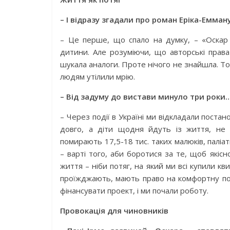
– І відразу згадали про роман Еріка-Емма
– Це перше, що спало на думку, – «Оскар і
дитини. Але розуміючи, що авторські права
шукала аналоги. Проте нічого не знайшла. Т
людям утілили мрію.
– Від задуму до вистави минуло три роки
– Через події в Україні ми відкладали поста
довго, а діти що­дня йдуть із життя, не
помирають 17,5-18 тис. таких малюків, палі
– варті того, аби боротися за те, щоб якіс
життя – ніби потяг, на який ми всі купили кв
проїжджають, мають право на комфортну по
фінансувати проект, і ми почали роботу.
Провокація для чиновників