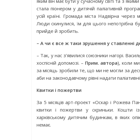
яким він має бути у сучасному світі та з яки
стала піонером у дитячій паліативній прогр
усій країні. Громада міста Надвірна через
Люди скинулися, їм для цього непотрібна бу
прийде й зробить.
– А чи є все ж таки зрушення у ставленні
– Так, у нас з’явилися союзники нагорі. Васил
хоспісній допомозі. –
Прим. автора
), коли м
за місяць зробили те, що ми не могли за деся
аби на законодавчому рівні надати паліативні
Квитки і пожертви
За 5 місяців арт-проект «Оскар і Рожева Па
квитки і пожертви у скриньки. Кошти і
харківському дитячим будинкам, в яких опі
немає.