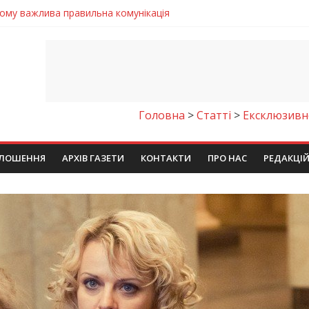
чому важлива правильна комунікація
 телемедичні центри на Дніпропетровщині
готовка до опалювального сезону
ровщині досліджують місце розташування легендарного монасти
9 серпня 2026 року
Головна
>
Cтаттi
>
Ексклюзивн
ЛОШЕННЯ
АРХІВ ГАЗЕТИ
КОНТАКТИ
ПРО НАС
РЕДАКЦІ