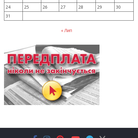
24
25
26
27
28
29
30
31
« Лип