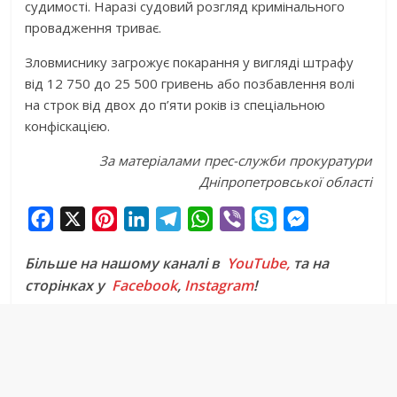
судимості. Наразі судовий розгляд кримінального
провадження триває.
Зловмиснику загрожує покарання у вигляді штрафу
від 12 750 до 25 500 гривень або позбавлення волі
на строк від двох до п’яти років із спеціальною
конфіскацією.
За матеріалами прес-служби прокуратури
Дніпропетровської області
F
X
P
L
T
W
V
S
M
a
i
i
e
h
i
k
e
Більше на нашому каналі в
YouTube,
та на
c
n
n
l
a
b
y
s
сторінках у
Facebook
,
Instagram
!
e
t
k
e
t
e
p
s
b
e
e
g
s
r
e
e
o
r
d
r
A
n
o
e
I
a
p
g
k
s
n
m
p
e