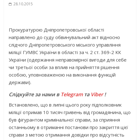
28.10.2015
Прокуратурою Дніпропетровської області
направлено до суду обвинувальний акт відносно
слідчого Дніпропетровського міського управління
міліції ГУМВС України в області за ч. 2 ст. 369-2 КК
України (одержання неправомірної вигоди для себе
чи третьої особи за вплив на прийняття рішення
особою, уповноваженою на виконання функцій
держави).
Слідкуйте за нами в
Telegram
та
Viber
!
Встановлено, що в липні цього року підполковник
міліції отримав 10 тисяч гривень від громадянина, що
був фігурантом кримінальної справи, за сприяння
останньому в отриманні постанови про закриття цієї
справи з метою отримання довідки про відсутність