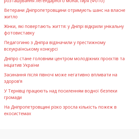
розташування легендарного монастиря (Фото)
Ветерани Дніпропетровщини отримують шанс на власне
житло
Жінки, які повертають життя: у Дніпрі відкрили унікальну
фотовиставку
Педагогиню з Дніпра відзначили у престижному
всеукраїнському конкурсі
Дніпро стане головним центром молодіжних проєктів та
ініціатив України
Засинання після півночі може негативно впливати на
здоров’я
У Тернівці працюють над посиленням водної безпеки
громади
На Дніпропетровщині різко зросла кількість пожеж в
екосистемах