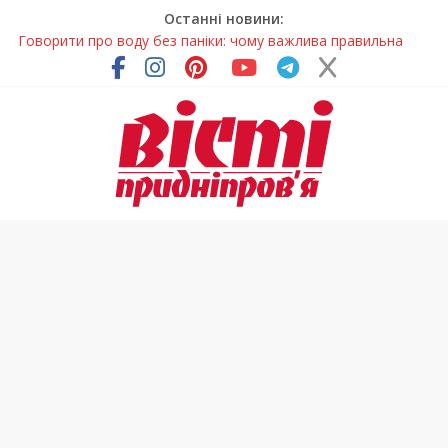
Останні новини:
Говорити про воду без паніки: чому важлива правильна
комунікація
Лікар – на екрані: Як працюють телемедичні центри на
Дніпропетровщині
У Дніпрі триває масштабна підготовка до опалювального
сезону
Пошуки тривають: на Дніпропетровщині досліджують місце
розташування легендарного монастиря (Фото)
Погода та прикмети на неділю, 9 серпня 2026 року