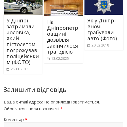
У Дніпрі
Як у Дніпрі
На
затримали
вночі
Дніпропетр
чоловіка,
грабували
овщині
який
авто (Фото)
дозвілля
пістолетом
закінчилося
20.02.2018
погрожував
трагедією
поліцейськи
13.02.2025
м (ФОТО)
25.11.2016
Залишити відповідь
Ваша e-mail адреса не оприлюднюватиметься.
Обов’язкові поля позначені
*
Коментар
*