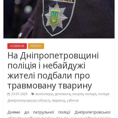
НОВИНИ
РЕГІОН
На Дніпропетровщині
поліція і небайдужі
жителі подбали про
травмовану тварину
,
,
,
,
23.07.2025
волонтери
допомога
косуля
поліція
поліція
,
,
Дніпропетровської області
тварина
узбіччя
Днями до патрульної поліції Дніпропетровської