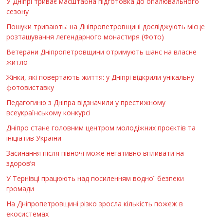
У Дніпрі триває масштабна підготовка до опалювального
сезону
Пошуки тривають: на Дніпропетровщині досліджують місце
розташування легендарного монастиря (Фото)
Ветерани Дніпропетровщини отримують шанс на власне
житло
Жінки, які повертають життя: у Дніпрі відкрили унікальну
фотовиставку
Педагогиню з Дніпра відзначили у престижному
всеукраїнському конкурсі
Дніпро стане головним центром молодіжних проєктів та
ініціатив України
Засинання після півночі може негативно впливати на
здоров’я
У Тернівці працюють над посиленням водної безпеки
громади
На Дніпропетровщині різко зросла кількість пожеж в
екосистемах