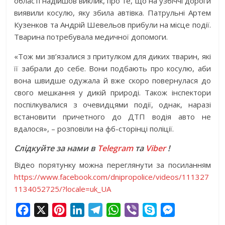
області надійшов виклик, про те, що на узбіччі дороги
виявили косулю, яку збила автівка. Патрульні Артем
Кузенков та Андрій Шевельов прибули на місце події.
Тварина потребувала медичної допомоги.
«Тож ми зв’язалися з притулком для диких тварин, які
її забрали до себе. Вони подбають про косулю, аби
вона швидше одужала й вже скоро повернулася до
свого мешкання у дикій природі. Також інспектори
поспілкувалися з очевидцями події, однак, наразі
встановити причетного до ДТП водія авто не
вдалося», – розповіли на фб-сторінці поліції.
Слідкуйте за нами в
Telegram
та
Viber
!
Відео порятунку можна переглянути за посиланням
https://www.facebook.com/dnipropolice/videos/111327
1134052725/?locale=uk_UA
F
X
P
L
T
W
V
S
M
a
i
i
e
h
i
k
e