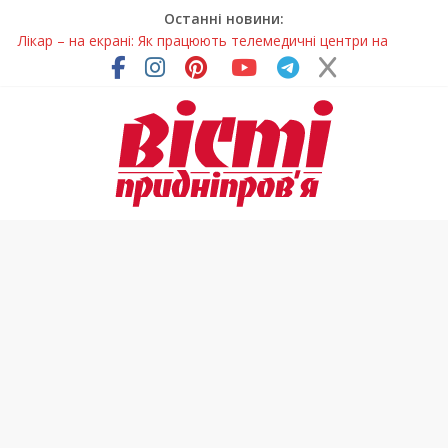
Останні новини:
Лікар – на екрані: Як працюють телемедичні центри на
Дніпропетровщині
У Дніпрі триває масштабна підготовка до опалювального
сезону
Пошуки тривають: на Дніпропетровщині досліджують місце
розташування легендарного монастиря (Фото)
Ветерани Дніпропетровщини отримують шанс на власне
житло
Говорити про воду без паніки: чому важлива правильна
комунікація