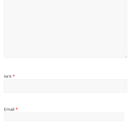
Ім'я
*
Email
*