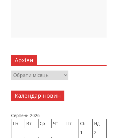
Архіви
Календар новин
Серпень 2026
Пн
Вт
Ср
Чт
Пт
Сб
Нд
1
2