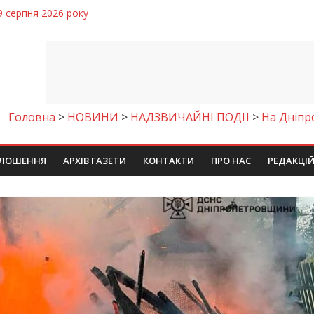
чому важлива правильна комунікація
 телемедичні центри на Дніпропетровщині
готовка до опалювального сезону
ровщині досліджують місце розташування легендарного монасти
9 серпня 2026 року
Головна
>
НОВИНИ
>
НАДЗВИЧАЙНІ ПОДІЇ
>
На Дніпр
ЛОШЕННЯ
АРХІВ ГАЗЕТИ
КОНТАКТИ
ПРО НАС
РЕДАКЦІ