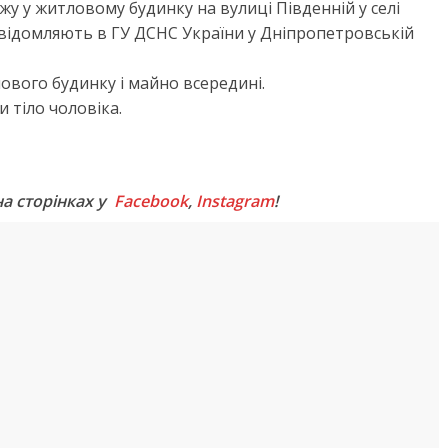
у у житловому будинку на вулиці Південній у селі
відомляють в ГУ ДСНС України у Дніпропетровській
ового будинку і майно всередині.
и тіло чоловіка.
M
на сторінках у
Facebook
,
Instagram
!