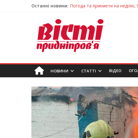
Останні новини:
Говорити про воду без паніки: 
Лікар – на екрані: Як працюють
У Дніпрі триває масштабна під
Пошуки тривають: на Дніпропет
Погода та прикмети на неділю, 
ВIДЕО
ОГО
НОВИНИ
СТАТТІ