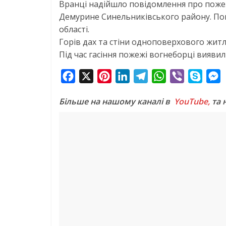
Вранці надійшло повідомлення про пожеж
Демурине Синельниківського району. По
області.
Горів дах та стіни одноповерхового житл
Під час гасіння пожежі вогнеборці виявил
F
X
P
L
T
W
V
S
a
i
i
e
h
i
k
e
Більше на нашому каналі в
YouTube,
та 
c
n
n
l
a
b
y
s
e
t
k
e
t
e
p
s
b
e
e
g
s
r
e
e
o
r
d
r
A
n
o
e
I
a
p
g
k
s
n
m
p
e
t
r