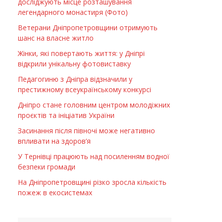
досліджують місце розташування
легендарного монастиря (Фото)
Ветерани Дніпропетровщини отримують
шанс на власне житло
Жінки, які повертають життя: у Дніпрі
відкрили унікальну фотовиставку
Педагогиню з Дніпра відзначили у
престижному всеукраїнському конкурсі
Дніпро стане головним центром молодіжних
проєктів та ініціатив України
Засинання після півночі може негативно
впливати на здоров’я
У Тернівці працюють над посиленням водної
безпеки громади
На Дніпропетровщині різко зросла кількість
пожеж в екосистемах