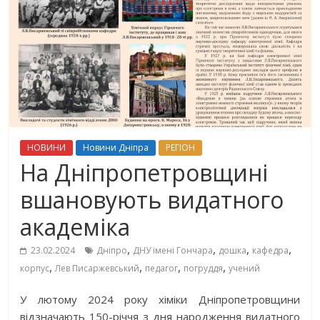
НОВИНИ
Новини Дніпра
РЕГІОН
На Дніпропетровщині
вшановують видатного
академіка
,
,
,
,
23.02.2024
Дніпро
ДНУ імені Гончара
дошка
кафедра
,
,
,
,
корпус
Лев Писаржевський
педагог
погруддя
учений
У лютому 2024 року хіміки Дніпропетровщини
відзначають 150-річчя з дня народження видатного