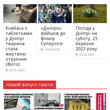
Ковбаса з
«Дніпро»
Погода у
таблетками:
вийшов до
Дніпрі на
у Дніпрі
фіналу
суботу, 25
тварина
Суперліги
березня
стала
2023 року
19.04.2018
жертвою
25.03.2023
отруєння
(Фото)
22.01.2020
Новий випуск газети