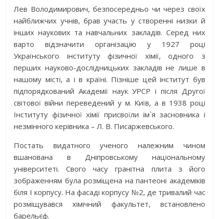
Лев Володимирович, безпосередньо чи через своїх
найближчих учнів, брав участь у створенні низки й
інших наукових та навчальних закладів. Серед них
варто відзначити організацію у 1927 році
Українського інституту фізичної хімії, одного з
перших науково-дослідницьких закладів не лише в
нашому місті, а і в країні. Пізніше цей інститут був
підпорядкований Академії наук УРСР і після Другої
світової війни переведений у м. Київ, а в 1938 році
Інституту фізичної хімії присвоїли ім`я засновника і
незмінного керівника – Л. В. Писаржевського.
Постать видатного ученого належним чином
вшанована в Дніпровському національному
університеті. Свого часу гранітна плита з його
зображенням була розміщена на пантеоні академіків
біля І корпусу. На фасаді корпусу №2, де тривалий час
розміщувався хімічний факультет, встановлено
барельєф.