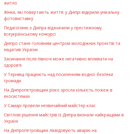
житло
Жінки, які повертають життя: у Дніпрі відкрили унікальну
фотовиставку
Педагогиню з Дніпра відзначили у престижному
всеукраїнському конкурсі
Дніпро стане головним центром молодіжних проєктів та
ініціатив України
Засинання після півночі може негативно впливати на
здоров’я
У Тернівці працюють над посиленням водної безпеки
громади
На Дніпропетровщині різко зросла кількість пожеж в
екосистемах
У Самарі провели незвичайний майстер-клас
Світлові рішення майстрів із Дніпра визнали найкращими в
Україні
На Дніпропетровщині ліквідовують аварію на