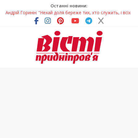
Останні новини:
Андрій Горинін: “Нехай доля береже тих, хто служить, і всіх
українців!”
Жінки, які повертають життя: у Дніпрі відкрили унікальну
фотовиставку
Педагогиню з Дніпра відзначили у престижному
всеукраїнському конкурсі
Дніпро стане головним центром молодіжних проєктів та
ініціатив України
Ветерани Дніпропетровщини отримують шанс на власне
житло