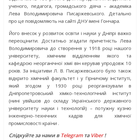
ученого, педагога, громадського діяча – академіка
Лева Володимировича Писаржевського. Детально
про це повідомляють на сайті ДНУ імені Гончара.
Його внесок у розвиток освіти і науки у Дніпрі важко
переоцінити. Достатньо згадати причетність Лева
Володимировича до створення у 1918 році нашого
університету, хімічним відділенням якого та
кафедрою неорганічної хімії він керував упродовж 10
років. За ініціативи Л. В. Писаржевського було також
відкрито хімічний факультет і у Гірничому інституті,
який згодом у 1930 році реорганізували в
Дніпропетровський хіміко-технологічний інститут
(нині увійшов до складу Українського державного
університету науки і технологій) – потужну кузню
інженерно-технічних кадрів для хімічної
промисловості країни .
Слідкуйте за нами в
Telegram
та
Viber
!