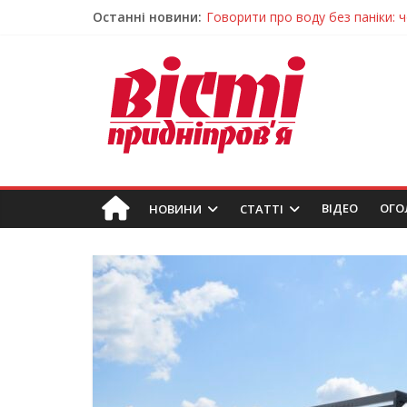
Останні новини:
Говорити про воду без паніки: 
Лікар – на екрані: Як працюють
У Дніпрі триває масштабна під
Пошуки тривають: на Дніпропет
Погода та прикмети на неділю, 
ВIДЕО
ОГО
НОВИНИ
СТАТТІ