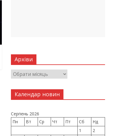
Архіви
Календар новин
Серпень 2026
Пн
Вт
Ср
Чт
Пт
Сб
Нд
1
2