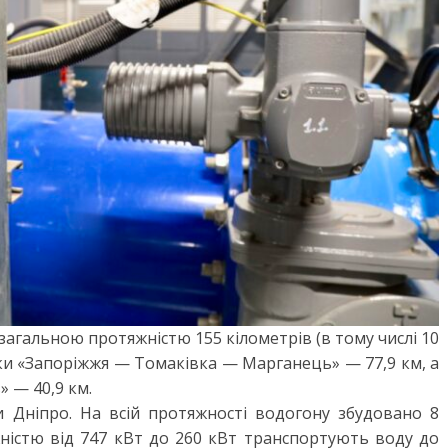
загальною протяжністю 155 кілометрів (в тому числі 10
ки «Запоріжжя — Томаківка — Марганець» — 77,9 км, а
 — 40,9 км.
ки Дніпро. На всій протяжності водогону збудовано 8
жністю від 747 кВт до 260 кВт транспортують воду до