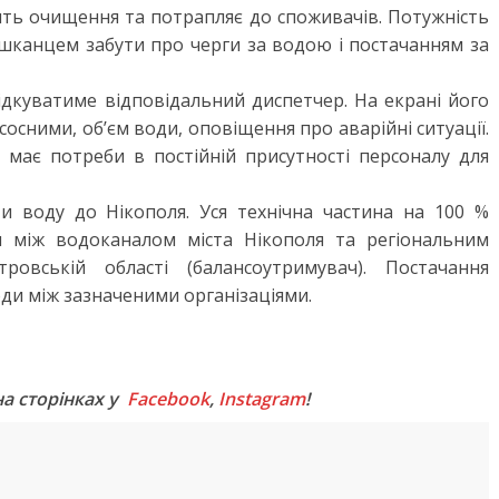
ить очищення та потрапляє до споживачів. Потужність
шканцем забути про черги за водою і постачанням за
ідкуватиме відповідальний диспетчер. На екрані його
асосними, об’єм води, оповіщення про аварійні ситуації.
 має потреби в постійній присутності персоналу для
ти воду до Нікополя. Уся технічна частина на 100 %
и між водоканалом міста Нікополя та регіональним
ровській області (балансоутримувач). Постачання
оди між зазначеними організаціями.
M
на сторінках у
Facebook
,
Instagram
!