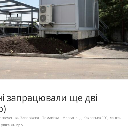
і запрацювали ще дві
о)
,
,
,
,
езпечення
Запоріжжя – Томаківка – Марганець
Каховська ГЕС
ланка
,
річка Дніпро