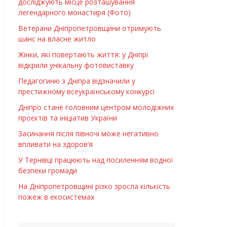
досліджують місце розташування
легендарного монастиря (Фото)
Ветерани Дніпропетровщини отримують
шанс на власне житло
Жінки, які повертають життя: у Дніпрі
відкрили унікальну фотовиставку
Педагогиню з Дніпра відзначили у
престижному всеукраїнському конкурсі
Дніпро стане головним центром молодіжних
проєктів та ініціатив України
Засинання після півночі може негативно
впливати на здоров’я
У Тернівці працюють над посиленням водної
безпеки громади
На Дніпропетровщині різко зросла кількість
пожеж в екосистемах