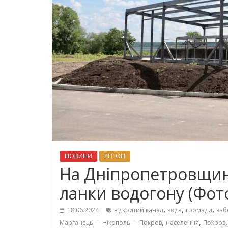
НОВИНИ
РЕГІОН
На Дніпропетровщин
ланки водогону (Фот
,
,
,
18.06.2024
відкритий канал
вода
громади
заб
,
,
Марганець — Нікополь — Покров
населення
Покров