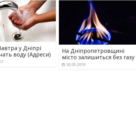
Завтра у Дніпрі
На Дніпропетровщині
чать воду (Адреси)
місто залишиться без газу
17
02.05.2019