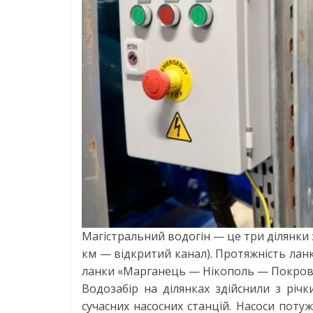
Магістральний водогін — це три ділянки 
км — відкритий канал). Протяжність лан
ланки «Марганець — Нікополь — Покров»
Водозабір на ділянках здійснили з річ
сучасних насосних станцій. Насоси поту