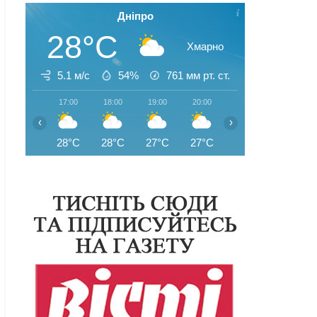
Дніпро
28°C
Хмарно
5.1 м/с
54%
761
мм рт. ст.
17:00
18:00
19:00
20:00
21:00
22:00
‹
›
28°C
28°C
27°C
27°C
26°C
25°C