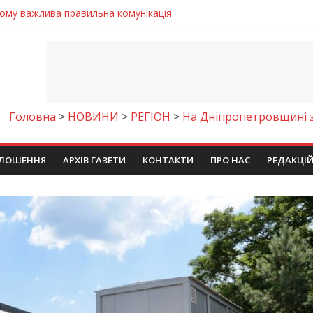
чому важлива правильна комунікація
 телемедичні центри на Дніпропетровщині
готовка до опалювального сезону
ровщині досліджують місце розташування легендарного монасти
9 серпня 2026 року
Головна
>
НОВИНИ
>
РЕГІОН
>
На Дніпропетровщині з
ЛОШЕННЯ
АРХІВ ГАЗЕТИ
КОНТАКТИ
ПРО НАС
РЕДАКЦІ