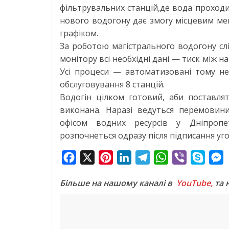
фільтрувальних станцій,де вода проход
нового водогону дає змогу місцевим ме
графіком.
За роботою магістрального водогону сл
монітору всі необхідні дані — тиск між н
Усі процеси — автоматизовані тому не
обслуговування 8 станцій.
Водогін цілком готовий, аби поставля
виконана. Наразі ведуться перемовин
офісом водних ресурсів у Дніпропет
розпочнеться одразу після підписання уг
F
X
P
L
T
W
V
S
a
i
i
e
h
i
k
e
Більше на нашому каналі в
YouTube,
та 
c
n
n
l
a
b
y
s
e
t
k
e
t
e
p
s
b
e
e
g
s
r
e
e