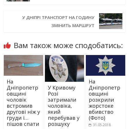
У ДНІПРІ ТРАНСПОРТ НА ГОДИНУ
ЗМІНИТЬ МАРШРУТ
Вам також може сподобатись:
На
На
Дніпропетр
Дніпропетр
У Кривому
овщині
овщині
Розі
чоловік
розкрили
затримали
встромив
жорстоке
чоловіка,
другові ніж у
вбивство
який
груди і…
(Фото)
перебував у
пішов спати
розшуку
31.05.2018