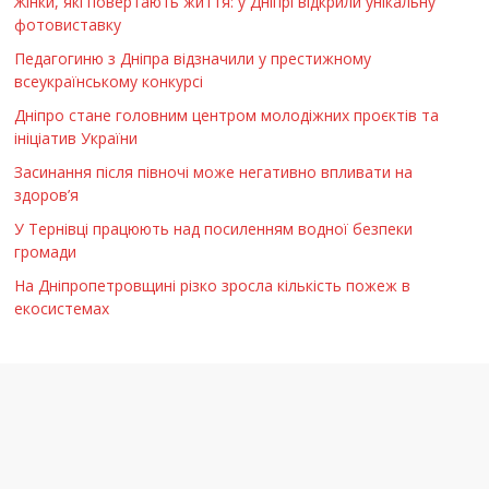
Жінки, які повертають життя: у Дніпрі відкрили унікальну
фотовиставку
Педагогиню з Дніпра відзначили у престижному
всеукраїнському конкурсі
Дніпро стане головним центром молодіжних проєктів та
ініціатив України
Засинання після півночі може негативно впливати на
здоров’я
У Тернівці працюють над посиленням водної безпеки
громади
На Дніпропетровщині різко зросла кількість пожеж в
екосистемах