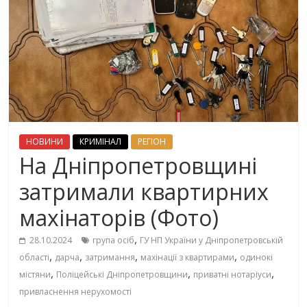
НОВИНИ
КРИМІНАЛ
РЕГІОН
На Дніпропетровщині
затримали квартирних
махінаторів (Фото)
,
28.10.2024
група осіб
ГУ НП України у Дніпропетровській
,
,
,
,
області
дарча
затримання
махінації з квартирами
одинокі
,
,
,
містяни
Поліцейські Дніпропетровщини
приватні нотаріуси
привласнення нерухомості