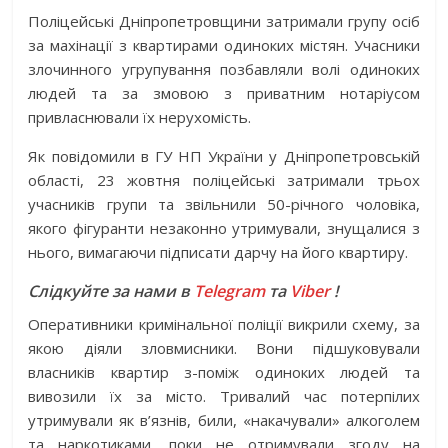
Поліцейські Дніпропетровщини затримали групу осіб
за махінації з квартирами одиноких містян. Учасники
злочинного угрупування позбавляли волі одиноких
людей та за змовою з приватним нотаріусом
привласнювали їх нерухомість.
Як повідомили в ГУ НП України у Дніпропетровській
області, 23 жовтня поліцейські затримали трьох
учасників групи та звільнили 50-річного чоловіка,
якого фігуранти незаконно утримували, знущалися з
нього, вимагаючи підписати дарчу на його квартиру.
Слідкуйте за нами в
Telegram
та
Viber
!
Оперативники кримінальної поліції викрили схему, за
якою діяли зловмисники. Вони підшуковували
власників квартир з-поміж одиноких людей та
вивозили їх за місто. Тривалий час потерпілих
утримували як в’язнів, били, «накачували» алкоголем
та наркотиками, поки не отримували згоду на