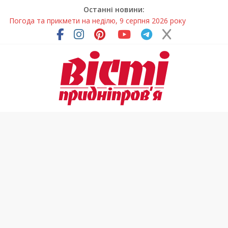
Останні новини:
Говорити про воду без паніки: чому важлива правильна
комунікація
Лікар – на екрані: Як працюють телемедичні центри на
Дніпропетровщині
У Дніпрі триває масштабна підготовка до опалювального
сезону
Пошуки тривають: на Дніпропетровщині досліджують місце
розташування легендарного монастиря (Фото)
Погода та прикмети на неділю, 9 серпня 2026 року