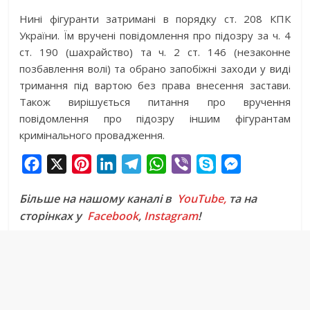
Нині фігуранти затримані в порядку ст. 208 КПК
України. Їм вручені повідомлення про підозру за ч. 4
ст. 190 (шахрайство) та ч. 2 ст. 146 (незаконне
позбавлення волі) та обрано запобіжні заходи у виді
тримання під вартою без права внесення застави.
Також вирішується питання про вручення
повідомлення про підозру іншим фігурантам
кримінального провадження.
F
X
P
L
T
W
V
S
M
a
i
i
e
h
i
k
e
Більше на нашому каналі в
YouTube,
та на
c
n
n
l
a
b
y
s
сторінках у
Facebook
,
Instagram
!
e
t
k
e
t
e
p
s
b
e
e
g
s
r
e
e
o
r
d
r
A
n
o
e
I
a
p
g
k
s
n
m
p
e