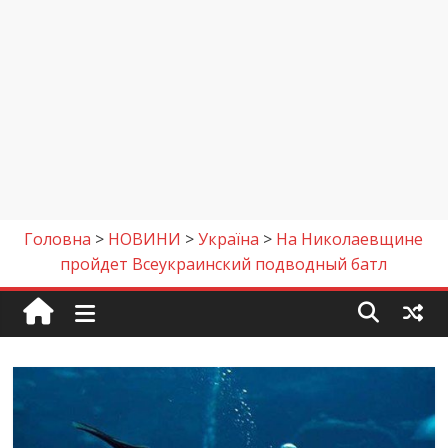
Головна
>
НОВИНИ
>
Україна
>
На Николаевщине
пройдет Всеукраинский подводный батл