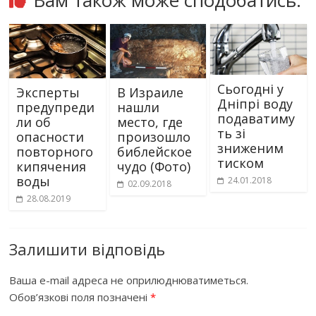
Вам також може сподобатись:
Сьогодні у
Эксперты
В Израиле
Дніпрі воду
предупреди
нашли
подаватиму
ли об
место, где
ть зі
опасности
произошло
зниженим
повторного
библейское
тиском
кипячения
чудо (Фото)
воды
24.01.2018
02.09.2018
28.08.2019
Залишити відповідь
Ваша e-mail адреса не оприлюднюватиметься.
Обов’язкові поля позначені
*