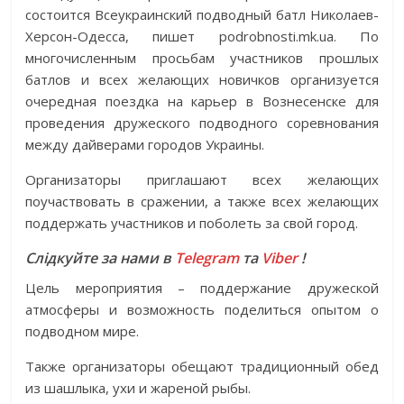
состоится Всеукраинский подводный батл Николаев-
Херсон-Одесса, пишет podrobnosti.mk.ua. По
многочисленным просьбам участников прошлых
батлов и всех желающих новичков организуется
очередная поездка на карьер в Вознесенске для
проведения дружеского подводного соревнования
между дайверами городов Украины.
Организаторы приглашают всех желающих
поучаствовать в сражении, а также всех желающих
поддержать участников и поболеть за свой город.
Слідкуйте за нами в
Telegram
та
Viber
!
Цель мероприятия – поддержание дружеской
атмосферы и возможность поделиться опытом о
подводном мире.
Также организаторы обещают традиционный обед
из шашлыка, ухи и жареной рыбы.