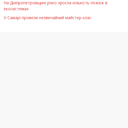
На Дніпропетровщині різко зросла кількість пожеж в
екосистемах
У Самарі провели незвичайний майстер-клас