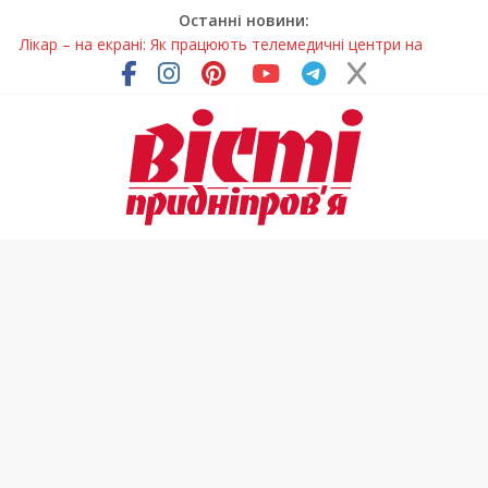
Останні новини:
Лікар – на екрані: Як працюють телемедичні центри на
Дніпропетровщині
У Дніпрі триває масштабна підготовка до опалювального
сезону
Пошуки тривають: на Дніпропетровщині досліджують місце
розташування легендарного монастиря (Фото)
Ветерани Дніпропетровщини отримують шанс на власне
житло
Говорити про воду без паніки: чому важлива правильна
комунікація