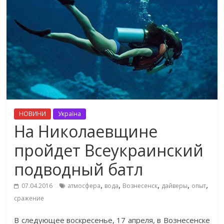
НОВИНИ
Україна
На Николаевщине
пройдет Всеукраинский
подводный батл
,
,
,
,
,
07.04.2016
атмосфера
вода
Вознесенск
дайверы
опыт
сражение
В следующее воскресенье, 17 апреля, в Вознесенске