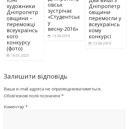
овськ
художники
Дніпропетр
зустрічає
Дніпропетр
овщини
«Студентськ
овщини –
перемогли у
у
переможці
всеукраїнсь
весну-2016»
всеукраїнсь
кому
кого
конкурсі
13.04.2016
конкурсу
13.06.2019
(фото)
19.01.2023
Залишити відповідь
Ваша e-mail адреса не оприлюднюватиметься.
Обов’язкові поля позначені
*
Коментар
*