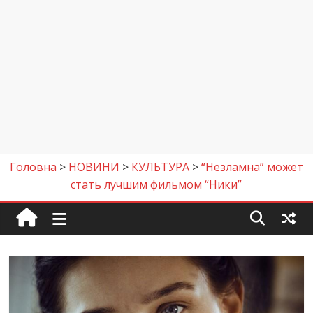
Головна
>
НОВИНИ
>
КУЛЬТУРА
>
“Незламна” может
стать лучшим фильмом “Ники”