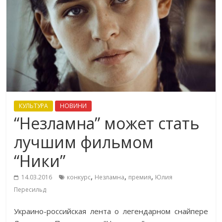
КУЛЬТУРА
НОВИНИ
“Незламна” может стать
лучшим фильмом
“Ники”
,
,
,
14.03.2016
конкурс
Незламна
премия
Юлия
Пересильд
Украино-российская лента о легендарном снайпере