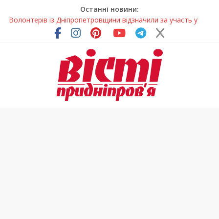
Останні новини:
Волонтерів із Дніпропетровщини відзначили за участь у
гуманітарних місіях
Дніпровський цирк отримав міжнародне визнання
Для школярів Дніпропетровщини стане доступним
безкоштовне гаряче харчування
Дніпрянка стала однією з найкращих юних кінологів світу
Як обрати розмір крафтового стакана під ваш напій?