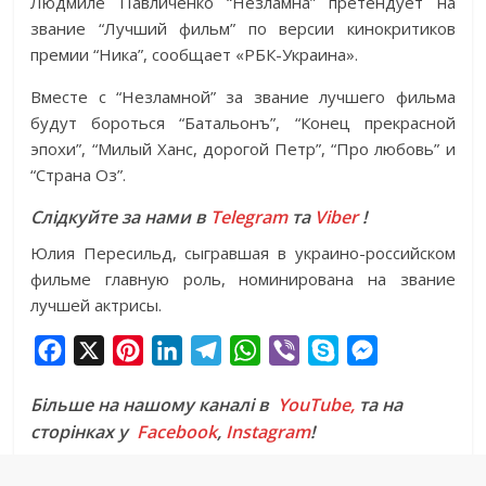
Людмиле Павличенко “Незламна” претендует на
звание “Лучший фильм” по версии кинокритиков
премии “Ника”, сообщает «РБК-Украина».
Вместе с “Незламной” за звание лучшего фильма
будут бороться “Батальонъ”, “Конец прекрасной
эпохи”, “Милый Ханс, дорогой Петр”, “Про любовь” и
“Страна Оз”.
Слідкуйте за нами в
Telegram
та
Viber
!
Юлия Пересильд, сыгравшая в украино-российском
фильме главную роль, номинирована на звание
лучшей актрисы.
F
X
P
L
T
W
V
S
M
a
i
i
e
h
i
k
e
Більше на нашому каналі в
YouTube,
та на
c
n
n
l
a
b
y
s
сторінках у
Facebook
,
Instagram
!
e
t
k
e
t
e
p
s
b
e
e
g
s
r
e
e