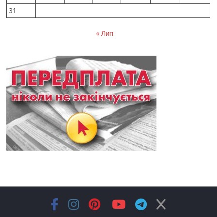
31
« Лип