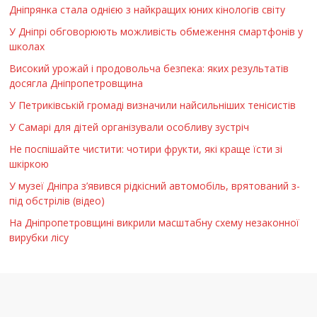
Дніпрянка стала однією з найкращих юних кінологів світу
У Дніпрі обговорюють можливість обмеження смартфонів у
школах
Високий урожай і продовольча безпека: яких результатів
досягла Дніпропетровщина
У Петриківській громаді визначили найсильніших тенісистів
У Самарі для дітей організували особливу зустріч
Не поспішайте чистити: чотири фрукти, які краще їсти зі
шкіркою
У музеї Дніпра з’явився рідкісний автомобіль, врятований з-
під обстрілів (відео)
На Дніпропетровщині викрили масштабну схему незаконної
вирубки лісу