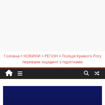
Головна
>
НОВИНИ
>
РЕГІОН
>
Поліція Кривого Рогу
перевіряє інцидент з підлітками