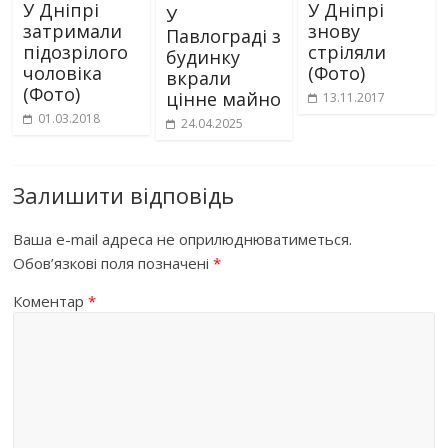
У Дніпрі
У Дніпрі
У
затримали
знову
Павлограді з
підозрілого
стріляли
будинку
чоловіка
(Фото)
вкрали
(Фото)
цінне майно
13.11.2017
01.03.2018
24.04.2025
Залишити відповідь
Ваша e-mail адреса не оприлюднюватиметься.
Обов’язкові поля позначені
*
Коментар
*