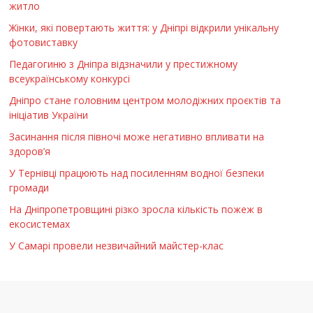
житло
Жінки, які повертають життя: у Дніпрі відкрили унікальну
фотовиставку
Педагогиню з Дніпра відзначили у престижному
всеукраїнському конкурсі
Дніпро стане головним центром молодіжних проєктів та
ініціатив України
Засинання після півночі може негативно впливати на
здоров’я
У Тернівці працюють над посиленням водної безпеки
громади
На Дніпропетровщині різко зросла кількість пожеж в
екосистемах
У Самарі провели незвичайний майстер-клас