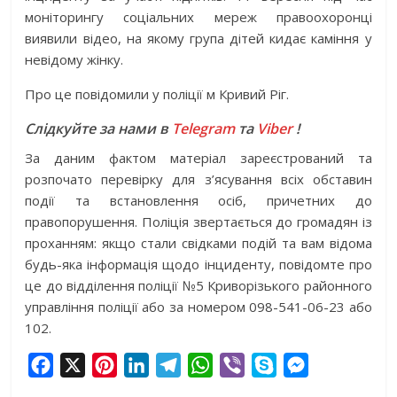
моніторингу соціальних мереж правоохоронці
виявили відео, на якому група дітей кидає каміння у
невідому жінку.
Про це повідомили у поліції м Кривий Ріг.
Слідкуйте за нами в
Telegram
та
Viber
!
За даним фактом матеріал зареєстрований та
розпочато перевірку для з’ясування всіх обставин
події та встановлення осіб, причетних до
правопорушення. Поліція звертається до громадян із
проханням: якщо стали свідками подій та вам відома
будь-яка інформація щодо інциденту, повідомте про
це до відділення поліції №5 Криворізького районного
управління поліції або за номером 098-541-06-23 або
102.
F
X
P
L
T
W
V
S
M
a
i
i
e
h
i
k
e