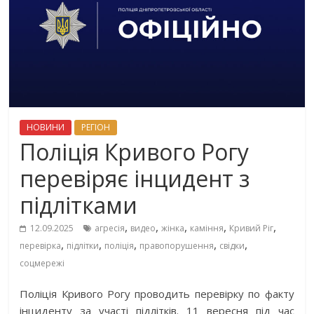
НОВИНИ
РЕГІОН
Поліція Кривого Рогу
перевіряє інцидент з
підлітками
,
,
,
,
,
12.09.2025
агресія
видео
жінка
каміння
Кривий Ріг
,
,
,
,
,
перевірка
підлітки
поліція
правопорушення
свідки
соцмережі
Поліція Кривого Рогу проводить перевірку по факту
інциденту за участі підлітків. 11 вересня під час