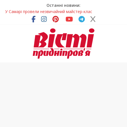
Останні новини:
У Самарі провели незвичайний майстер-клас
Світлові рішення майстрів із Дніпра визнали найкращими в
Україні
На Дніпропетровщині ліквідовують аварію на
магістральному водогоні
Спортсменка з Кам’янського встановила рекорд
Дніпропетровщини з пауерліфтингу
На Дніпропетровщині різко зросла кількість пожеж в
екосистемах