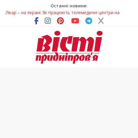
Останні новини:
Лікар – на екрані: Як працюють телемедичні центри на
Дніпропетровщині
У Дніпрі триває масштабна підготовка до опалювального
сезону
Пошуки тривають: на Дніпропетровщині досліджують місце
розташування легендарного монастиря (Фото)
Ветерани Дніпропетровщини отримують шанс на власне
житло
Говорити про воду без паніки: чому важлива правильна
комунікація