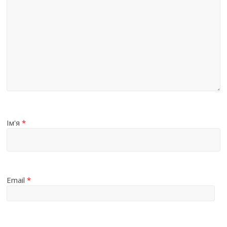
Ім'я
*
Email
*