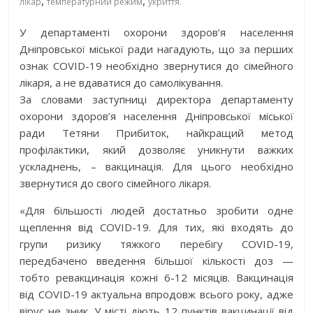
,
,
лікар
температурний режим
укриття.
У департаменті охорони здоров’я населення
Дніпровської міської ради нагадують, що за перших
ознак COVID-19 необхідно звернутися до сімейного
лікаря, а не вдаватися до самолікування.
За словами заступниці директора департаменту
охорони здоров’я населення Дніпровської міської
ради Тетяни Прибиток, найкращий метод
профілактики, який дозволяє уникнути важких
ускладнень, – вакцинація. Для цього необхідно
звернутися до свого сімейного лікаря.
«Для більшості людей достатньо зробити одне
щеплення від СОVID-19. Для тих, які входять до
групи ризику тяжкого перебігу COVID-19,
передбачено введення більшої кількості доз —
тобто ревакцинація кожні 6-12 місяців. Вакцинація
від COVID-19 актуальна впродовж всього року, адже
вірус не зник. У місті діють 12 пунктів вакцинації від