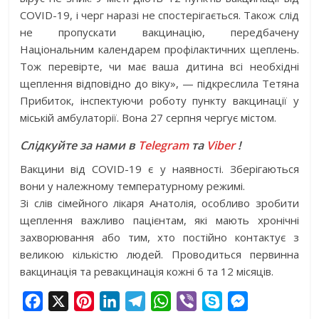
COVID-19, і черг наразі не спостерігається. Також слід
не пропускати вакцинацію, передбачену
Національним календарем профілактичних щеплень.
Тож перевірте, чи має ваша дитина всі необхідні
щеплення відповідно до віку», — підкреслила Тетяна
Прибиток, інспектуючи роботу пункту вакцинації у
міській амбулаторії. Вона 27 серпня чергує містом.
Слідкуйте за нами в
Telegram
та
Viber
!
Вакцини від COVID-19 є у наявності. Зберігаються
вони у належному температурному режимі.
Зі слів сімейного лікаря Анатолія, особливо зробити
щеплення важливо пацієнтам, які мають хронічні
захворювання або тим, хто постійно контактує з
великою кількістю людей. Проводиться первинна
вакцинація та ревакцинація кожні 6 та 12 місяців.
F
X
P
L
T
W
V
S
M