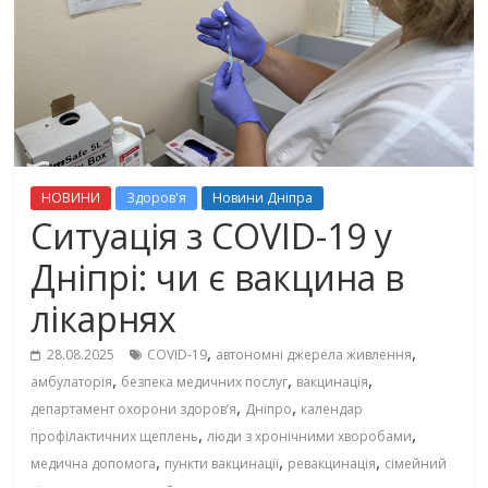
НОВИНИ
Здоров'я
Новини Дніпра
Ситуація з COVID-19 у
Дніпрі: чи є вакцина в
лікарнях
,
,
28.08.2025
COVID-19
автономні джерела живлення
,
,
,
амбулаторія
безпека медичних послуг
вакцинація
,
,
департамент охорони здоров’я
Дніпро
календар
,
,
профілактичних щеплень
люди з хронічними хворобами
,
,
,
медична допомога
пункти вакцинації
ревакцинація
сімейний