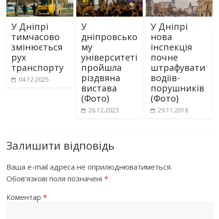
У Дніпрі
У
У Дніпрі
тимчасово
дніпровсько
нова
змінюється
му
інспекція
рух
університеті
почне
транспорту
пройшла
штрафувати
різдвяна
водіїв-
04.12.2025
вистава
порушників
(Фото)
(Фото)
26.12.2023
29.11.2018
Залишити відповідь
Ваша e-mail адреса не оприлюднюватиметься.
Обов’язкові поля позначені
*
Коментар
*