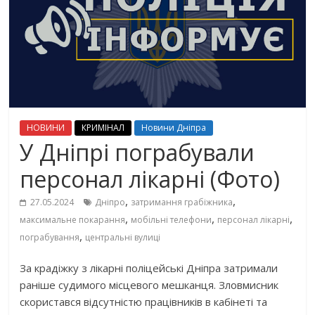
НОВИНИ
КРИМІНАЛ
Новини Дніпра
У Дніпрі пограбували
персонал лікарні (Фото)
,
,
27.05.2024
Дніпро
затримання грабіжника
,
,
,
максимальне покарання
мобільні телефони
персонал лікарні
,
пограбування
центральні вулиці
За крадіжку з лікарні поліцейські Дніпра затримали
раніше судимого місцевого мешканця. Зловмисник
скористався відсутністю працівників в кабінеті та