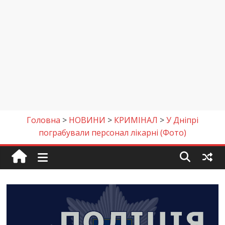
Головна
>
НОВИНИ
>
КРИМІНАЛ
>
У Дніпрі
пограбували персонал лікарні (Фото)