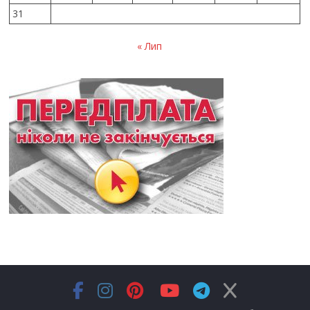
31
« Лип