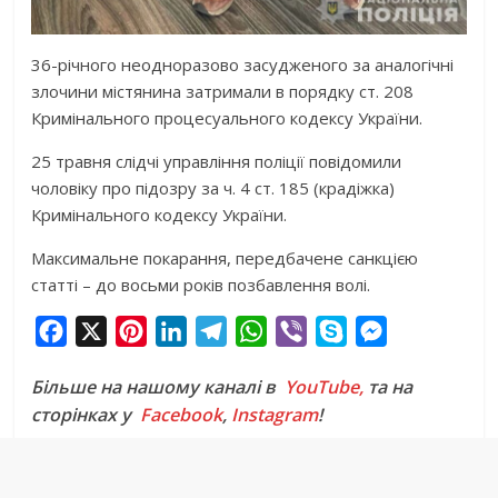
36-річного неодноразово засудженого за аналогічні
злочини містянина затримали в порядку ст. 208
Кримінального процесуального кодексу України.
25 травня слідчі управління поліції повідомили
чоловіку про підозру за ч. 4 ст. 185 (крадіжка)
Кримінального кодексу України.
Максимальне покарання, передбачене санкцією
статті – до восьми років позбавлення волі.
F
X
P
L
T
W
V
S
M
a
i
i
e
h
i
k
e
Більше на нашому каналі в
YouTube,
та на
c
n
n
l
a
b
y
s
сторінках у
Facebook
,
Instagram
!
e
t
k
e
t
e
p
s
b
e
e
g
s
r
e
e
o
r
d
r
A
n