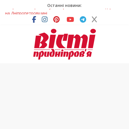
Останні новини:
У Дніпрі на три місяці можуть обмежити рух на Вокзальній
площі
Письменниця з Покрова продовжує підкорювати українські
та міжнародні творчі вершини
У Дніпрі повністю оновили один із найзавантаженіших
трамвайних переїздів
Педагоги Дніпропетровщини увійшли до числа найкращих
учителів України
Петриківський розпис у всій красі: нова виставка відкрилася
на Дніпропетровщині