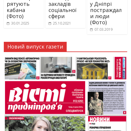
рятують
закладів
у Дніпрі
кабана
соціальної
постраждал
(Фото)
сфери
и люди
(Фото)
30.01.2025
25.10.2021
07.03.2019
Новий випуск газети