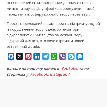
Він створений із використанням досвіду світових
митців та науковців у сфері кольоромузики — щоб
передати атмосферу кожного твору через звук.
Проєкт спрямований насамперед на підтримку людей
із порушеннями зору, однак організатори
підкреслюють: «Мистецтво за межами зору»
відкритий для всіх, хто хоче отримати новий
естетичний досвід.
F
X
P
L
T
W
V
S
M
a
i
i
e
h
i
k
e
Більше на нашому каналі в
YouTube,
та на
c
n
n
l
a
b
y
s
сторінках у
Facebook
,
Instagram
!
e
t
k
e
t
e
p
s
b
e
e
g
s
r
e
e
o
r
d
r
A
n
o
e
I
a
p
g
k
s
n
m
p
e