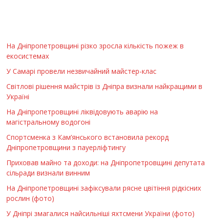
На Дніпропетровщині різко зросла кількість пожеж в
екосистемах
У Самарі провели незвичайний майстер-клас
Світлові рішення майстрів із Дніпра визнали найкращими в
Україні
На Дніпропетровщині ліквідовують аварію на
магістральному водогоні
Спортсменка з Кам’янського встановила рекорд
Дніпропетровщини з пауерліфтингу
Приховав майно та доходи: на Дніпропетровщині депутата
сільради визнали винним
На Дніпропетровщині зафіксували рясне цвітіння рідкісних
рослин (фото)
У Дніпрі змагалися найсильніші яхтсмени України (фото)