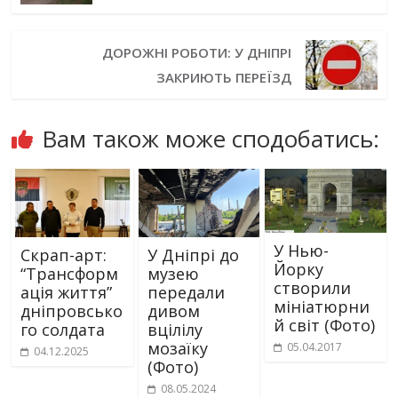
ДОРОЖНІ РОБОТИ: У ДНІПРІ
ЗАКРИЮТЬ ПЕРЕЇЗД
Вам також може сподобатись:
У Нью-
Скрап-арт:
У Дніпрі до
Йорку
“Трансформ
музею
створили
ація життя”
передали
мініатюрни
дніпровсько
дивом
й світ (Фото)
го солдата
вцілілу
мозаїку
05.04.2017
04.12.2025
(Фото)
08.05.2024