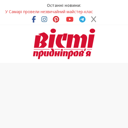
Останні новини:
У Самарі провели незвичайний майстер-клас
Світлові рішення майстрів із Дніпра визнали найкращими в
Україні
На Дніпропетровщині ліквідовують аварію на
магістральному водогоні
Спортсменка з Кам’янського встановила рекорд
Дніпропетровщини з пауерліфтингу
На Дніпропетровщині різко зросла кількість пожеж в
екосистемах