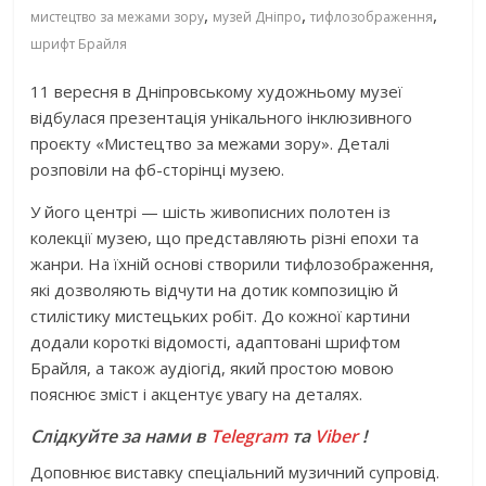
,
,
,
мистецтво за межами зору
музей Дніпро
тифлозображення
шрифт Брайля
11 вересня в Дніпровському художньому музеї
відбулася презентація унікального інклюзивного
проєкту «Мистецтво за межами зору». Деталі
розповіли на фб-сторінці музею.
У його центрі — шість живописних полотен із
колекції музею, що представляють різні епохи та
жанри. На їхній основі створили тифлозображення,
які дозволяють відчути на дотик композицію й
стилістику мистецьких робіт. До кожної картини
додали короткі відомості, адаптовані шрифтом
Брайля, а також аудіогід, який простою мовою
пояснює зміст і акцентує увагу на деталях.
Слідкуйте за нами в
Telegram
та
Viber
!
Доповнює виставку спеціальний музичний супровід.