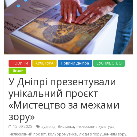
НОВИНИ
КУЛЬТУРА
Новини Дніпра
СУСПІЛЬСТВО
Цікаве
У Дніпрі презентували
унікальний проєкт
«Мистецтво за межами
зору»
,
,
,
15.09.2025
аудіогід
Виставка
інклюзивна культура
,
,
,
інклюзивний проєкт
кольоромузика
люди з порушенням зору