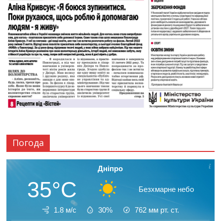
Погода
Дніпро
35°C
Безхмарне небо
1.8 м/с
30%
762
мм рт. ст.