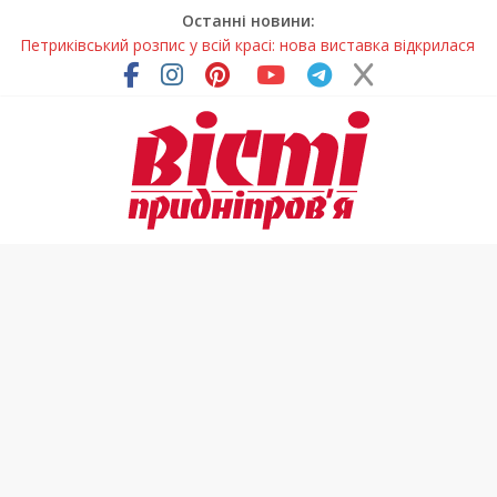
Останні новини:
Петриківський розпис у всій красі: нова виставка відкрилася
на Дніпропетровщині
У Дніпрі на три місяці можуть обмежити рух на Вокзальній
площі
Письменниця з Покрова продовжує підкорювати українські
та міжнародні творчі вершини
У Дніпрі повністю оновили один із найзавантаженіших
трамвайних переїздів
На Дніпропетровщині вводять сезонну заборону на вилов
річкових раків