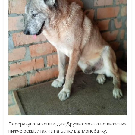
Перерахувати кошти для Дружка можна по вказаних
нижче реквізитах та на Банку від Монобанку.