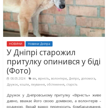
НОВИНИ
Новини Дніпра
У Дніпрі старожил
притулку опинився у біді
(Фото)
,
,
,
,
,
08.05.2024
вік
вірність
волонтери
Дніпро
допомога
,
,
,
,
Дружок
кошти
лікування
обстеження
старість
Дружок у Дніпровському притулку «Вірність» живе
давно, вважає його своєю домівкою, а волонтерів –
родиною. Вкрай важко переносить бомбардування,