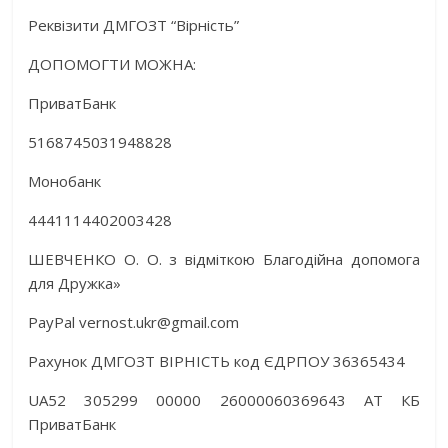
Реквізити ДМГОЗТ “Вірність”
ДОПОМОГТИ МОЖНА:
ПриватБанк
5168745031948828
Монобанк
4441114402003428
ШЕВЧЕНКО О. О. з відміткою Благодійна допомога
для Дружка»
PayPal vernost.ukr@gmail.com
Рахунок ДМГОЗТ ВІРНІСТЬ код ЄДРПОУ 36365434
UA52 305299 00000 26000060369643 АТ КБ
ПриватБанк