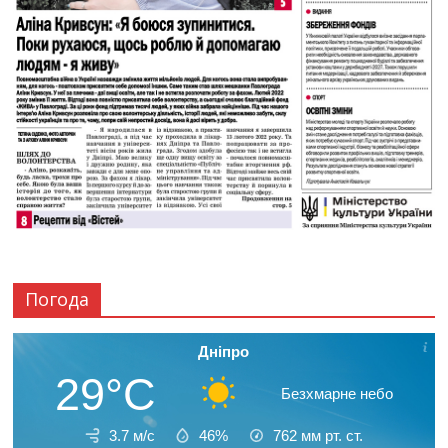
Погода
Дніпро
29°C
Безхмарне небо
3.7 м/с
46%
762
мм рт. ст.