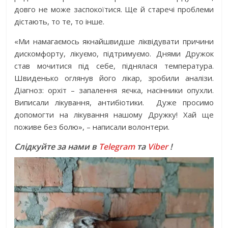
довго не може заспокоїтися. Ще й старечі проблеми
дістають, то те, то інше.
«Ми намагаємось якнайшвидше ліквідувати причини
дискомфорту, лікуємо, підтримуємо. Днями Дружок
став мочитися під себе, піднялася температура.
Швиденько оглянув його лікар, зробили аналізи.
Діагноз: орхіт – запалення яєчка, насінники опухли.
Виписали лікування, антибіотики. Дуже просимо
допомогти на лікування нашому Дружку! Хай ще
поживе без болю», – написали волонтери.
Слідкуйте за нами в
Telegram
та
Viber
!