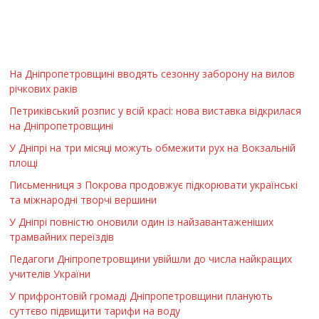
На Дніпропетровщині вводять сезонну заборону на вилов
річкових раків
Петриківський розпис у всій красі: нова виставка відкрилася
на Дніпропетровщині
У Дніпрі на три місяці можуть обмежити рух на Вокзальній
площі
Письменниця з Покрова продовжує підкорювати українські
та міжнародні творчі вершини
У Дніпрі повністю оновили один із найзавантаженіших
трамвайних переїздів
Педагоги Дніпропетровщини увійшли до числа найкращих
учителів України
У прифронтовій громаді Дніпропетровщини планують
суттєво підвищити тарифи на воду