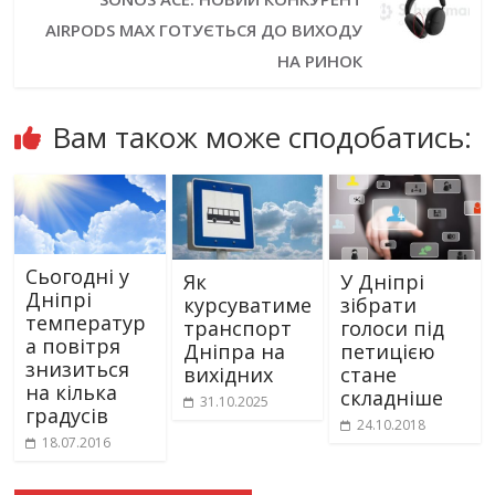
AIRPODS MAX ГОТУЄТЬСЯ ДО ВИХОДУ
НА РИНОК
Вам також може сподобатись:
Сьогодні у
Як
У Дніпрі
Дніпрі
курсуватиме
зібрати
температур
транспорт
голоси під
а повітря
Дніпра на
петицією
знизиться
вихідних
стане
на кілька
складніше
31.10.2025
градусів
24.10.2018
18.07.2016