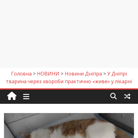
Головна
>
НОВИНИ
>
Новини Дніпра
>
У Дніпрі
тварина через хвороби практично «живе» у лікарні