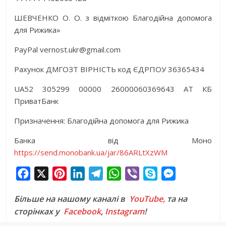
ШЕВЧЕНКО О. О. з відміткою Благодійна допомога
для Рижика»
PayPal vernost.ukr@gmail.com
Рахунок ДМГОЗТ ВІРНІСТЬ код ЄДРПОУ 36365434
UA52 305299 00000 26000060369643 АТ КБ
ПриватБанк
Призначення: Благодійна допомога для Рижика
Банка від Моно
https://send.monobank.ua/jar/86ARLtXzWM
F
X
P
L
T
W
V
S
M
a
i
i
e
h
i
k
e
Більше на нашому каналі в
YouTube,
та на
c
n
n
l
a
b
y
s
сторінках у
Facebook
,
Instagram
!
e
t
k
e
t
e
p
s