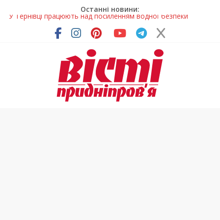
Останні новини:
На Дніпропетровщині різко зросла кількість пожеж в
екосистемах
У Самарі провели незвичайний майстер-клас
Світлові рішення майстрів із Дніпра визнали найкращими в
Україні
На Дніпропетровщині ліквідовують аварію на
магістральному водогоні
У Тернівці працюють над посиленням водної безпеки
громади