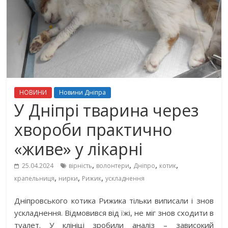
НОВИНИ
Новини Дніпра
У Дніпрі тварина через
хвороби практично
«живе» у лікарні
,
,
,
,
25.04.2024
вірність
волонтери
Дніпро
котик
,
,
,
крапельниця
нирки
Рижик
ускладнення
Дніпровського котика Рижика тільки виписали і знов
ускладнення. Відмовився від їжі, не міг знов сходити в
туалет. У клініці зробили аналіз – зависокий