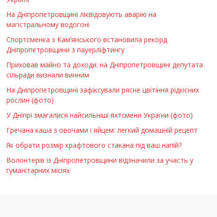
На Дніпропетровщині ліквідовують аварію на
магістральному водогоні
Спортсменка з Кам’янського встановила рекорд
Дніпропетровщини з пауерліфтингу
Приховав майно та доходи: на Дніпропетровщині депутата
сільради визнали винним
На Дніпропетровщині зафіксували рясне цвітіння рідкісних
рослин (фото)
У Дніпрі змагалися найсильніші яхтсмени України (фото)
Гречана каша з овочами і яйцем: легкий домашній рецепт
Як обрати розмір крафтового стакана під ваш напій?
Волонтерів із Дніпропетровщини відзначили за участь у
гуманітарних місіях