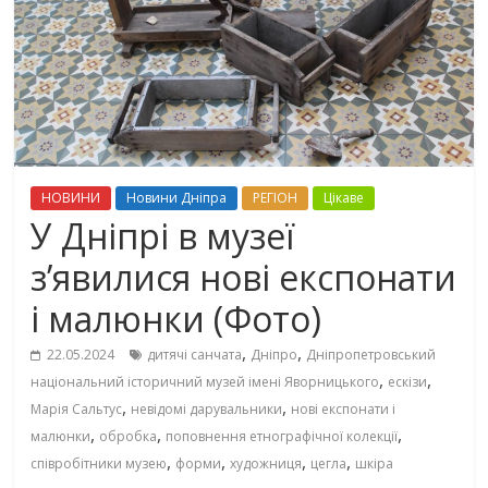
НОВИНИ
Новини Дніпра
РЕГІОН
Цікаве
У Дніпрі в музеї
з’явилися нові експонати
і малюнки (Фото)
,
,
22.05.2024
дитячі санчата
Дніпро
Дніпропетровський
,
,
національний історичний музей імені Яворницького
ескізи
,
,
Марія Сальтус
невідомі дарувальники
нові експонати і
,
,
,
малюнки
обробка
поповнення етнографічної колекції
,
,
,
,
співробітники музею
форми
художниця
цегла
шкіра