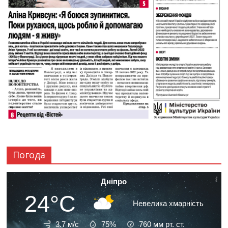
Погода
Дніпро
24°C
Невелика хмарність
3.7 м/с
75%
760
мм рт. ст.