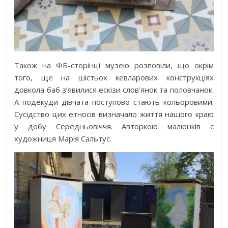
Також на ФБ-сторінці музею розповіли, що окрім
того, ще на шістьох кевларових конструкціях
довкола баб з’явилися ескізи слов’янок та половчанок.
А подекуди дівчата поступово стають кольоровими.
Сусідство цих етносів визначало життя нашого краю
у добу Середньовіччя. Авторкою малюнків є
художниця Марія Сальтус.