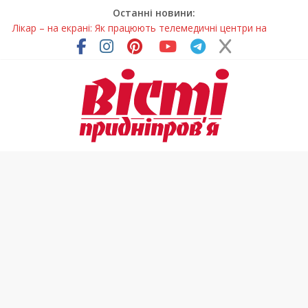
Останні новини:
Лікар – на екрані: Як працюють телемедичні центри на
Дніпропетровщині
У Дніпрі триває масштабна підготовка до опалювального
сезону
Пошуки тривають: на Дніпропетровщині досліджують місце
розташування легендарного монастиря (Фото)
Ветерани Дніпропетровщини отримують шанс на власне
житло
Говорити про воду без паніки: чому важлива правильна
комунікація