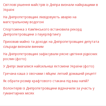
Світлові рішення майстрів із Дніпра визнали найкращими в
Україні
На Дніпропетровщині ліквідовують аварію на
магістральному водогоні
Спортсменка з Кам’янського встановила рекорд
Дніпропетровщини з пауерліфтингу
Приховав майно та доходи: на Дніпропетровщині депутата
сільради визнали винним
На Дніпропетровщині зафіксували рясне цвітіння рідкісних
рослин (фото)
У Дніпрі змагалися найсильніші яхтсмени України (фото)
Гречана каша з овочами і яйцем: легкий домашній рецепт
Як обрати розмір крафтового стакана під ваш напій?
Волонтерів із Дніпропетровщини відзначили за участь у
гуманітарних місіях