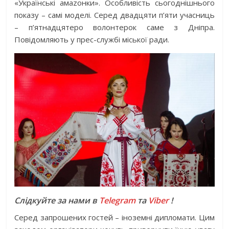
«Українські амаzонки». Особливість сьогоднішнього
показу – самі моделі. Серед двадцяти п’яти учасниць
– п’ятнадцятеро волонтерок саме з Дніпра.
Повідомляють у прес-службі міської ради.
Слідкуйте за нами в
Telegram
та
Viber
!
Серед запрошених гостей – іноземні дипломати. Цим