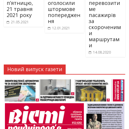
п’ятницю,
оголосили
перевозити
21 травня
штормове
ме
2021 року
попереджен
пасажирів
ня
за
21.05.2021
скороченим
12.01.2021
и
маршрутам
и
14.08.2020
Новий випуск газети