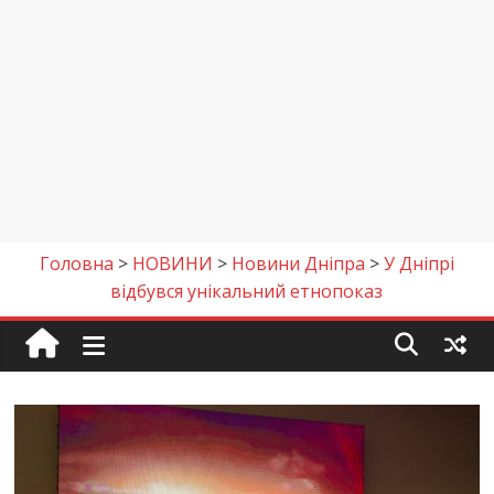
Головна
>
НОВИНИ
>
Новини Дніпра
>
У Дніпрі
відбувся унікальний етнопоказ