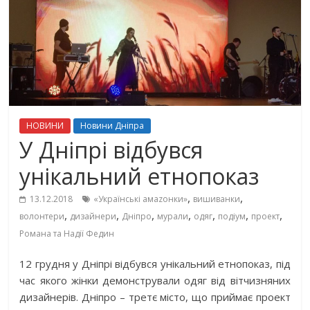
НОВИНИ
Новини Дніпра
У Дніпрі відбувся
унікальний етнопоказ
,
,
13.12.2018
«Українські амаzонки»
вишиванки
,
,
,
,
,
,
,
волонтери
дизайнери
Дніпро
мурали
одяг
подіум
проект
Романа та Надії Федин
12 грудня у Дніпрі відбувся унікальний етнопоказ, під
час якого жінки демонстрували одяг від вітчизняних
дизайнерів. Дніпро – третє місто, що приймає проект