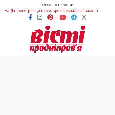
Останні новини:
На Дніпропетровщині різко зросла кількість пожеж в
екосистемах
У Самарі провели незвичайний майстер-клас
Світлові рішення майстрів із Дніпра визнали найкращими в
Україні
На Дніпропетровщині ліквідовують аварію на
магістральному водогоні
У Тернівці працюють над посиленням водної безпеки
громади