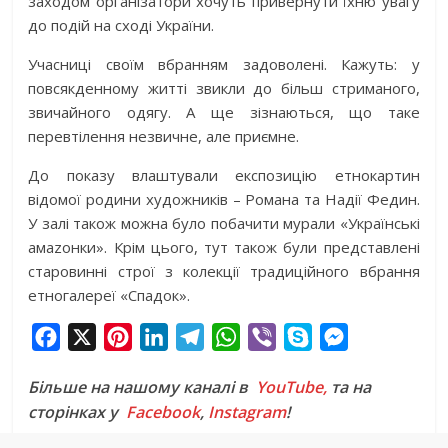
заходом організатори хочуть привернути їхню увагу
до подій на сході України.
Учасниці своїм вбранням задоволені. Кажуть: у
повсякденному житті звикли до більш стриманого,
звичайного одягу. А ще зізнаються, що таке
перевтілення незвичне, але приємне.
До показу влаштували експозицію етнокартин
відомої родини художників – Романа та Надії Федин.
У залі також можна було побачити мурали «Українські
амаzонки». Крім цього, тут також були представлені
старовинні строї з колекції традиційного вбрання
етногалереї «Спадок».
F
X
P
L
T
W
V
S
M
a
i
i
e
h
i
k
e
Більше на нашому каналі в
YouTube,
та на
c
n
n
l
a
b
y
s
сторінках у
Facebook
,
Instagram
!
e
t
k
e
t
e
p
s