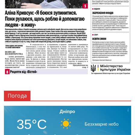
Погода
Дніпро
35°C
Безхмарне небо