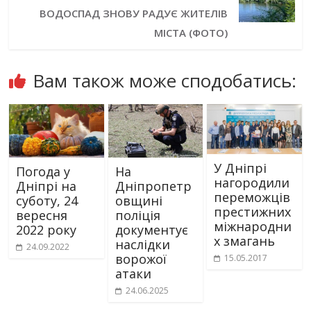
ВОДОСПАД ЗНОВУ РАДУЄ ЖИТЕЛІВ
МІСТА (ФОТО)
Вам також може сподобатись:
У Дніпрі
Погода у
На
нагородили
Дніпрі на
Дніпропетр
переможців
суботу, 24
овщині
престижних
вересня
поліція
міжнародни
2022 року
документує
х змагань
наслідки
24.09.2022
ворожої
15.05.2017
атаки
24.06.2025