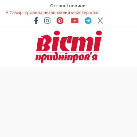
Останні новини:
У Самарі провели незвичайний майстер-клас
Світлові рішення майстрів із Дніпра визнали найкращими в
Україні
На Дніпропетровщині ліквідовують аварію на
магістральному водогоні
Спортсменка з Кам’янського встановила рекорд
Дніпропетровщини з пауерліфтингу
На Дніпропетровщині різко зросла кількість пожеж в
екосистемах