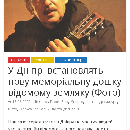
НОВИНИ
КУЛЬТУРА
Новини Дніпра
У Дніпрі встановлять
нову меморіальну дошку
відомому земляку (Фото)
,
,
,
,
,
15.06.2023
бард
Борис Чак
Дніпро
дошка
драматург
,
,
місто
Олександр Галич
поета-дисидент
Напевно, серед жителів Дніпра не має тих людей,
хто не знав би відомого нашого земляка, поета-