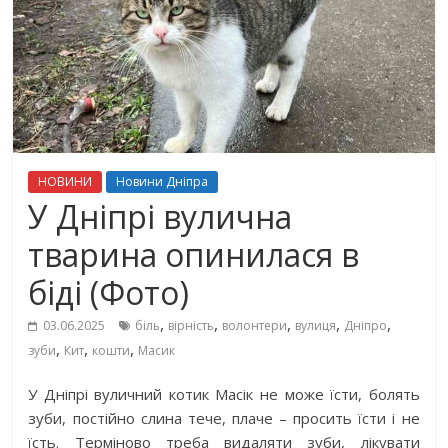
НОВИНИ
Новини Дніпра
У Дніпрі вулична
тварина опинилася в
біді (Фото)
,
,
,
,
,
03.06.2025
біль
вірність
волонтери
вулиця
Дніпро
,
,
,
зуби
Кит
кошти
Масик
У Дніпрі вуличний котик Масік не може їсти, болять
зуби, постійно слина тече, плаче – просить їсти і не
їсть. Терміново треба видаляти зуби, лікувати