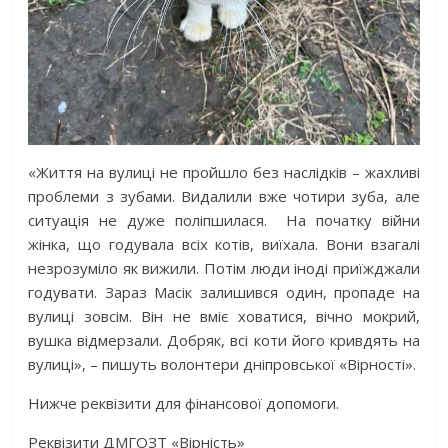
«Життя на вулиці не пройшло без наслідків – жахливі
проблеми з зубами. Видалили вже чотири зуба, але
ситуація не дуже поліпшилася. На початку війни
жінка, що годувала всіх котів, виїхала. Вони взагалі
незрозуміло як вижили. Потім люди іноді приїжджали
годувати. Зараз Масік залишився один, пропаде на
вулиці зовсім. Він не вміє ховатися, вічно мокрий,
вушка відмерзали. Добряк, всі коти його кривдять на
вулиці», – пишуть волонтери дніпровської «Вірності».
Нижче реквізити для фінансової допомоги.
Реквізити ДМГОЗТ «Вірність»