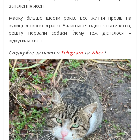
запалення ясен.
Масіку більше шести років. Все життя провів на
вулиці зі своєю зграєю. Залишився один з пʼяти котів,
решту порвали собаки. Йому теж дісталося –
відкусили хвіст.
Слідкуйте за нами в
Telegram
та
Viber
!