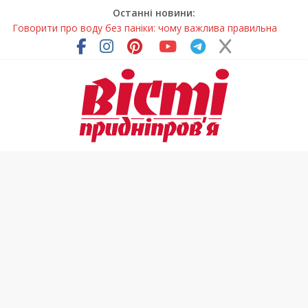
Останні новини:
Говорити про воду без паніки: чому важлива правильна
комунікація
Лікар – на екрані: Як працюють телемедичні центри на
Дніпропетровщині
У Дніпрі триває масштабна підготовка до опалювального
сезону
Пошуки тривають: на Дніпропетровщині досліджують місце
розташування легендарного монастиря (Фото)
Погода та прикмети на неділю, 9 серпня 2026 року