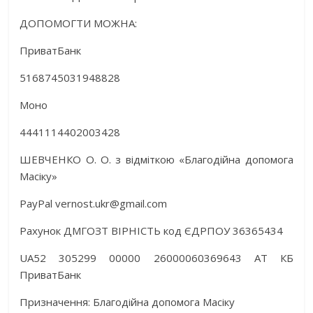
ДОПОМОГТИ МОЖНА:
ПриватБанк
5168745031948828
Моно
4441114402003428
ШЕВЧЕНКО О. О. з відміткою «Благодійна допомога
Масіку»
PayPal vernost.ukr@gmail.com
Рахунок ДМГОЗТ ВІРНІСТЬ код ЄДРПОУ 36365434
UA52 305299 00000 26000060369643 АТ КБ
ПриватБанк
Призначення: Благодійна допомога Масіку