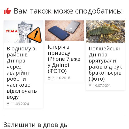
Вам також може сподобатись:
Істерія з
В одному з
Поліцейські
приводу
районів
Дніпра
iPhone 7 вже
Дніпра
врятували
у Дніпрі
через
раків від рук
(ФОТО)
аварійні
браконьєрів
роботи
(фото).
21.10.2016
частково
19.07.2021
відключать
воду
11.09.2024
Залишити відповідь