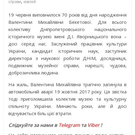
,
справи
ювілей
19 червня виповнилося 70 років від дня народження
Валентини Михайлівни Бекетової. Для всього
колективу Дніпропетровського національного
історичного музею імені Д.І. Яворницького вона –
досі серед нас. Заслужений працівник культури
України, кандидат історичних наук, заступник
директора з наукової роботи ДНІМ, дослідниця,
подвижник музейної справи, нарешті, чудова,
доброзичлива людина.
На жаль, Валентина Михайлівна трагічно загинула в
автомобільній аварії 19 жовтня 2017 року. Ця звістка
тоді приголомшила колектив музею та культурну
спільноту України. Минають роки, але й досі
відчувається біль цієї втрати.
Слідкуйте за нами в
Telegram
та
Viber
!