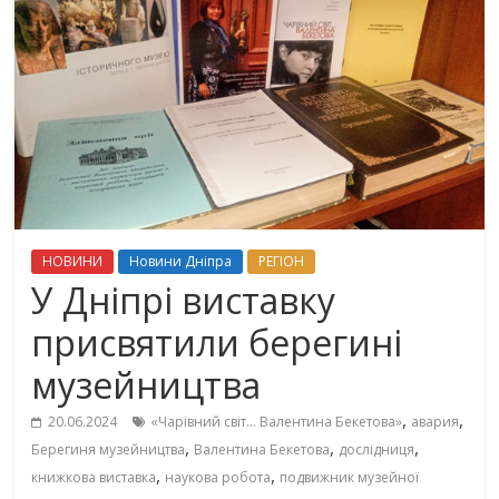
НОВИНИ
Новини Дніпра
РЕГІОН
У Дніпрі виставку
присвятили берегині
музейництва
,
,
20.06.2024
«Чарівний світ… Валентина Бекетова»
авария
,
,
,
Берегиня музейництва
Валентина Бекетова
дослідниця
,
,
книжкова виставка
наукова робота
подвижник музейної