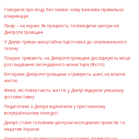
Говорити про воду без паніки: чому важлива правильна
комунікація
Лікар – на екрані: Як працюють телемедичні центри на
Дніпропетровщині
У Дніпрі триває масштабна підготовка до опалювального
сезону
Пошуки тривають: на Дніпропетровщині досліджують місце
розташування легендарного монастиря (Фото)
Ветерани Дніпропетровщини отримують шанс на власне
житло
Жінки, які повертають життя: у Дніпрі відкрили унікальну
фотовиставку
Педагогиню з Дніпра відзначили у престижному
всеукраїнському конкурсі
Дніпро стане головним центром молодіжних проєктів та
ініціатив України
Засинання після півночі може негативно впливати на