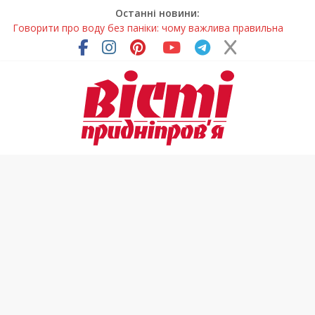
Останні новини:
Лікар – на екрані: Як працюють телемедичні центри на
Дніпропетровщині
У Дніпрі триває масштабна підготовка до опалювального
сезону
Пошуки тривають: на Дніпропетровщині досліджують місце
розташування легендарного монастиря (Фото)
Ветерани Дніпропетровщини отримують шанс на власне
житло
Говорити про воду без паніки: чому важлива правильна
комунікація