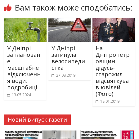
Вам також може сподобатись:
У Дніпрі
У Дніпрі
На
запланован
загинула
Дніпропетр
е
велосипеди
овщині
масштабне
стка
дідусь-
відключенн
старожил
27.08.2019
я води:
відсвяткува
подробиці
в ювілей
(Фото)
13.05.2024
18.01.2019
Новий випуск газети