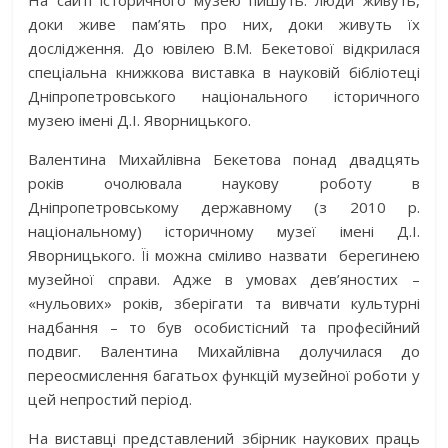
На сайті історичного музею пишуть: люди живуть,
доки живе пам’ять про них, доки живуть їх
дослідження. До ювілею В.М. Бекетової відкрилася
спеціальна книжкова виставка в науковій бібліотеці
Дніпропетровського національного історичного
музею імені Д.І. Яворницького.
Валентина Михайлівна Бекетова понад двадцять
років очолювала наукову роботу в
Дніпропетровському державному (з 2010 р.
національному) історичному музеї імені Д.І.
Яворницького. Їі можна сміливо назвати берегинею
музейної справи. Адже в умовах дев’яностих –
«нульових» років, зберігати та вивчати культурні
надбання – то був особистісний та професійний
подвиг. Валентина Михайлівна долучилася до
переосмислення багатьох функцій музейної роботи у
цей непростий період.
На виставці представлений збірник наукових праць