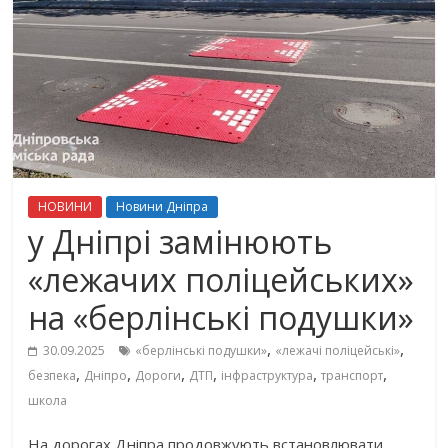
НОВИНИ
Новини Дніпра
у Дніпрі замінюють
«лежачих поліцейських»
на «берлінські подушки»
,
,
30.09.2025
«берлінські подушки»
«лежачі поліцейські»
,
,
,
,
,
,
безпека
Дніпро
Дороги
ДТП
інфраструктура
транспорт
школа
На дорогах Дніпра продовжують встановлювати