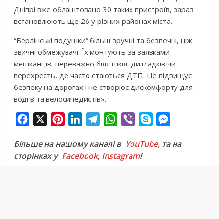
Дніпрі вже облаштовано 30 таких пристроїв, зараз
встановлюють ще 26 у різних районах міста.
“Берлінські подушки” більш зручні та безпечні, ніж
звичні обмежувачі. Їх монтують за заявками
мешканців, переважно біля шкіл, дитсадків чи
перехресть, де часто стаються ДТП. Це підвищує
безпеку на дорогах і не створює дискомфорту для
водіїв та велосипедистів».
F
X
P
L
T
W
V
S
M
a
i
i
e
h
i
k
e
Більше на нашому каналі в
YouTube,
та на
c
n
n
l
a
b
y
s
сторінках у
Facebook
,
Instagram
!
e
t
k
e
t
e
p
s
b
e
e
g
s
r
e
e
o
r
d
r
A
n
o
e
I
a
p
g
k
s
n
m
p
e