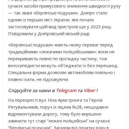
сучасні засоби примусового зниження швидкості руху
— так звані «берлінські подушки». Дніпро стало
одним із перших міст України, яке почало
застосовувати цей вид пристроїв ще у 2023 році.
Повідомили у Дніпровській міській раді.
«Берлінські подушки» мають низку переваг перед
традиційними «лежачими поліцейськими»: вони не
перекривають повністю проїжджу частину, тож
велосипедисти можуть об’їжджати їх без перешкод.
Спеціальна форма дозволяє автомобілям повільно і
плавно їхати, не підскакуючи.
Слідкуйте за нами в
Telegram
та
Viber
!
На перехресті вул. Ніла Армстронга та Героїв
Рятувальників, поруч із ліцеєм №28, нещодавно
відремонтували дорогу, тому було вирішено
замінити тут старі “лежачі поліцейські” на сучасні
“берлінські подушки”. Загалом від початку року в