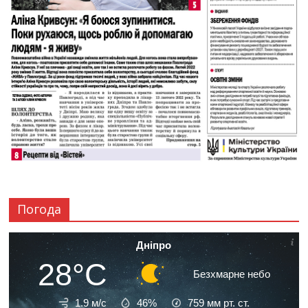
Погода
Дніпро
28°C
Безхмарне небо
1.9 м/с
46%
759
мм рт. ст.