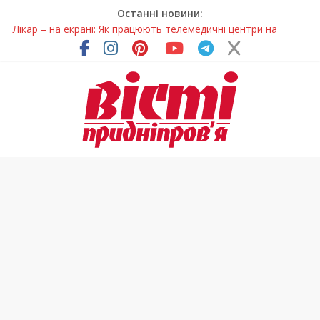
Останні новини:
Лікар – на екрані: Як працюють телемедичні центри на
Дніпропетровщині
У Дніпрі триває масштабна підготовка до опалювального
сезону
Пошуки тривають: на Дніпропетровщині досліджують місце
розташування легендарного монастиря (Фото)
Ветерани Дніпропетровщини отримують шанс на власне
житло
Говорити про воду без паніки: чому важлива правильна
комунікація