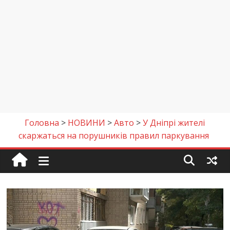
Головна
>
НОВИНИ
>
Авто
>
У Дніпрі жителі
скаржаться на порушників правил паркування