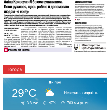
Погода
Дніпро
29°C
Невелика хмарність
3.8 м/с
47%
763
мм рт. ст.