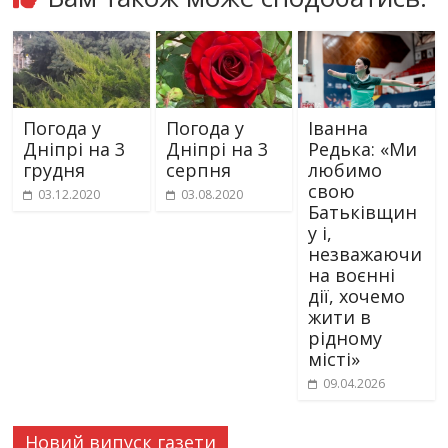
Погода у
Погода у
Іванна
Дніпрі на 3
Дніпрі на 3
Редька: «Ми
грудня
серпня
любимо
свою
03.12.2020
03.08.2020
Батьківщин
у і,
незважаючи
на воєнні
дії, хочемо
жити в
рідному
місті»
09.04.2026
Новий випуск газети