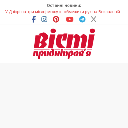
Останні новини:
У Дніпрі на три місяці можуть обмежити рух на Вокзальній
площі
Письменниця з Покрова продовжує підкорювати українські
та міжнародні творчі вершини
У Дніпрі повністю оновили один із найзавантаженіших
трамвайних переїздів
Педагоги Дніпропетровщини увійшли до числа найкращих
учителів України
Петриківський розпис у всій красі: нова виставка відкрилася
на Дніпропетровщині