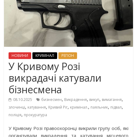
НОВИНИ
КРИМІНАЛ
РЕГІОН
У Кривому Розі
викрадачі катували
бізнесмена
,
,
,
,
08.10.2025
бизнесмен
Викрадення
викуп
вимагання
,
,
,
,
,
,
злочинці
катування
Кривий Ріг
кримінал.
паяльник
підвал
,
поліція
прокуратура
У Кривому Розі правоохоронці викрили групу осіб, які
організували викрадення та катування місцевого