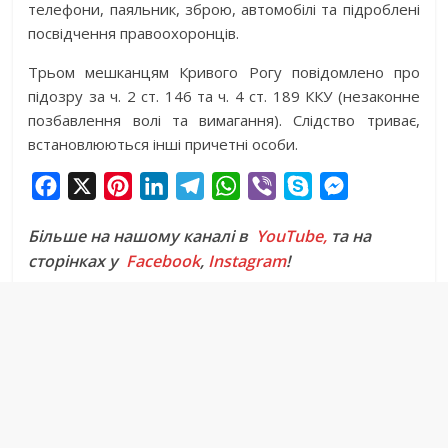
телефони, паяльник, зброю, автомобілі та підроблені
посвідчення правоохоронців.
Трьом мешканцям Кривого Рогу повідомлено про
підозру за ч. 2 ст. 146 та ч. 4 ст. 189 ККУ (незаконне
позбавлення волі та вимагання). Слідство триває,
встановлюються інші причетні особи.
F
X
P
L
T
W
V
S
M
a
i
i
e
h
i
k
e
Більше на нашому каналі в
YouTube,
та на
c
n
n
l
a
b
y
s
сторінках у
Facebook
,
Instagram
!
e
t
k
e
t
e
p
s
b
e
e
g
s
r
e
e
o
r
d
r
A
n
o
e
I
a
p
g
k
s
n
m
p
e
t
r