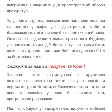
підприємця. Повідомили у Дніпропетровській обласні
прокуратурі.
За даними слідства, зловмисники заманили чоловіка
на зустріч у кафе, де підконтрольні особи в
балаклавах силоміць вивели його через чорний вихід.
Потерпілого відвезли у підвал приватного будинку,
де протягом трьох діб били, катували паяльником,
поливали окропом і вимагали 500 тисяч доларів США
за його звільнення.
Слідкуйте за нами в
Telegram
та
Viber
!
Злочинці також контактували з дружиною
потерпілого, вимагаючи зняти заяву з поліції та
передати гроші. Згодом, побоюючись викриття, вони
вивезли чоловіка у поле й залишили там,
пригрозивши розправою.
Під час обшуків у підозрюваних вилучили мобільні