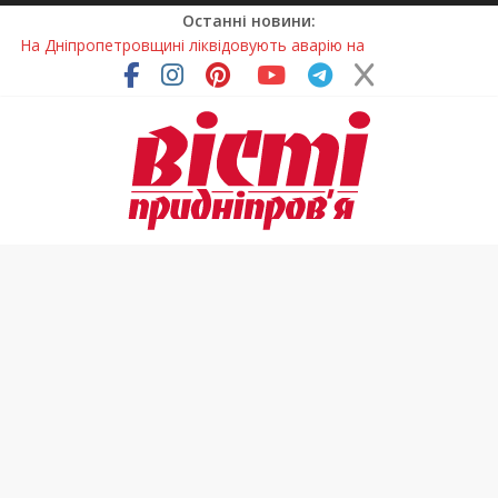
Останні новини:
На Дніпропетровщині ліквідовують аварію на
магістральному водогоні
Спортсменка з Кам’янського встановила рекорд
Дніпропетровщини з пауерліфтингу
Приховав майно та доходи: на Дніпропетровщині депутата
сільради визнали винним
На Дніпропетровщині зафіксували рясне цвітіння рідкісних
рослин (фото)
Світлові рішення майстрів із Дніпра визнали найкращими в
Україні