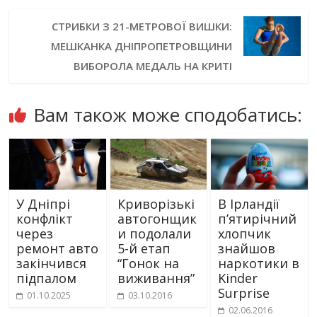
СТРИБКИ З 21-МЕТРОВОЇ ВИШКИ:
МЕШКАНКА ДНІПРОПЕТРОВЩИНИ
ВИБОРОЛА МЕДАЛЬ НА КРИТІ
Вам також може сподобатись:
У Дніпрі
Криворізькі
В Ірландії
конфлікт
автогонщик
п’ятирічний
через
и подолали
хлопчик
ремонт авто
5-й етап
знайшов
закінчився
“Гонок на
наркотики в
підпалом
виживання”
Kinder
Surprise
01.10.2025
03.10.2016
02.06.2016