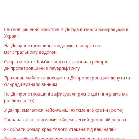
Світлові рішення майстрів із Дніпра визнали найкращими в
Україні
На Дніпропетровщині ліквідовують аварію на
магістральному водогоні
Спортсменка з Кам’янського встановила рекорд
Дніпропетровщини з пауерліфтингу
Приховав майно та доходи: на Дніпропетровщині депутата
сільради визнали винним
На Дніпропетровщині зафіксували рясне цвітіння рідкісних
рослин (фото)
У Дніпрі змагалися найсильніші яхтсмени України (фото)
Гречана каша з овочами і яйцем: легкий домашній рецепт
Як обрати розмір крафтового стакана під ваш напій?
Волонтерів із Дніпропетровщини відзначили за участь у