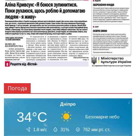
Погода
Дніпро
34°C
Безхмарне небо
1.8 м/с
31%
762
мм рт. ст.