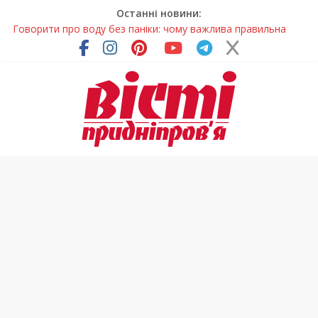
Останні новини:
Говорити про воду без паніки: чому важлива правильна
комунікація
Лікар – на екрані: Як працюють телемедичні центри на
Дніпропетровщині
У Дніпрі триває масштабна підготовка до опалювального
сезону
Пошуки тривають: на Дніпропетровщині досліджують місце
розташування легендарного монастиря (Фото)
Погода та прикмети на неділю, 9 серпня 2026 року