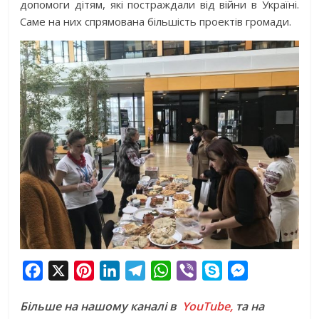
допомоги дітям, які постраждали від війни в Україні.
Саме на них спрямована більшість проектів громади.
F
X
P
L
T
W
V
S
M
a
i
i
e
h
i
k
e
Більше на нашому каналі в
YouTube,
та на
c
n
n
l
a
b
y
s