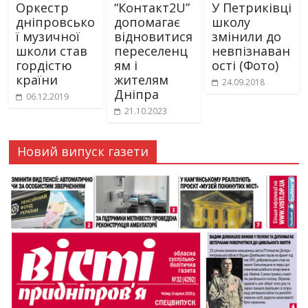
Оркестр
“Контакт2U”
У Петриківці
дніпровсько
допомагає
школу
ї музичної
відновитися
змінили до
школи став
переселенц
невпізнаван
гордістю
ям і
ості (Фото)
країни
жителям
24.09.2018
Дніпра
06.12.2019
21.10.2023
Новий випуск газети