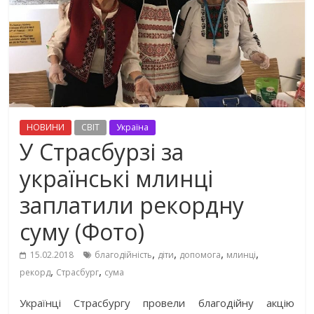
НОВИНИ
СВІТ
Україна
У Страсбурзі за
українські млинці
заплатили рекордну
суму (Фото)
,
,
,
,
15.02.2018
благодійність
діти
допомога
млинці
,
,
рекорд
Страсбург
сума
Українці Страсбургу провели благодійну акцію