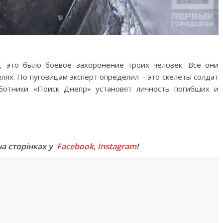
, это было боевое захоронение троих человек. Все они
лях. По пуговицам эксперт определил – это скелеты солдат
ботники «Поиск Днепр» установят личность погибших и
M
на сторінках у
Facebook
,
Instagram
!