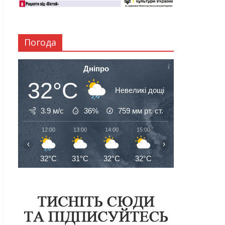
Погода
Дніпро
32°C
Невеликі дощі
3.9 м/с
36%
759
мм рт. ст.
12:00
13:00
14:00
15:00
16:00
17:00
‹
›
32°C
31°C
32°C
32°C
32°C
32°C