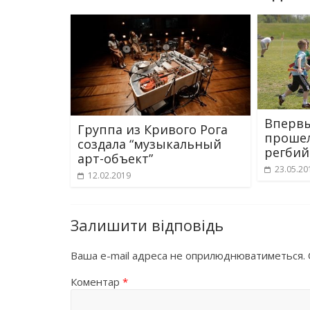
Впервы
Группа из Кривого Рога
прошел
создала “музыкальный
регбий
арт-объект”
23.05.20
12.02.2019
Залишити відповідь
Ваша e-mail адреса не оприлюднюватиметься.
Коментар
*