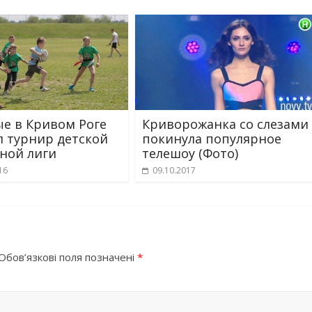
е в Кривом Роге
Криворожанка со слезами
 турнир детской
покинула популярное
ной лиги
телешоу (Фото)
16
09.10.2017
Обов’язкові поля позначені
*