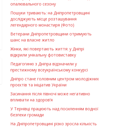
опалювального сезону
Пошуки тривають: на Дніпропетровщині
досліджують місце розташування
легендарного монастиря (Фото)
Ветерани Дніпропетровщини отримують
шанс на власне житло
Жінки, які повертають життя: у Дніпрі
відкрили унікальну фотовиставку
Педагогиню з Дніпра відзначили у
престижному всеукраїнському конкурсі
Дніпро стане головним центром молодіжних
проєктів та ініціатив України
Засинання після півночі може негативно
впливати на здоров’я
У Тернівці працюють над посиленням водної
безпеки громади
На Дніпропетровщині різко зросла кількість