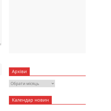
Архіви
Календар новин