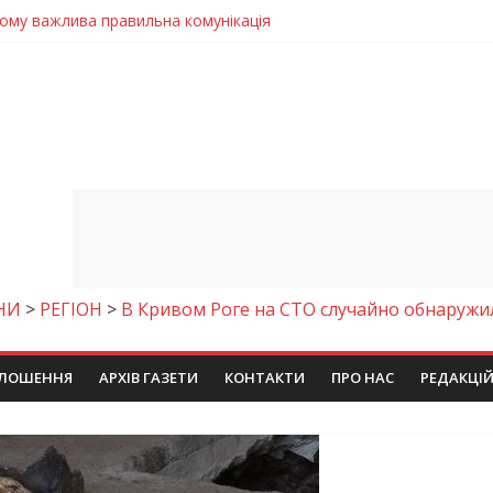
 телемедичні центри на Дніпропетровщині
готовка до опалювального сезону
ровщині досліджують місце розташування легендарного монасти
римують шанс на власне житло
чому важлива правильна комунікація
НИ
>
РЕГІОН
>
В Кривом Роге на СТО случайно обнаружи
ЛОШЕННЯ
АРХІВ ГАЗЕТИ
КОНТАКТИ
ПРО НАС
РЕДАКЦІ