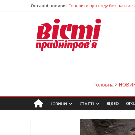
Останні новини:
Лікар – на екрані: Як працюють
У Дніпрі триває масштабна під
Пошуки тривають: на Дніпропет
Ветерани Дніпропетровщини от
Говорити про воду без паніки: 
Головна
>
НОВИ
ВIДЕО
ОГО
НОВИНИ
СТАТТІ