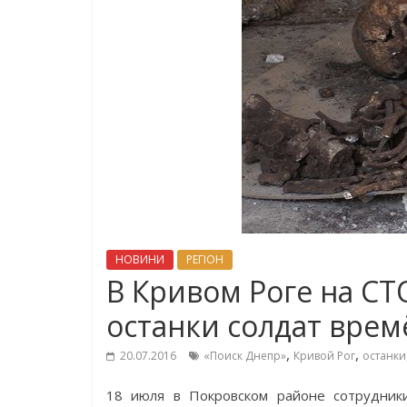
НОВИНИ
РЕГІОН
В Кривом Роге на С
останки солдат вре
,
,
20.07.2016
«Поиск Днепр»
Кривой Рог
останки
18 июля в Покровском районе сотрудники