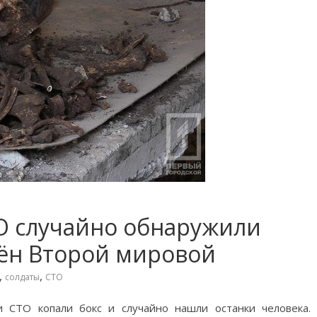
ТО случайно обнаружили
мён Второй мировой
,
,
солдаты
СТО
 СТО копали бокс и случайно нашли останки человека.