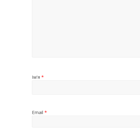
Ім'я
*
Email
*