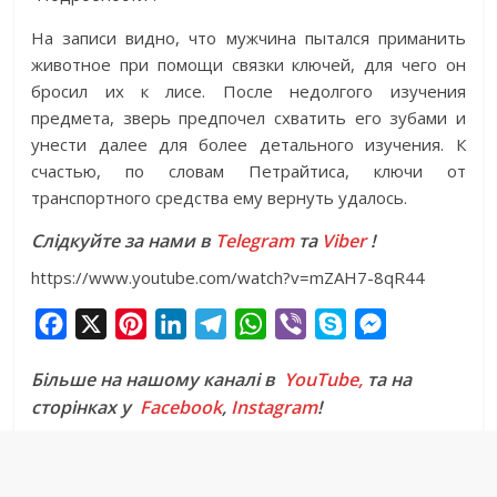
На записи видно, что мужчина пытался приманить
животное при помощи связки ключей, для чего он
бросил их к лисе. После недолгого изучения
предмета, зверь предпочел схватить его зубами и
унести далее для более детального изучения. К
счастью, по словам Петрайтиса, ключи от
транспортного средства ему вернуть удалось.
Слідкуйте за нами в
Telegram
та
Viber
!
https://www.youtube.com/watch?v=mZAH7-8qR44
F
X
P
L
T
W
V
S
M
a
i
i
e
h
i
k
e
Більше на нашому каналі в
YouTube,
та на
c
n
n
l
a
b
y
s
сторінках у
Facebook
,
Instagram
!
e
t
k
e
t
e
p
s
b
e
e
g
s
r
e
e
o
r
d
r
A
n