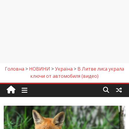
Головна
>
НОВИНИ
>
Україна
>
В Литве лиса украла
ключи от автомобиля (видео)