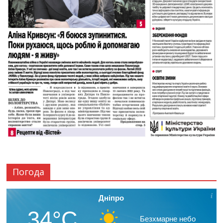
Погода
Дніпро
34°C
Безхмарне небо