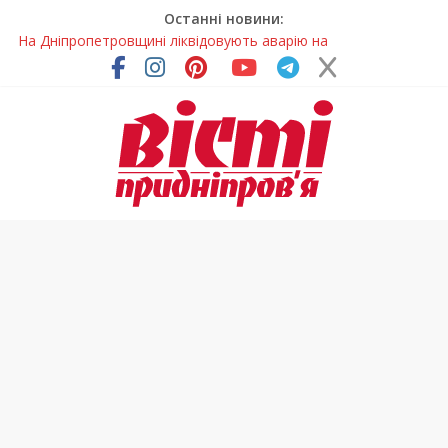
Останні новини:
На Дніпропетровщині ліквідовують аварію на
магістральному водогоні
Спортсменка з Кам’янського встановила рекорд
Дніпропетровщини з пауерліфтингу
Приховав майно та доходи: на Дніпропетровщині депутата
сільради визнали винним
На Дніпропетровщині зафіксували рясне цвітіння рідкісних
рослин (фото)
Світлові рішення майстрів із Дніпра визнали найкращими в
Україні