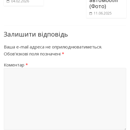
автомобілі
04.02.2026
(Фото)
11.06.2025
Залишити відповідь
Ваша e-mail адреса не оприлюднюватиметься.
Обов’язкові поля позначені
*
Коментар
*