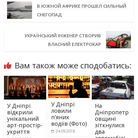
В ЮЖНОЙ АФРИКЕ ПРОШЕЛ СИЛЬНЫЙ
СНЕГОПАД
УКРАЇНСЬКИЙ ІНЖЕНЕР СТВОРИВ
ВЛАСНИЙ ЕЛЕКТРОКАР
Вам також може сподобатись:
У Дніпрі
У Дніпрі
На
ловили
відкрили
Дніпропетр
п’яних
унікальний
овщині
водіїв (Фото)
арт-простір-
зіткнулися
укриття
два
24.09.2018