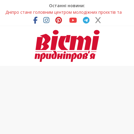
Останні новини:
Дніпро стане головним центром молодіжних проєктів та
ініціатив України
Засинання після півночі може негативно впливати на
здоров’я
У Тернівці працюють над посиленням водної безпеки
громади
На Дніпропетровщині різко зросла кількість пожеж в
екосистемах
Педагогиню з Дніпра відзначили у престижному
всеукраїнському конкурсі