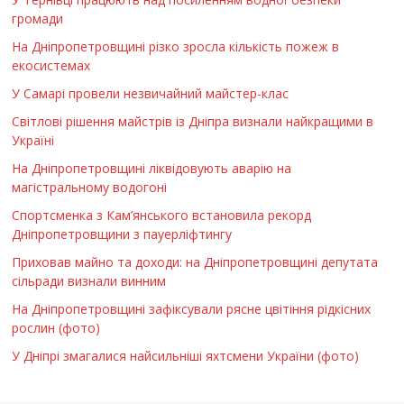
громади
На Дніпропетровщині різко зросла кількість пожеж в
екосистемах
У Самарі провели незвичайний майстер-клас
Світлові рішення майстрів із Дніпра визнали найкращими в
Україні
На Дніпропетровщині ліквідовують аварію на
магістральному водогоні
Спортсменка з Кам’янського встановила рекорд
Дніпропетровщини з пауерліфтингу
Приховав майно та доходи: на Дніпропетровщині депутата
сільради визнали винним
На Дніпропетровщині зафіксували рясне цвітіння рідкісних
рослин (фото)
У Дніпрі змагалися найсильніші яхтсмени України (фото)