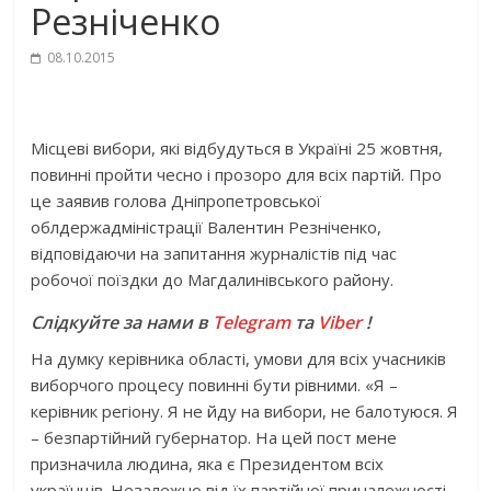
Резніченко
08.10.2015
Місцеві вибори, які відбудуться в Україні 25 жовтня,
повинні пройти чесно і прозоро для всіх партій. Про
це заявив голова Дніпропетровської
облдержадміністрації Валентин Резніченко,
відповідаючи на запитання журналістів під час
робочої поїздки до Магдалинівського району.
Слідкуйте за нами в
Telegram
та
Viber
!
На думку керівника області, умови для всіх учасників
виборчого процесу повинні бути рівними. «Я –
керівник регіону. Я не йду на вибори, не балотуюся. Я
– безпартійний губернатор. На цей пост мене
призначила людина, яка є Президентом всіх
українців. Незалежно від їх партійної приналежності.