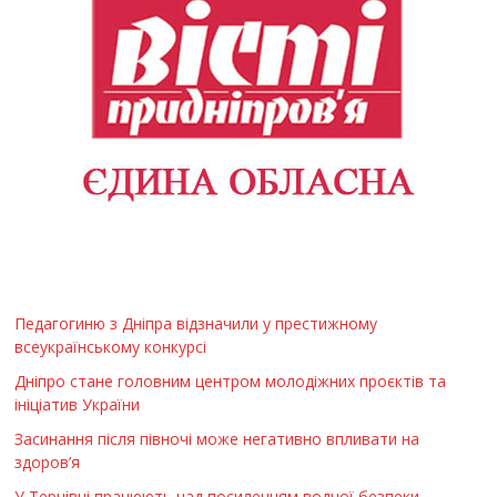
Педагогиню з Дніпра відзначили у престижному
всеукраїнському конкурсі
Дніпро стане головним центром молодіжних проєктів та
ініціатив України
Засинання після півночі може негативно впливати на
здоров’я
У Тернівці працюють над посиленням водної безпеки