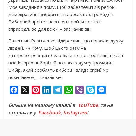
Моє завдання в тому, щоб забезпечити в регіоні
демократичні вибори в інтересах всіх громадян.
Виборчий процес повинен пройти чесно і
справедливо для всіх», – зазначив він.
Валентин Резніченко підкреслив, що поважає думку
людей. «Я хочу, щоб цього разу на
Дніпропетровщині було більше спостерігачів, ніж за
всю історію виборів. Я поважаю думку громадян.
Вибір, який зроблять виборці, влада сприйме
позитивно», – сказав він.
F
X
P
L
T
W
V
S
M
a
i
i
e
h
i
k
e
Більше на нашому каналі в
YouTube,
та на
c
n
n
l
a
b
y
s
сторінках у
Facebook
,
Instagram
!
e
t
k
e
t
e
p
s
b
e
e
g
s
r
e
e
o
r
d
r
A
n