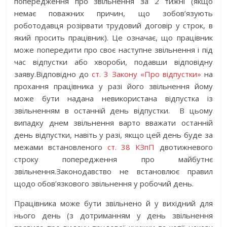
попередження про звільнення за 2 тижні (якщо
немає поважних причин, що зобов’язують
роботодавця розірвати трудовий договір у строк, в
який просить працівник). Це означає, що працівник
може попередити про своє наступне звільнення і під
час відпустки або хвороби, подавши відповідну
заяву.Відповідно до
ст. 3 Закону «Про відпустки»
на
прохання працівника у разі його звільнення йому
може бути надана невикористана відпустка із
звільненням в останній день відпустки. В цьому
випадку днем звільнення варто вважати останній
день відпустки, навіть у разі, якщо цей день буде за
межами встановленого
ст. 38 КЗпП
двотижневого
строку попередження про майбутнє
звільнення.Законодавство не встановлює правил
щодо обов’язкового звільнення у робочий день.
Працівника може бути звільнено й у вихідний для
нього день (з дотриманням у день звільнення