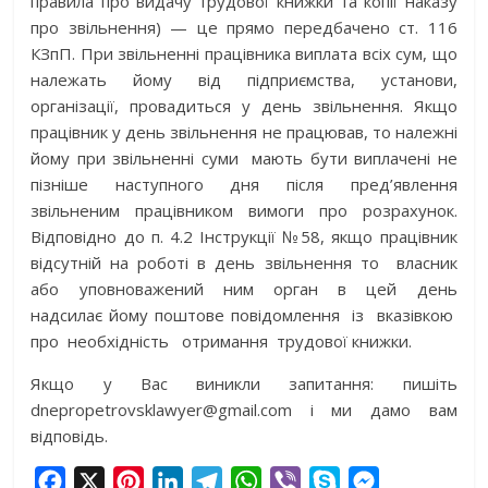
правила про видачу трудової книжки та копії наказу
про звільнення) — це прямо передбачено ст. 116
КЗпП. При звільненні працівника виплата всіх сум, що
належать йому від підприємства, установи,
організації, провадиться у день звільнення. Якщо
працівник у день звільнення не працював, то належні
йому при звільненні суми мають бути виплачені не
пізніше наступного дня після пред’явлення
звільненим працівником вимоги про розрахунок.
Відповідно до п. 4.2 Інструкції №58, якщо працівник
відсутній на роботі в день звільнення то
власник
або уповноважений ним орган в цей день
надсилає йому
поштове повідомлення із вказівкою
про необхідність отримання
трудової книжки.
Якщо у Вас виникли запитання: пишіть
dnepropetrovsklawyer@gmail.com і ми дамо вам
відповідь.
F
X
P
L
T
W
V
S
M