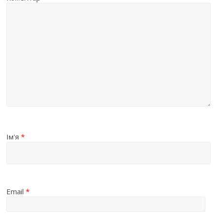
Ім'я
*
Email
*