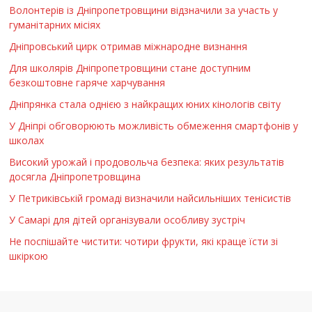
Волонтерів із Дніпропетровщини відзначили за участь у
гуманітарних місіях
Дніпровський цирк отримав міжнародне визнання
Для школярів Дніпропетровщини стане доступним
безкоштовне гаряче харчування
Дніпрянка стала однією з найкращих юних кінологів світу
У Дніпрі обговорюють можливість обмеження смартфонів у
школах
Високий урожай і продовольча безпека: яких результатів
досягла Дніпропетровщина
У Петриківській громаді визначили найсильніших тенісистів
У Самарі для дітей організували особливу зустріч
Не поспішайте чистити: чотири фрукти, які краще їсти зі
шкіркою