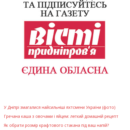
У Дніпрі змагалися найсильніші яхтсмени України (фото)
Гречана каша з овочами і яйцем: легкий домашній рецепт
Як обрати розмір крафтового стакана під ваш напій?