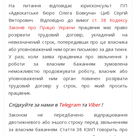
На питання відповідає юрисконсульт ПП
«Адвокатське бюро Олега Бовкуна» Циб Сергій
Вікторович.
Відповідно до вимог
ст. 38 Кодексу
Законів про Працю України
працівник має право
розірвати трудовий договір, укладений на
невизначений строк, попередивши про це власника
або уповноважений ним орган письмово за два тижні.
У разі, коли заява працівника про звільнення з
роботи за власним бажанням зумовлена
неможливістю продовжувати роботу, власник або
уповноважений ним орган повинен розірвати
трудовий договір у строк, про який просить
працівник.
Слідкуйте за нами в
Telegram
та
Viber
!
Законом не передбачено відпрацювання
двотижневого або іншого строку перед звільненням
за власним бажанням. Стаття 38 КЗпП говорить про