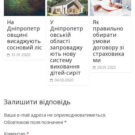
На
У
Як
Дніпропетр
Дніпропетр
правильно
овщині
овській
обирати
висаджують
області
умови
сосновий ліс
запроваджу
договору зі
ють нову
страховика
31.01.2020
систему
ми
виховання
26.01.2022
дітей-сиріт
04.03.2020
Залишити відповідь
Ваша e-mail адреса не оприлюднюватиметься.
Обов’язкові поля позначені
*
Коментар
*