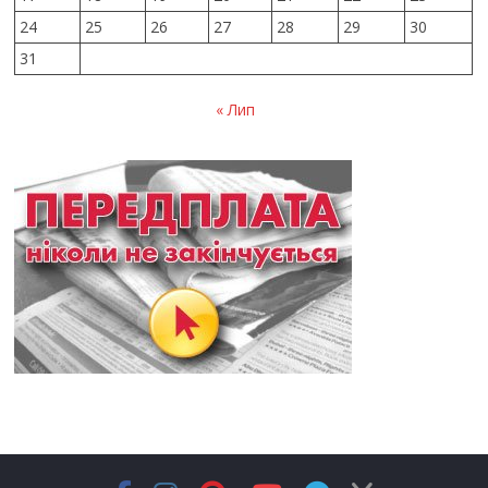
24
25
26
27
28
29
30
31
« Лип