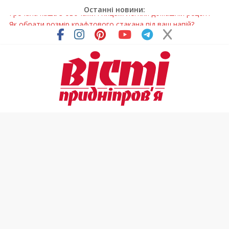
Останні новини:
Як обрати розмір крафтового стакана під ваш напій?
Волонтерів із Дніпропетровщини відзначили за участь у
гуманітарних місіях
Дніпровський цирк отримав міжнародне визнання
У Дніпрі змагалися найсильніші яхтсмени України (фото)
Гречана каша з овочами і яйцем: легкий домашній рецепт