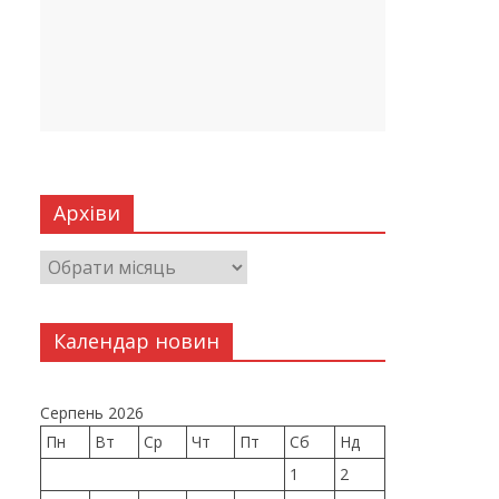
Архіви
Календар новин
Серпень 2026
Пн
Вт
Ср
Чт
Пт
Сб
Нд
1
2