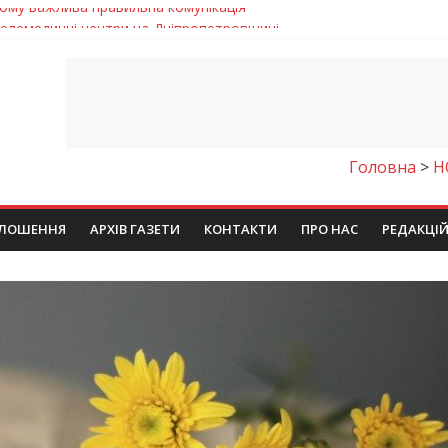
 телемедичні центри на Дніпропетровщині
готовка до опалювального сезону
ровщині досліджують місце розташування легендарного монасти
римують шанс на власне житло
чому важлива правильна комунікація
Головна
>
Н
ЛОШЕННЯ
АРХІВ ГАЗЕТИ
КОНТАКТИ
ПРО НАС
РЕДАКЦІ