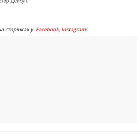
ктор Дейсун.
M
на сторінках у
Facebook
,
Instagram
!