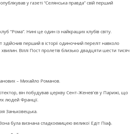
публікував у газеті “Селянська правда” свій перший
луб “Рома”. Нині це один із найкращих клубів світу.
ст здійснив перший в історії одиночний переліт навколо
49 хвилин. Віллі Пост пролетів близько двадцяти шести тисяч
манових – Михайло Романов.
ітектор, він побудував церкву Сент-Женев’єв у Парижі, що
их людей Франції.
рія Заньковецька.
 Вона була визнана спадкоємицею великої Едіт Піаф.