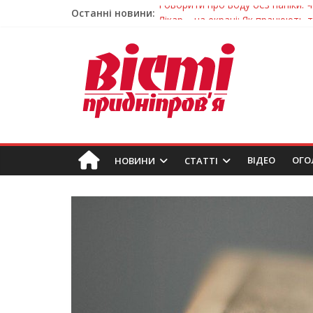
Останні новини:
Лікар – на екрані: Як працюють
У Дніпрі триває масштабна під
Пошуки тривають: на Дніпропет
Ветерани Дніпропетровщини от
Говорити про воду без паніки: 
ВIДЕО
ОГО
НОВИНИ
СТАТТІ