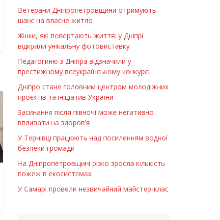
Ветерани Дніпропетровщини отримують
шанс на власне житло
Жінки, які повертають життя: у Дніпрі
відкрили унікальну фотовиставку
Педагогиню з Дніпра відзначили у
престижному всеукраїнському конкурсі
Дніпро стане головним центром молодіжних
проєктів та ініціатив України
Засинання після півночі може негативно
впливати на здоров’я
У Тернівці працюють над посиленням водної
безпеки громади
На Дніпропетровщині різко зросла кількість
пожеж в екосистемах
У Самарі провели незвичайний майстер-клас