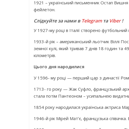
1921 – український письменник Остап Вишня о
фейлетон.
Слідкуйте за нами в
Telegram
та
Viber
!
У 1927-му році в Італії створено футбольний к
1933-й рік – американський льотчик Віллі По
земної кулі, який тривав 7 днів 18 годин та 
кілометрів.
Цього дня народилися
У 1596- му році — перший цар з династії Ро
1713- го року — Жак Суфло, французький арх
стала потім Пантеоном – усипальнею видатн
1854 року народилася українська актриса Ма
1946-й рік Мірей Мат’є, французька співачка.