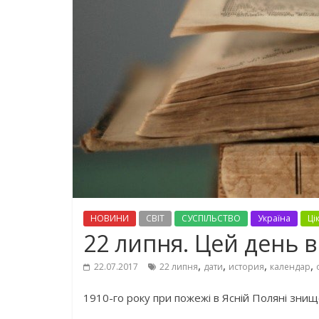
НОВИНИ
СВІТ
СУСПІЛЬСТВО
Україна
Ці
22 липня. Цей день в 
,
,
,
,
22.07.2017
22 липня
дати
история
календар
1910-го року при пожежі в Ясній Поляні знищ