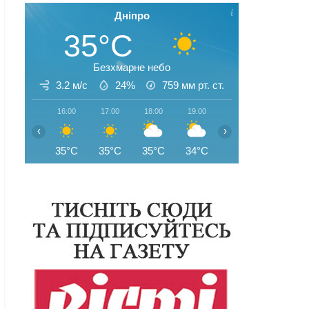
Дніпро
35°C
Безхмарне небо
3.2 м/с
24%
759
мм рт. ст.
16:00
17:00
18:00
19:00
20:00
21:00
‹
›
35°C
35°C
35°C
34°C
32°C
31°C