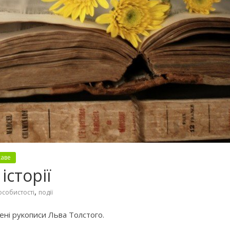
каве
історії
,
особистості
події
ені рукописи Льва Толстого.