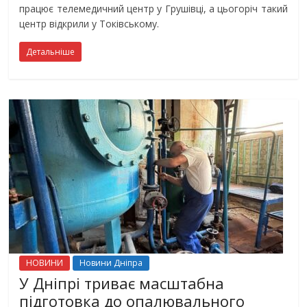
працює телемедичний центр у Грушівці, а цьогоріч такий
центр відкрили у Токівському.
Детальніше
НОВИНИ
Новини Дніпра
У Дніпрі триває масштабна
підготовка до опалювального