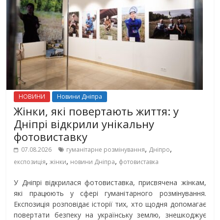
НОВИНИ
Новини Дніпра
Жінки, які повертають життя: у
Дніпрі відкрили унікальну
фотовиставку
,
,
07.08.2026
гуманітарне розмінування
Дніпро
,
,
,
експозиція
жінки
новини Дніпра
фотовиставка
У Дніпрі відкрилася фотовиставка, присвячена жінкам,
які працюють у сфері гуманітарного розмінування.
Експозиція розповідає історії тих, хто щодня допомагає
повертати безпеку на українську землю, знешкоджує