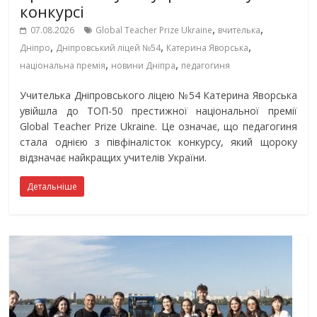
конкурсі
,
,
07.08.2026
Global Teacher Prize Ukraine
вчителька
,
,
,
Дніпро
Дніпровський ліцей №54
Катерина Яворська
,
,
національна премія
новини Дніпра
педагогиня
Учителька Дніпровського ліцею №54 Катерина Яворська
увійшла до ТОП-50 престижної національної премії
Global Teacher Prize Ukraine. Це означає, що педагогиня
стала однією з півфіналісток конкурсу, який щороку
відзначає найкращих учителів України.
Детальніше