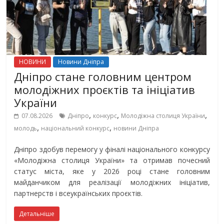
НОВИНИ
Новини Дніпра
Дніпро стане головним центром
молодіжних проєктів та ініціатив
України
,
,
,
07.08.2026
Дніпро
конкурс
Молодіжна столиця України
,
,
молодь
національний конкурс
новини Дніпра
Дніпро здобув перемогу у фіналі національного конкурсу
«Молодіжна столиця України» та отримав почесний
статус міста, яке у 2026 році стане головним
майданчиком для реалізації молодіжних ініціатив,
партнерств і всеукраїнських проєктів.
Детальніше