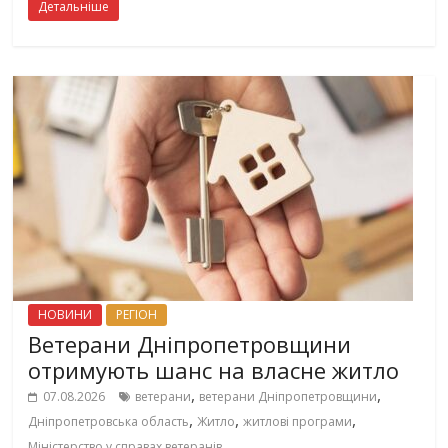
Детальніше
НОВИНИ
РЕГІОН
Ветерани Дніпропетровщини
отримують шанс на власне житло
,
,
07.08.2026
ветерани
ветерани Дніпропетровщини
,
,
,
Дніпропетровська область
Житло
житлові програми
Міністерство у справах ветеранів