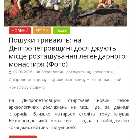
НОВИНИ
РЕГІОН
Цікаве
Пошуки тривають: на
Дніпропетровщині досліджують
місце розташування легендарного
монастиря (Фото)
,
,
07.08.2026
археологічні дослідження
археологія
,
,
,
Дніпропетровщина
історики
монастир
Нехворощанський
,
монастир
студенти
На Дніпропетровщині стартував новий сезон
археологічних досліджень на місці, де, за даними
істориків, близько чотирьох століть тому існував
Нехворощанський монастир — одна з найвідоміших
козацьких святинь Придніпров’я.