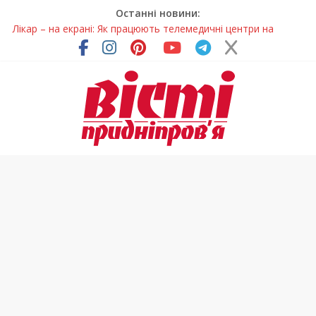
Останні новини:
Лікар – на екрані: Як працюють телемедичні центри на
Дніпропетровщині
У Дніпрі триває масштабна підготовка до опалювального
сезону
Пошуки тривають: на Дніпропетровщині досліджують місце
розташування легендарного монастиря (Фото)
Ветерани Дніпропетровщини отримують шанс на власне
житло
Говорити про воду без паніки: чому важлива правильна
комунікація