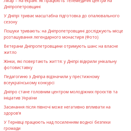
Лікар – на екрані: Як працюють телемедичні центри на
Дніпропетровщині
У Дніпрі триває масштабна підготовка до опалювального
сезону
Пошуки тривають: на Дніпропетровщині досліджують місце
розташування легендарного монастиря (Фото)
Ветерани Дніпропетровщини отримують шанс на власне
житло
Жінки, які повертають життя: у Дніпрі відкрили унікальну
фотовиставку
Педагогиню з Дніпра відзначили у престижному
всеукраїнському конкурсі
Дніпро стане головним центром молодіжних проєктів та
ініціатив України
Засинання після півночі може негативно впливати на
здоров’я
У Тернівці працюють над посиленням водної безпеки
громади