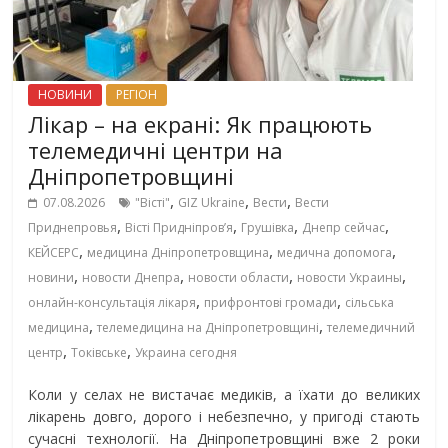
НОВИНИ
РЕГІОН
Лікар – на екрані: Як працюють
телемедичні центри на
Дніпропетровщині
,
,
,
07.08.2026
"Вісті"
GIZ Ukraine
Вести
Вести
,
,
,
,
Приднепровья
Вісті Придніпровʼя
Грушівка
Днепр сейчас
,
,
,
КЕЙСЕРС
медицина Дніпропетровщина
медична допомога
,
,
,
,
новини
новости Днепра
новости области
новости Украины
,
,
онлайн-консультація лікаря
прифронтові громади
сільська
,
,
медицина
телемедицина на Дніпропетровщині
телемедичний
,
,
центр
Токівське
Украина сегодня
Коли у селах не вистачає медиків, а їхати до великих
лікарень довго, дорого і небезпечно, у пригоді стають
сучасні технології. На Дніпропетровщині вже 2 роки