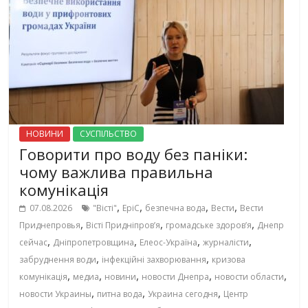
НОВИНИ
СУСПІЛЬСТВО
Говорити про воду без паніки:
чому важлива правильна
комунікація
,
,
,
,
07.08.2026
"Вісті"
EpiC
безпечна вода
Вести
Вести
,
,
,
Приднепровья
Вісті Придніпровʼя
громадське здоров’я
Днепр
,
,
,
,
сейчас
Дніпропетровщина
Елеос-Україна
журналісти
,
,
забруднення води
інфекційні захворювання
кризова
,
,
,
,
,
комунікація
медиа
новини
новости Днепра
новости области
,
,
,
новости Украины
питна вода
Украина сегодня
Центр