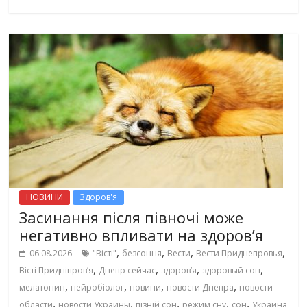
НОВИНИ
Здоров'я
Засинання після півночі може
негативно впливати на здоров’я
,
,
,
,
06.08.2026
"Вісті"
безсоння
Вести
Вести Приднепровья
,
,
,
,
Вісті Придніпровʼя
Днепр сейчас
здоров’я
здоровый сон
,
,
,
,
мелатонин
нейробіолог
новини
новости Днепра
новости
,
,
,
,
,
области
новости Украины
пізній сон
режим сну
сон
Украина