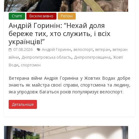
Cтаттi
Ексклюзивно
Регіон
Андрій Горинін: “Нехай доля
береже тих, хто служить, і всіх
українців!”
,
,
,
07.08.2026
Андрій Горинін
велоспорт
ветеран
ветеран
,
,
,
війни
Дніпропетровська область
Дніпропетровщина
Жовті
,
Води
спортсмен
Ветерана війни Андрія Гориніна у Жовтих Водах добре
знають як майстра своєї справи, спортсмена та людину,
яка упродовж багатьох років популяризує велоспорт.
Детальніше