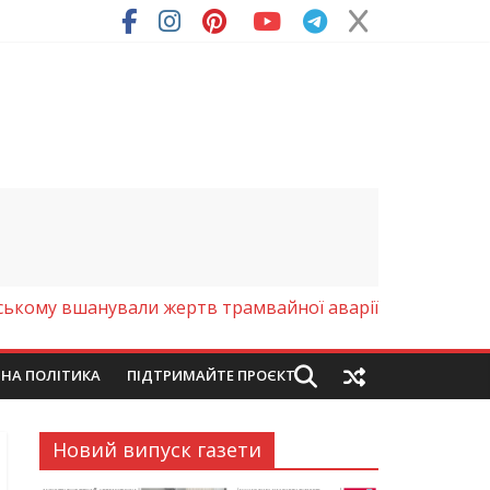
ря (Фото)
янському вшанували жертв трамвайної аварії
ЙНА ПОЛІТИКА
ПІДТРИМАЙТЕ ПРОЄКТ
Новий випуск газети