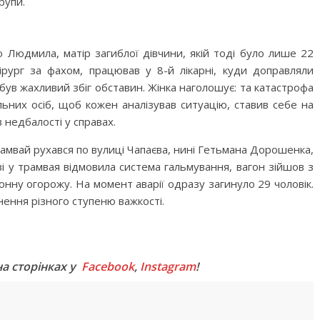
рупи.
 Людмила, матір загиблої дівчини, якій тоді було лише 22
ірург за фахом, працював у 8-й лікарні, куди доправляли
 був жахливий збіг обставин. Жінка наголошує: та катастрофа
льних осіб, щоб кожен аналізував ситуацію, ставив себе на
в недбалості у справах.
рамвай рухався по вулиці Чапаєва, нині Гетьмана Дорошенка,
ві у трамвая відмовила система гальмування, вагон зійшов з
тонну огорожу. На момент аварії одразу загинуло 29 чоловік.
ення різного ступеню важкості.
M
на сторінках у
Facebook
,
Instagram
!