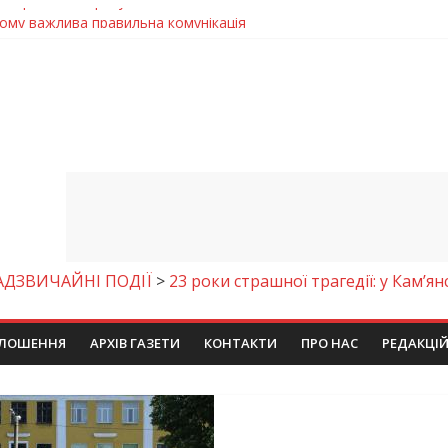
чому важлива правильна комунікація
 телемедичні центри на Дніпропетровщині
готовка до опалювального сезону
ровщині досліджують місце розташування легендарного монасти
9 серпня 2026 року
АДЗВИЧАЙНІ ПОДІЇ
>
23 роки страшної трагедії: у Кам’
ЛОШЕННЯ
АРХІВ ГАЗЕТИ
КОНТАКТИ
ПРО НАС
РЕДАКЦІ