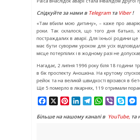
Раїса внаслідок аварії стала інвалідом другої г
Слідкуйте за нами в
Telegram
та
Viber
!
«Там вбили мою дитину», – каже про аварію
роки. Так склалося, що того дня батько, х
постраждалих в аварії. Для їхньої родини це
має бути суворим уроком для усіх відповіда
місце потерпілих і в жодному разі не допуска
Нагадає, 2 липня 1996 року біля 18 години т
в бік проспекту Аношкіна. На крутому спуско
рейок та на великій швидкості врізався в бе
Ще 5 померло в лікарнях, 119 отримали поран
F
X
P
L
T
W
V
S
a
i
i
e
h
i
k
e
Більше на нашому каналі в
YouTube,
та 
c
n
n
l
a
b
y
s
e
t
k
e
t
e
p
s
b
e
e
g
s
r
e
e