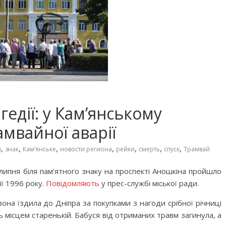
гедії: у Кам’янському
мвайної аварії
,
,
,
,
,
,
,
и
знак
Кам’янське
новости региона
рейки
смерть
спуск
Трамвай
 липня біля пам’ятного знаку на проспекті Аношкіна пройшло
ї 1996 року.
Повідомляють
у прес-службі міської ради.
вона їздила до Дніпра за покупками з нагоди срібної річниці
ь місцем старенькій. Бабуся від отриманих травм загинула, а