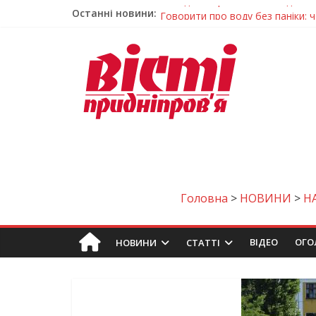
Останні новини:
Говорити про воду без паніки: 
Лікар – на екрані: Як працюють
У Дніпрі триває масштабна під
Пошуки тривають: на Дніпропет
Погода та прикмети на неділю, 
Головна
>
НОВИНИ
>
Н
ВIДЕО
ОГО
НОВИНИ
СТАТТІ