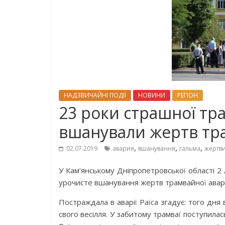
НАДЗВИЧАЙНІ ПОДІЇ
НОВИНИ
РЕГІОН
23 роки страшної тра
вшанували жертв тра
,
,
,
02.07.2019
авария
вшанування
гальма
жертв
У Кам’янському Дніпропетровської області 2
урочисте вшанування жертв трамвайної аварі
Постраждала в аварії Раїса згадує: того дня 
свого весілля. У забитому трамваї поступилас