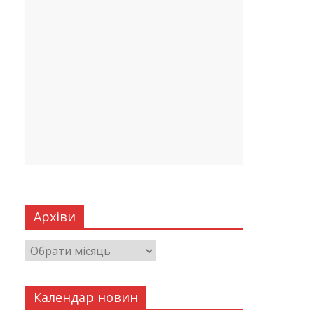
Архіви
Календар новин