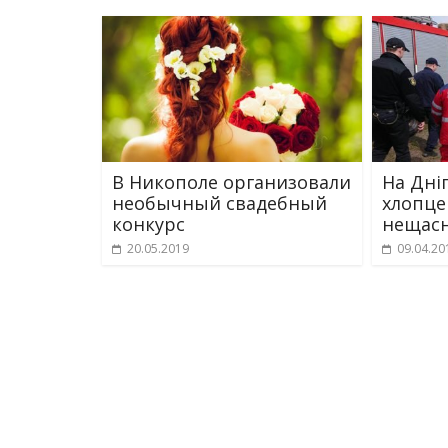
В Никополе организовали
На Дні
необычный свадебный
хлопце
конкурс
нещасн
20.05.2019
09.04.20