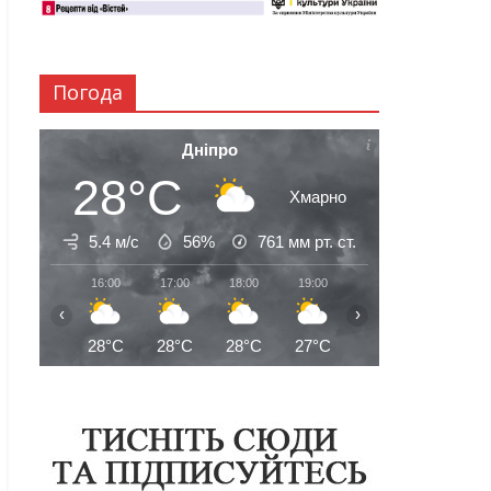
Погода
Дніпро
28°C
Хмарно
5.4 м/с
56%
761
мм рт. ст.
16:00
17:00
18:00
19:00
20:00
21:00
‹
›
28°C
28°C
28°C
27°C
27°C
26°C