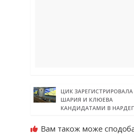
o
r
d
r
A
n
o
e
I
a
p
g
k
s
n
m
p
e
t
r
ЦИК ЗАРЕГИСТРИРОВАЛА
ШАРИЯ И КЛЮЕВА
КАНДИДАТАМИ В НАРДЕ
Вам також може сподоба